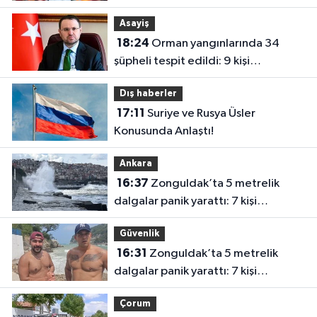
Asayiş
18:24
Orman yangınlarında 34
şüpheli tespit edildi: 9 kişi
tutuklandı
Dış haberler
17:11
Suriye ve Rusya Üsler
Konusunda Anlaştı!
Ankara
16:37
Zonguldak’ta 5 metrelik
dalgalar panik yarattı: 7 kişi
kurtarıldı
Güvenlik
16:31
Zonguldak’ta 5 metrelik
dalgalar panik yarattı: 7 kişi
kurtarıldı
Çorum