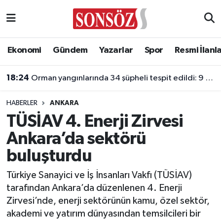
Asayiş
Ankara Nöbetçi Eczaneler
Ekonomi
Gündem
Yazarlar
Spor
Resmi İlanl
Astroloji & Burçlar
Ankara Hava Durumu
18:24
Orman yangınlarında 34 şüpheli tespit edildi: 9 kişi tutuklandı
Bilim & Teknoloji
Ankara Namaz Vakitleri
HABERLER
ANKARA
Biyografi
Ankara Trafik Yoğunluk Haritası
TÜSİAV 4. Enerji Zirvesi
Ankara’da sektörü
Çevre
Süper Lig Puan Durumu ve Fikstür
buluşturdu
Diğer
Tüm Manşetler
Türkiye Sanayici ve İş İnsanları Vakfı (TÜSİAV)
tarafından Ankara’da düzenlenen 4. Enerji
Dünya
Son Dakika Haberleri
Zirvesi’nde, enerji sektörünün kamu, özel sektör,
akademi ve yatırım dünyasından temsilcileri bir
Eğitim
Haber Arşivi