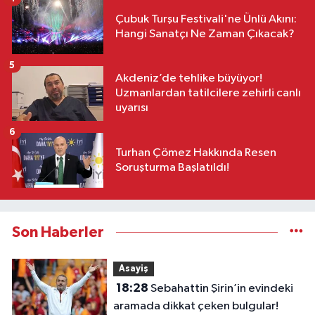
Çubuk Turşu Festivali'ne Ünlü Akını:
Hangi Sanatçı Ne Zaman Çıkacak?
5
Akdeniz’de tehlike büyüyor!
Uzmanlardan tatilcilere zehirli canlı
uyarısı
6
Turhan Çömez Hakkında Resen
Soruşturma Başlatıldı!
Son Haberler
Asayiş
18:28
Sebahattin Şirin’in evindeki
aramada dikkat çeken bulgular!