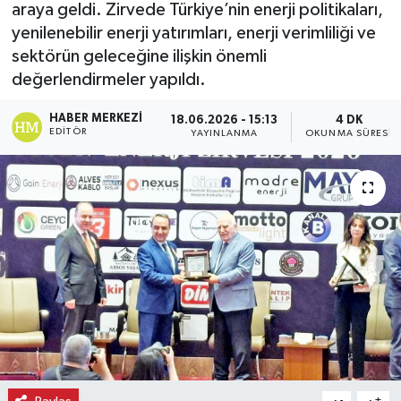
araya geldi. Zirvede Türkiye’nin enerji politikaları,
yenilenebilir enerji yatırımları, enerji verimliliği ve
Ekonomi
sektörün geleceğine ilişkin önemli
Eleman
değerlendirmeler yapıldı.
HABER MERKEZI
18.06.2026 - 15:13
4 DK
Emlak
EDITÖR
YAYINLANMA
OKUNMA SÜRESI
Gündem
Gurme
Haber
İlçe Haberleri
Keşfet
Kültür & Sanat
-
+