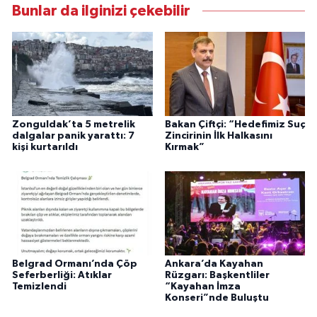
Bunlar da ilginizi çekebilir
Zonguldak’ta 5 metrelik
Bakan Çiftçi: “Hedefimiz Suç
dalgalar panik yarattı: 7
Zincirinin İlk Halkasını
kişi kurtarıldı
Kırmak”
Belgrad Ormanı’nda Çöp
Ankara’da Kayahan
Seferberliği: Atıklar
Rüzgarı: Başkentliler
Temizlendi
“Kayahan İmza
Konseri”nde Buluştu