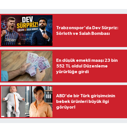
Trabzonspor'da Dev Sürpriz:
Sörloth ve Salah Bombası
En düşük emekli maaşı 23 bin
552 TL oldu! Düzenleme
yürürlüğe girdi
ABD’de bir Türk girişimcinin
bebek ürünleri büyük ilgi
görüyor!