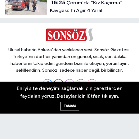
16:25
Çorum’da “Kız Kaçırma”
Kavgası: 1’i Ağır 4 Yaralı
Ulusal haberin Ankara'dan yankılanan sesi: Sonsöz Gazetesi.
Türkiye'nin dört bir yanından en güncel, sıcak, son dakika
haberlerini takip edin, gündemi bizimle okuyun, yorumlayın,
şekillendirin. Sonsöz, sadece haber değil, bir bilinçtir.
En iyi site deneyimi sağlamak için çerezlerden
faydalanıyoruz. Detaylar için lütfen tıklayın.
Ankara Nöbetçi Eczaneler
TAMAM
Ankara Hava Durumu
Ankara Namaz Vakitleri
Ankara Trafik Yoğunluk Haritası
Puan Durumu ve Fikstür
Tüm Manşetler