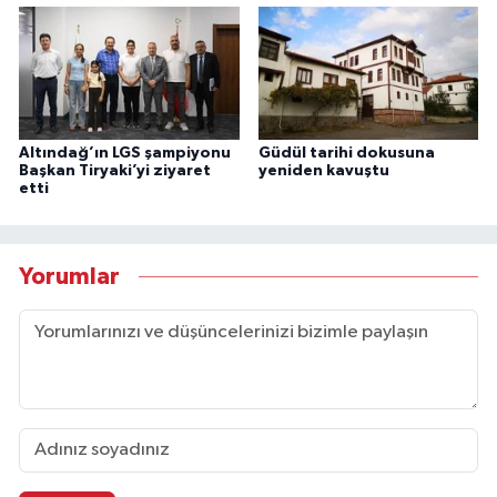
Altındağ’ın LGS şampiyonu
Güdül tarihi dokusuna
Başkan Tiryaki’yi ziyaret
yeniden kavuştu
etti
Yorumlar