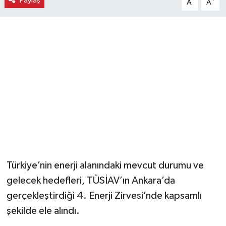
Paylaş
A
A
Magazin
Resmi İlanlar
Sağlık
Seri İlan
Siyaset
Sokak Hayvanlarını Sahiplendirme
Türkiye’nin enerji alanındaki mevcut durumu ve
Sonsöz Özel
gelecek hedefleri, TÜSİAV’ın Ankara’da
gerçekleştirdiği 4. Enerji Zirvesi’nde kapsamlı
Spor
şekilde ele alındı.