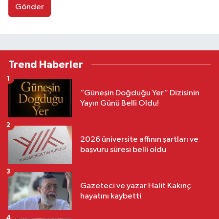
Gönder
Trend Haberler
1
“Güneşin Doğduğu Yer” Dizisinin
Yayın Günü Belli Oldu!
2
2026 üniversite affının şartları ve
başvuru süresi belli oldu
3
Gazeteci ve yazar Halit Kakınç
hayatını kaybetti
4