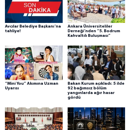
Avcılar Belediye Başkanı'na
Ankara Üniversiteliler
tahliye!
Derneği’nden “5. Bodrum
Kahvaltılı Buluşması”
“Mini You” Akımına Uzman
Bakan Kurum açıkladı: 5 ilde
Uyarısı
92 bağımsız bölüm
yangınlarda ağır hasar
gördü