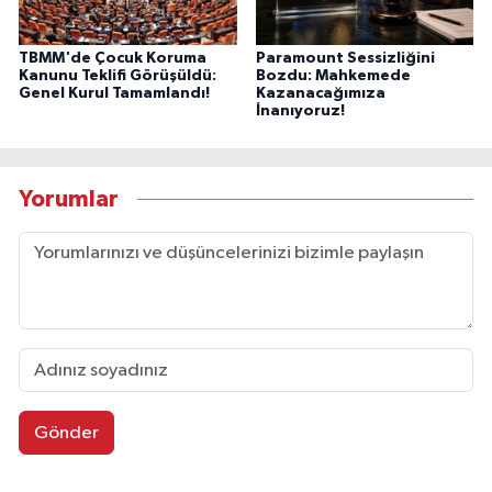
TBMM'de Çocuk Koruma
Paramount Sessizliğini
Kanunu Teklifi Görüşüldü:
Bozdu: Mahkemede
Genel Kurul Tamamlandı!
Kazanacağımıza
İnanıyoruz!
Yorumlar
Gönder