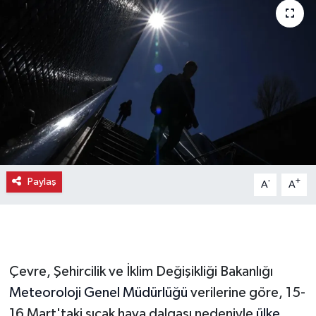
Paylaş
-
+
A
A
Çevre, Şehircilik ve İklim Değişikliği Bakanlığı
Meteoroloji Genel Müdürlüğü
verilerine göre, 15-
16 Mart'taki sıcak hava dalgası nedeniyle
ülke