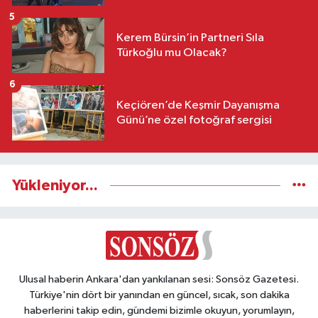
5
Kerem Bürsin’in Partneri Sıla
Türkoğlu mu Olacak?
6
Keçiören’de Keşmir Dayanışma
Günü’ne özel fotoğraf sergisi
Yükleniyor...
Ulusal haberin Ankara'dan yankılanan sesi: Sonsöz Gazetesi.
Türkiye'nin dört bir yanından en güncel, sıcak, son dakika
haberlerini takip edin, gündemi bizimle okuyun, yorumlayın,