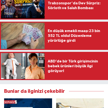
Trabzonspor'da Dev Sürpriz:
Sörloth ve Salah Bombası
En düşük emekli maaşı 23 bin
552 TL oldu! Düzenleme
yürürlüğe girdi
ABD’de bir Türk girişimcinin
bebek ürünleri büyük ilgi
görüyor!
Bunlar da ilginizi çekebilir