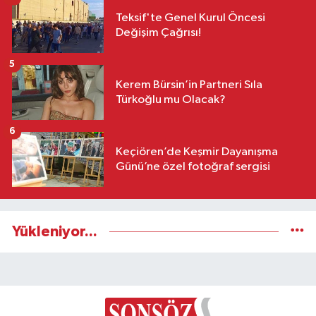
Teksif'te Genel Kurul Öncesi
Değişim Çağrısı!
5
Kerem Bürsin’in Partneri Sıla
Türkoğlu mu Olacak?
6
Keçiören’de Keşmir Dayanışma
Günü’ne özel fotoğraf sergisi
Yükleniyor...