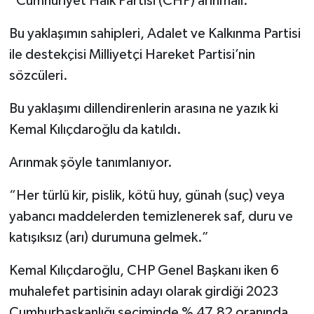
“Cumhuriyet Halk Partisi (CHP) arınmalı.”
Bu yaklaşımın sahipleri, Adalet ve Kalkınma Partisi
ile destekçisi Milliyetçi Hareket Partisi’nin
sözcüleri.
Bu yaklaşımı dillendirenlerin arasına ne yazık ki
Kemal Kılıçdaroğlu da katıldı.
Arınmak şöyle tanımlanıyor.
“Her türlü kir, pislik, kötü huy, günah (suç) veya
yabancı maddelerden temizlenerek saf, duru ve
katışıksız (arı) durumuna gelmek.”
Kemal Kılıçdaroğlu, CHP Genel Başkanı iken 6
muhalefet partisinin adayı olarak girdiği 2023
Cumhurbaşkanlığı seçiminde % 47.82 oranında