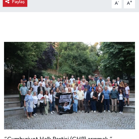
Paylaş
-
+
A
A