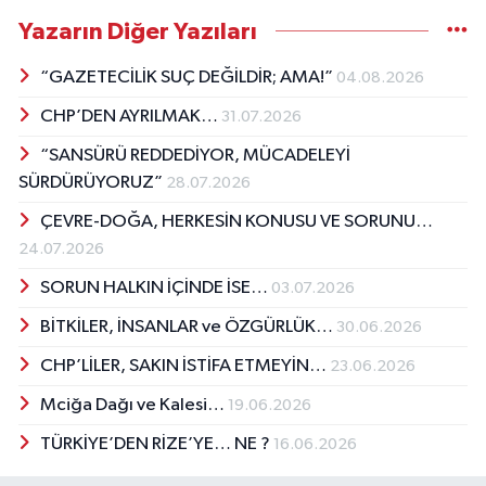
Yazarın Diğer Yazıları
“GAZETECİLİK SUÇ DEĞİLDİR; AMA!”
04.08.2026
CHP’DEN AYRILMAK…
31.07.2026
“SANSÜRÜ REDDEDİYOR, MÜCADELEYİ
SÜRDÜRÜYORUZ”
28.07.2026
ÇEVRE-DOĞA, HERKESİN KONUSU VE SORUNU…
24.07.2026
SORUN HALKIN İÇİNDE İSE…
03.07.2026
BİTKİLER, İNSANLAR ve ÖZGÜRLÜK…
30.06.2026
CHP’LİLER, SAKIN İSTİFA ETMEYİN…
23.06.2026
Mciğa Dağı ve Kalesi…
19.06.2026
TÜRKİYE’DEN RİZE’YE… NE ?
16.06.2026