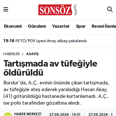
Asayiş
Ankara Nöbetçi Eczaneler
Ekonomi
Gündem
Yazarlar
Spor
Resmi İlanl
Astroloji & Burçlar
Ankara Hava Durumu
19:16
FETÖ/PDY üyesi ihraç albay yakalandı
Bilim & Teknoloji
Ankara Namaz Vakitleri
HABERLER
ASAYIŞ
Biyografi
Ankara Trafik Yoğunluk Haritası
Tartışmada av tüfeğiyle
öldürüldü
Çevre
Süper Lig Puan Durumu ve Fikstür
Burdur'da, A.Ç. evinin önünde çıkan tartışmada,
Diğer
Tüm Manşetler
av tüfeğiyle ateş ederek yaraladığı Hasan Akay,
(41) götürüldüğü hastanede kurtarılamadı. A.Ç.
Dünya
Son Dakika Haberleri
ise polis tarafından gözaltına alındı.
Eğitim
Haber Arşivi
HABER MERKEZI
27.06.2026 - 14:51
27.06.2026 - 14