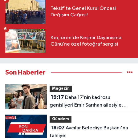
Teksif'te Genel Kurul Öncesi
Değişim Çağrısı!
6
Keçiören’de Keşmir Dayanışma
Günü’ne özel fotoğraf sergisi
Son Haberler
Magazin
19:17
Daha 17’nin kadrosu
genişliyor! Emir Sarıhan ailesiyle
geliyor
Gündem
18:07
Avcılar Belediye Başkanı'na
tahliye!