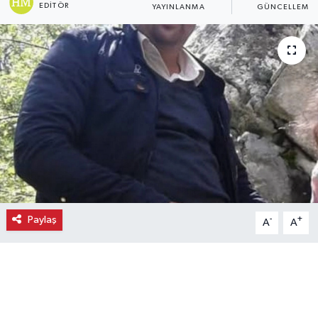
EDITÖR
YAYINLANMA
GÜNCELLEME
Ekonomi
Eleman
Emlak
Gündem
Gurme
Haber
Paylaş
-
+
A
A
İlçe Haberleri
Keşfet
Kültür & Sanat