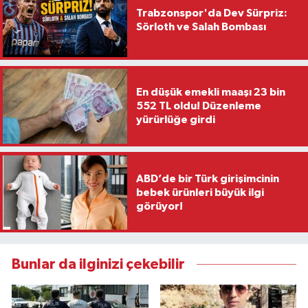
Trabzonspor'da Dev Sürpriz:
Sörloth ve Salah Bombası
En düşük emekli maaşı 23 bin
552 TL oldu! Düzenleme
yürürlüğe girdi
ABD’de bir Türk girişimcinin
bebek ürünleri büyük ilgi
görüyor!
Bunlar da ilginizi çekebilir