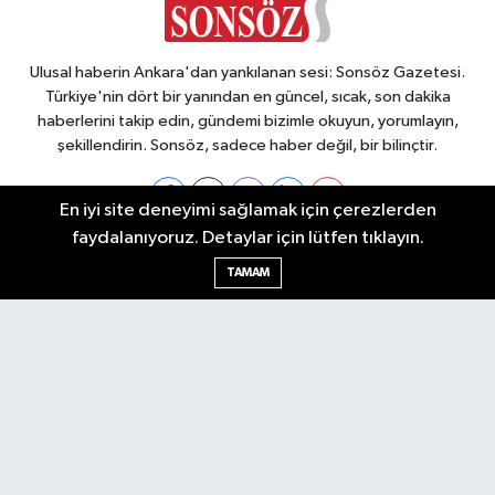
Ulusal haberin Ankara'dan yankılanan sesi: Sonsöz Gazetesi.
Türkiye'nin dört bir yanından en güncel, sıcak, son dakika
haberlerini takip edin, gündemi bizimle okuyun, yorumlayın,
şekillendirin. Sonsöz, sadece haber değil, bir bilinçtir.
En iyi site deneyimi sağlamak için çerezlerden
faydalanıyoruz. Detaylar için lütfen tıklayın.
Ankara Nöbetçi Eczaneler
TAMAM
Ankara Hava Durumu
Ankara Namaz Vakitleri
Ankara Trafik Yoğunluk Haritası
Puan Durumu ve Fikstür
Tüm Manşetler
Son Dakika Haberleri
Haber Arşivi
Künye
Ekonomi
Gündem
Yazarlar
Spor