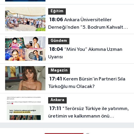
Eğitim
18:06
Ankara Üniversiteliler
Derneği’nden “5. Bodrum Kahvaltılı
Buluşması”
Gündem
18:04
“Mini You” Akımına Uzman
Uyarısı
Magazin
17:41
Kerem Bürsin’in Partneri Sıla
Türkoğlu mu Olacak?
Ankara
17:11
"Terörsüz Türkiye ile yatırımın,
üretimin ve kalkınmanın önü
açılacak"