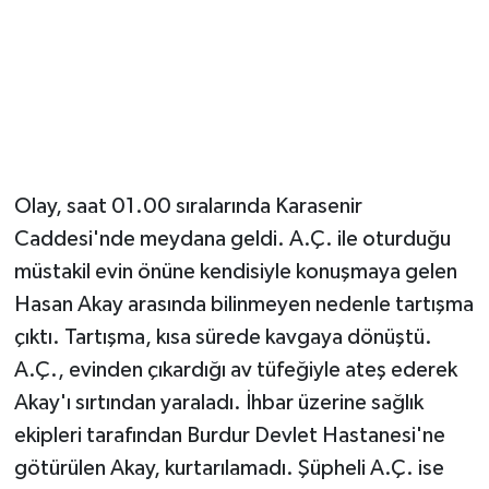
Magazin
Resmi İlanlar
Sağlık
Olay, saat 01.00 sıralarında Karasenir
Seri İlan
Caddesi'nde meydana geldi. A.Ç. ile oturduğu
müstakil evin önüne kendisiyle konuşmaya gelen
Siyaset
Hasan Akay arasında bilinmeyen nedenle tartışma
Sokak Hayvanlarını Sahiplendirme
çıktı. Tartışma, kısa sürede kavgaya dönüştü.
A.Ç., evinden çıkardığı av tüfeğiyle ateş ederek
Sonsöz Özel
Akay'ı sırtından yaraladı. İhbar üzerine sağlık
ekipleri tarafından Burdur Devlet Hastanesi'ne
Spor
götürülen Akay, kurtarılamadı. Şüpheli A.Ç. ise