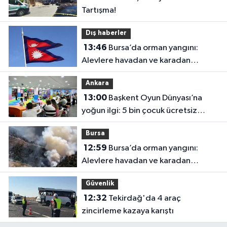
Tartışma!
Dış haberler
13:46
Bursa’da orman yangını:
Alevlere havadan ve karadan
müdahale
Ankara
13:00
Başkent Oyun Dünyası’na
yoğun ilgi: 5 bin çocuk ücretsiz
yararlandı
Bursa
12:59
Bursa’da orman yangını:
Alevlere havadan ve karadan
müdahale
Güvenlik
12:32
Tekirdağ'da 4 araç
zincirleme kazaya karıştı