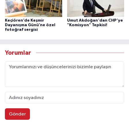
Keçiören’de Keşmir
Umut Akdoğan'dan CHP'ye
Dayanışma Günü’ne özel
"Komisyon" Tepkisi!
fotoğraf sergisi
Yorumlar
Gönder