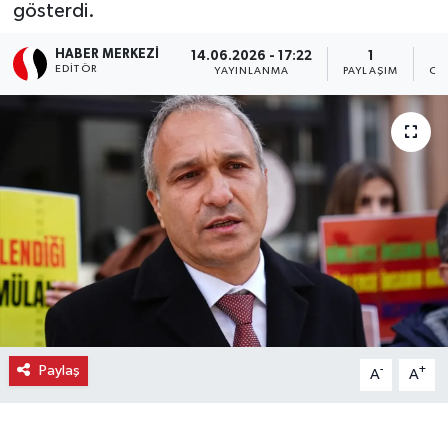
gösterdi.
Ekonomi
HABER MERKEZI
14.06.2026 - 17:22
1
EDITÖR
YAYINLANMA
PAYLAŞIM
OK
Eleman
Emlak
Gündem
Gurme
Haber
İlçe Haberleri
Paylaş
-
+
A
A
Keşfet
Kültür & Sanat