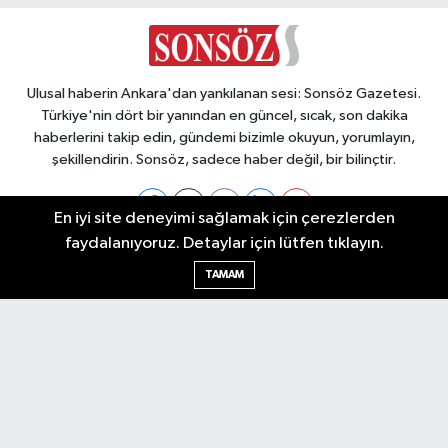
Ulusal haberin Ankara'dan yankılanan sesi: Sonsöz Gazetesi.
Türkiye'nin dört bir yanından en güncel, sıcak, son dakika
haberlerini takip edin, gündemi bizimle okuyun, yorumlayın,
şekillendirin. Sonsöz, sadece haber değil, bir bilinçtir.
En iyi site deneyimi sağlamak için çerezlerden
faydalanıyoruz. Detaylar için lütfen tıklayın.
Ankara Nöbetçi Eczaneler
TAMAM
Ankara Hava Durumu
Ankara Namaz Vakitleri
Ankara Trafik Yoğunluk Haritası
Puan Durumu ve Fikstür
Tüm Manşetler
Son Dakika Haberleri
Haber Arşivi