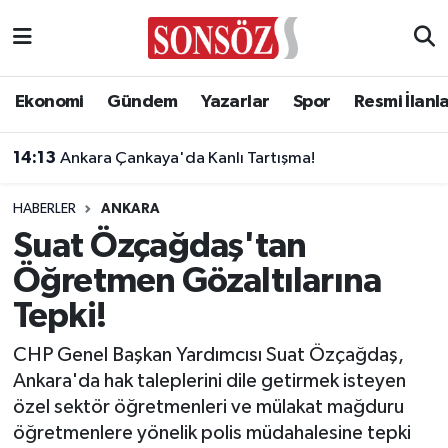
Asayiş
Ankara Nöbetçi Eczaneler
Ekonomi
Gündem
Yazarlar
Spor
Resmi İlanl
Astroloji & Burçlar
Ankara Hava Durumu
14:13
Ankara Çankaya'da Kanlı Tartışma!
Bilim & Teknoloji
Ankara Namaz Vakitleri
HABERLER
ANKARA
Biyografi
Ankara Trafik Yoğunluk Haritası
Suat Özçağdaş'tan
Öğretmen Gözaltılarına
Çevre
Süper Lig Puan Durumu ve Fikstür
Tepki!
Diğer
Tüm Manşetler
CHP Genel Başkan Yardımcısı Suat Özçağdaş,
Ankara'da hak taleplerini dile getirmek isteyen
Dünya
Son Dakika Haberleri
özel sektör öğretmenleri ve mülakat mağduru
öğretmenlere yönelik polis müdahalesine tepki
Eğitim
Haber Arşivi