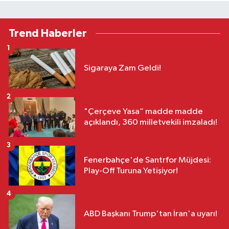
Trend Haberler
1
Sigaraya Zam Geldi!
2
"Çerçeve Yasa” madde madde
açıklandı, 360 milletvekili imzaladı!
3
Fenerbahçe'de Santrfor Müjdesi:
Play-Off Turuna Yetişiyor!
4
ABD Başkanı Trump'tan İran'a uyarı!