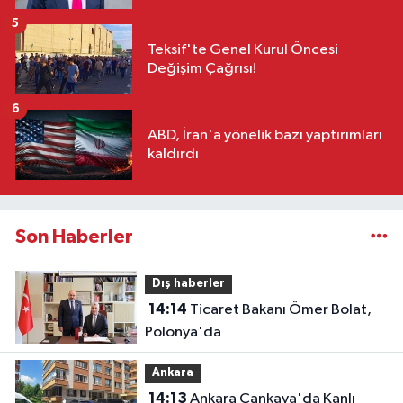
5
Teksif'te Genel Kurul Öncesi
Değişim Çağrısı!
6
ABD, İran'a yönelik bazı yaptırımları
kaldırdı
Son Haberler
Dış haberler
14:14
Ticaret Bakanı Ömer Bolat,
Polonya'da
Ankara
14:13
Ankara Çankaya'da Kanlı