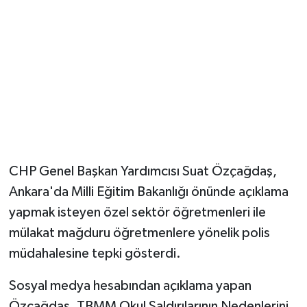
Magazin
Resmi İlanlar
Sağlık
Seri İlan
CHP Genel Başkan Yardımcısı Suat Özçağdaş,
Siyaset
Ankara'da Milli Eğitim Bakanlığı önünde açıklama
Sokak Hayvanlarını Sahiplendirme
yapmak isteyen özel sektör öğretmenleri ile
mülakat mağduru öğretmenlere yönelik polis
Sonsöz Özel
müdahalesine tepki gösterdi.
Spor
Sosyal medya hesabından açıklama yapan
Özçağdaş, TBMM Okul Saldırılarının Nedenlerini