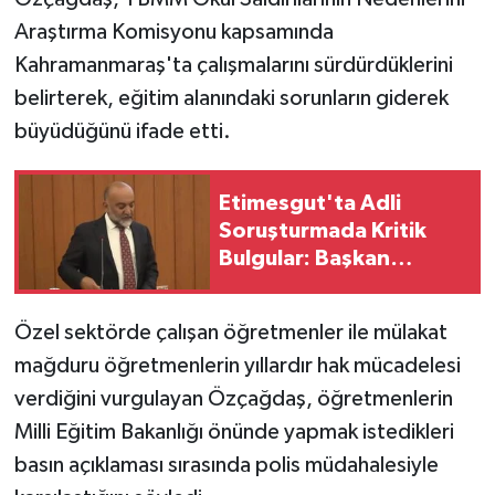
Vasıta
Araştırma Komisyonu kapsamında
Kahramanmaraş'ta çalışmalarını sürdürdüklerini
Yaşam
belirterek, eğitim alanındaki sorunların giderek
büyüdüğünü ifade etti.
Etimesgut'ta Adli
Soruşturmada Kritik
Bulgular: Başkan
Yardımcısının Testi
Pozitif Çıktı!
Özel sektörde çalışan öğretmenler ile mülakat
mağduru öğretmenlerin yıllardır hak mücadelesi
verdiğini vurgulayan Özçağdaş, öğretmenlerin
Milli Eğitim Bakanlığı önünde yapmak istedikleri
basın açıklaması sırasında polis müdahalesiyle