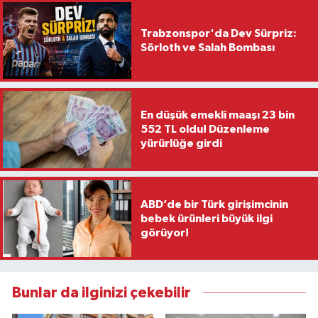
Trabzonspor'da Dev Sürpriz:
Sörloth ve Salah Bombası
En düşük emekli maaşı 23 bin
552 TL oldu! Düzenleme
yürürlüğe girdi
ABD’de bir Türk girişimcinin
bebek ürünleri büyük ilgi
görüyor!
Bunlar da ilginizi çekebilir