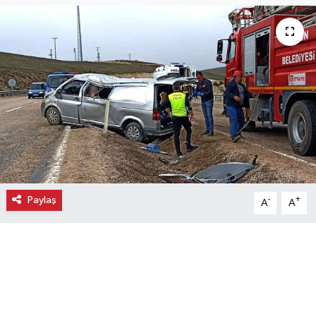
Ekonomi
Eleman
Emlak
Gündem
Gurme
Paylaş
-
+
A
A
Haber
İlçe Haberleri
Keşfet
Kültür & Sanat