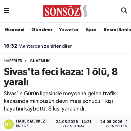
Asayiş
Ankara Nöbetçi Eczaneler
Ekonomi
Gündem
Yazarlar
Spor
Resmi İlanl
Astroloji & Burçlar
Ankara Hava Durumu
16:32
Mantardan zehirlendiler
Bilim & Teknoloji
Ankara Namaz Vakitleri
HABERLER
GÜVENLIK
Biyografi
Ankara Trafik Yoğunluk Haritası
Sivas'ta feci kaza: 1 ölü, 8
yaralı
Çevre
Süper Lig Puan Durumu ve Fikstür
Sivas’ın Gürün ilçesinde meydana gelen trafik
Diğer
Tüm Manşetler
kazasında minibüsün devrilmesi sonucu 1 kişi
hayatını kaybetti, 8 kişi yaralandı.
Dünya
Son Dakika Haberleri
HABER MERKEZI
24.05.2026 - 14:21
24.05.2026 - 14
Eğitim
Haber Arşivi
EDITÖR
YAYINLANMA
GÜNCELLEME