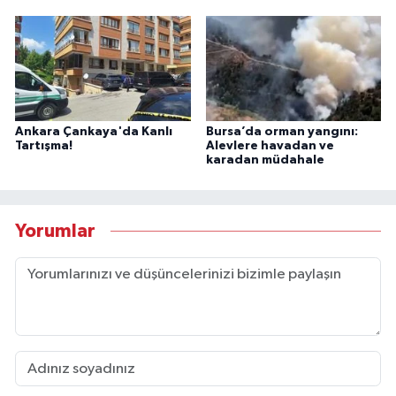
Ankara Çankaya'da Kanlı
Bursa’da orman yangını:
Tartışma!
Alevlere havadan ve
karadan müdahale
Yorumlar