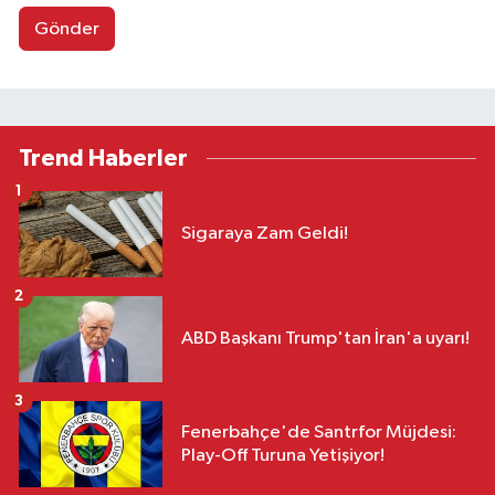
Gönder
Trend Haberler
1
Sigaraya Zam Geldi!
2
ABD Başkanı Trump'tan İran'a uyarı!
3
Fenerbahçe'de Santrfor Müjdesi:
Play-Off Turuna Yetişiyor!