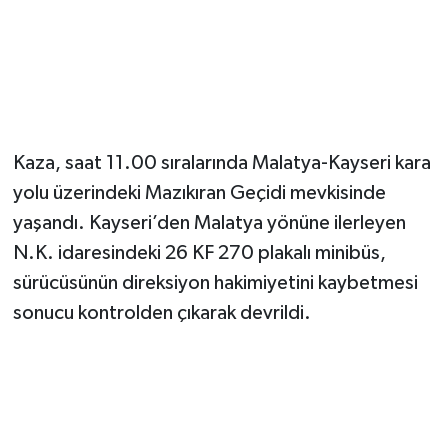
Magazin
Resmi İlanlar
Sağlık
Kaza, saat 11.00 sıralarında Malatya-Kayseri kara
yolu üzerindeki Mazıkıran Geçidi mevkisinde
Seri İlan
yaşandı. Kayseri’den Malatya yönüne ilerleyen
Siyaset
N.K. idaresindeki 26 KF 270 plakalı minibüs,
sürücüsünün direksiyon hakimiyetini kaybetmesi
Sokak Hayvanlarını Sahiplendirme
sonucu kontrolden çıkarak devrildi.
Sonsöz Özel
Spor