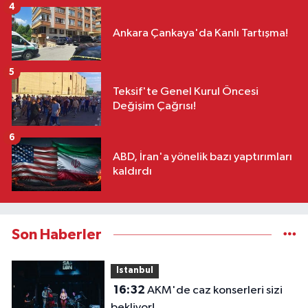
4
Ankara Çankaya'da Kanlı Tartışma!
5
Teksif'te Genel Kurul Öncesi
Değişim Çağrısı!
6
ABD, İran'a yönelik bazı yaptırımları
kaldırdı
Son Haberler
Istanbul
16:32
AKM'de caz konserleri sizi
bekliyor!