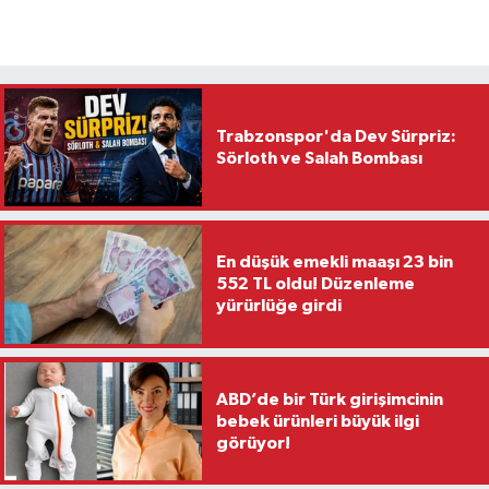
Trabzonspor'da Dev Sürpriz:
Sörloth ve Salah Bombası
En düşük emekli maaşı 23 bin
552 TL oldu! Düzenleme
yürürlüğe girdi
ABD’de bir Türk girişimcinin
bebek ürünleri büyük ilgi
görüyor!