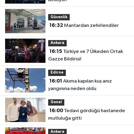
Güvenlik
16:32
Mantardan zehirlendiler
Ankara
16:15
Türkiye ve 7 Ülkeden Ortak
Gazze Bildirisi!
Edirne
16:01
Akıma kapılan kuş anız
yangınına neden oldu
Genel
16:00
Tedavi gördüğü hastanede
mutluluğa gitti
Ankara