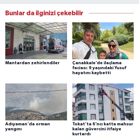
Bunlar da ilginizi çekebilir
Mantardan zehirlendiler
Çanakkale’de ilaçlama
faciası: 9 yaşındaki Yusuf
hayatını kaybetti
Adıyaman'da orman
Tokat’ta 6’ncı katta mahsur
yangını
kalan güvercini itfaiye
kurtardı