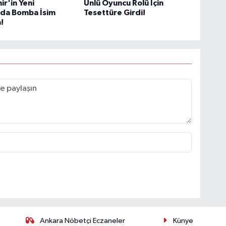
ir'in Yeni
Ünlü Oyuncu Rolü İçin
da Bomba İsim
Tesettüre Girdi!
!
Ankara Nöbetçi Eczaneler
Künye