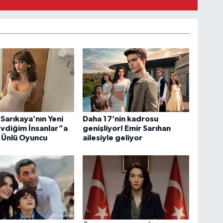
Sarıkaya’nın Yeni
Daha 17’nin kadrosu
evdiğim İnsanlar”a
genişliyor! Emir Sarıhan
 Ünlü Oyuncu
ailesiyle geliyor