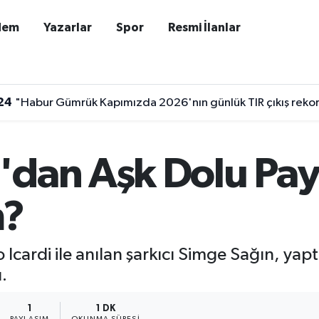
dem
Yazarlar
Spor
Resmi İlanlar
24
"Habur Gümrük Kapımızda 2026'nın günlük TIR çıkış rekor
'dan Aşk Dolu Pay
m?
Icardi ile anılan şarkıcı Simge Sağın, yapt
.
1
1 DK