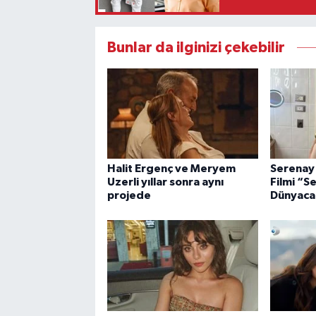
Bunlar da ilginizi çekebilir
Halit Ergenç ve Meryem
Serenay 
Uzerli yıllar sonra aynı
Filmi “S
projede
Dünyaca