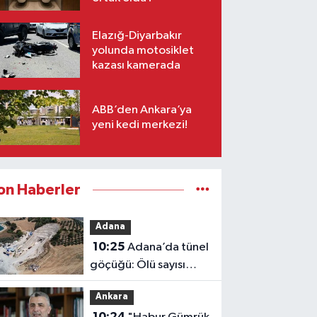
Elazığ-Diyarbakır
yolunda motosiklet
kazası kamerada
ABB’den Ankara’ya
yeni kedi merkezi!
on Haberler
Adana
10:25
Adana’da tünel
göçüğü: Ölü sayısı
2’ye yükseldi
Ankara
10:24