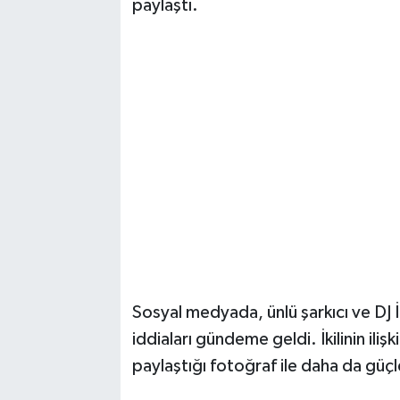
paylaştı.
Vasıta
Yaşam
Sosyal medyada, ünlü şarkıcı ve DJ İl
iddiaları gündeme geldi. İkilinin ili
paylaştığı fotoğraf ile daha da güçl