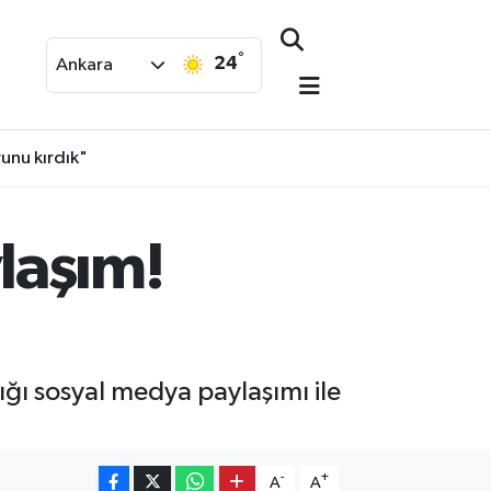
°
24
Ankara
unu kırdık"
laşım!
ığı sosyal medya paylaşımı ile
-
+
A
A