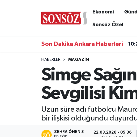
Ekonomi
Gün
Asayiş
Ankara Nöbetçi Eczaneler
Sonsöz Özel
Astroloji & Burçlar
Ankara Hava Durumu
Son Dakika Ankara Haberleri
10:
Bilim & Teknoloji
Ankara Namaz Vakitleri
HABERLER
MAGAZIN
Simge Sağın
Biyografi
Ankara Trafik Yoğunluk Haritası
Çevre
Süper Lig Puan Durumu ve Fikstür
Sevgilisi Ki
Diğer
Tüm Manşetler
Uzun süre adı futbolcu Mauro 
Dünya
Son Dakika Haberleri
bir ilişkisi olduğundu duyurdu
Eğitim
Haber Arşivi
ZEHRA ÖNEN 3
22.03.2026 - 05:36
EDITÖR