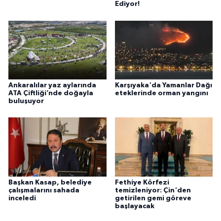
Ediyor!
Ankaralılar yaz aylarında
Karşıyaka'da Yamanlar Dağı
ATA Çiftliği’nde doğayla
eteklerinde orman yangını
buluşuyor
Başkan Kasap, belediye
Fethiye Körfezi
çalışmalarını sahada
temizleniyor: Çin'den
inceledi
getirilen gemi göreve
başlayacak