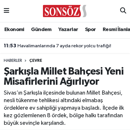
Asayiş
Ankara Nöbetçi Eczaneler
Ekonomi
Gündem
Yazarlar
Spor
Resmi İlanl
Astroloji & Burçlar
Ankara Hava Durumu
11:53
Havalimanlarında 7 ayda rekor yolcu trafiği!
Bilim & Teknoloji
Ankara Namaz Vakitleri
HABERLER
ÇEVRE
Biyografi
Ankara Trafik Yoğunluk Haritası
Şarkışla Millet Bahçesi Yeni
Misafirlerini Ağırlıyor
Çevre
Süper Lig Puan Durumu ve Fikstür
Sivas’ın Şarkışla ilçesinde bulunan Millet Bahçesi,
Diğer
Tüm Manşetler
nesli tükenme tehlikesi altındaki elmabaş
ördeklere ev sahipliği yapmaya başladı. İlçede ilk
Dünya
Son Dakika Haberleri
kez gözlemlenen 8 ördek, bölge halkı tarafından
büyük sevinçle karşılandı.
Eğitim
Haber Arşivi