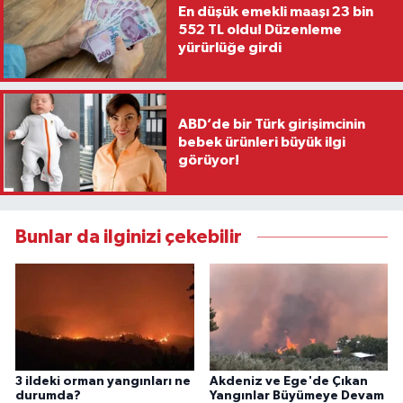
En düşük emekli maaşı 23 bin
552 TL oldu! Düzenleme
yürürlüğe girdi
ABD’de bir Türk girişimcinin
bebek ürünleri büyük ilgi
görüyor!
Bunlar da ilginizi çekebilir
3 ildeki orman yangınları ne
Akdeniz ve Ege'de Çıkan
durumda?
Yangınlar Büyümeye Devam