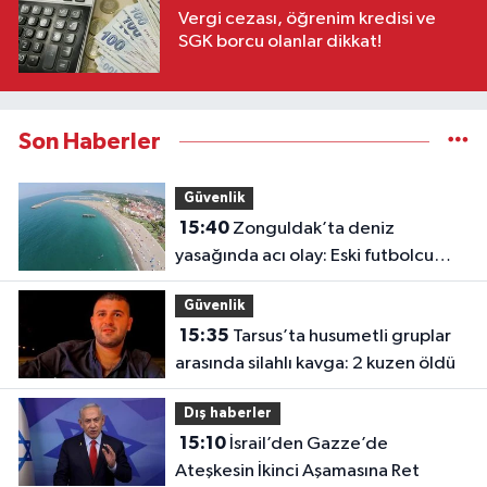
Vergi cezası, öğrenim kredisi ve
SGK borcu olanlar dikkat!
Son Haberler
Güvenlik
15:40
Zonguldak’ta deniz
yasağında acı olay: Eski futbolcu
Hakan Ergin hayatını kaybetti
Güvenlik
15:35
Tarsus’ta husumetli gruplar
arasında silahlı kavga: 2 kuzen öldü
Dış haberler
15:10
İsrail’den Gazze’de
Ateşkesin İkinci Aşamasına Ret