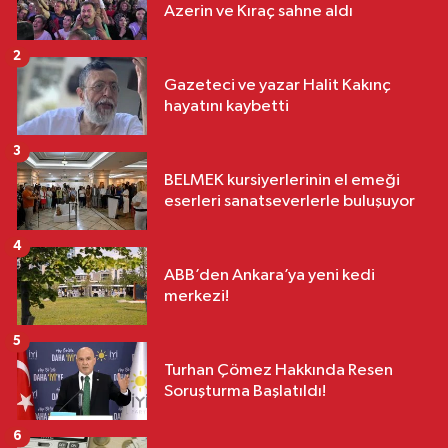
Azerin ve Kıraç sahne aldı
2
Gazeteci ve yazar Halit Kakınç
hayatını kaybetti
3
BELMEK kursiyerlerinin el emeği
eserleri sanatseverlerle buluşuyor
4
ABB’den Ankara’ya yeni kedi
merkezi!
5
Turhan Çömez Hakkında Resen
Soruşturma Başlatıldı!
6