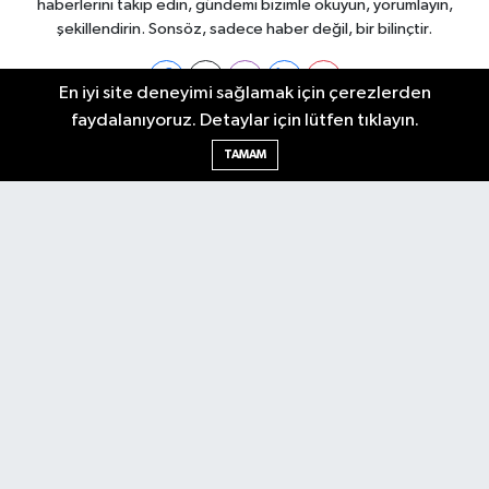
haberlerini takip edin, gündemi bizimle okuyun, yorumlayın,
şekillendirin. Sonsöz, sadece haber değil, bir bilinçtir.
En iyi site deneyimi sağlamak için çerezlerden
faydalanıyoruz. Detaylar için lütfen tıklayın.
Ankara Nöbetçi Eczaneler
TAMAM
Ankara Hava Durumu
Ankara Namaz Vakitleri
Ankara Trafik Yoğunluk Haritası
Puan Durumu ve Fikstür
Tüm Manşetler
Son Dakika Haberleri
Haber Arşivi
Künye
Ekonomi
Gündem
Yazarlar
Spor
Politika
Magazin
Gündem
Asayiş
Sonsöz Özel