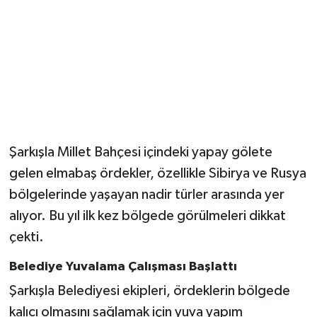
Magazin
Resmi İlanlar
Sağlık
Seri İlan
Şarkışla Millet Bahçesi içindeki yapay gölete
gelen elmabaş ördekler, özellikle Sibirya ve Rusya
Siyaset
bölgelerinde yaşayan nadir türler arasında yer
Sokak Hayvanlarını Sahiplendirme
alıyor. Bu yıl ilk kez bölgede görülmeleri dikkat
çekti.
Sonsöz Özel
Belediye Yuvalama Çalışması Başlattı
Spor
Şarkışla Belediyesi ekipleri, ördeklerin bölgede
kalıcı olmasını sağlamak için yuva yapım