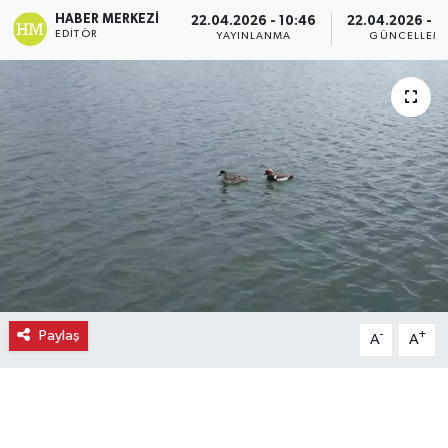
HABER MERKEZI
22.04.2026 - 10:46
22.04.2026 - 1
Ekonomi
EDITÖR
YAYINLANMA
GÜNCELLEM
Eleman
Emlak
Gündem
Gurme
Haber
Paylaş
-
+
A
A
İlçe Haberleri
Keşfet
Kültür & Sanat