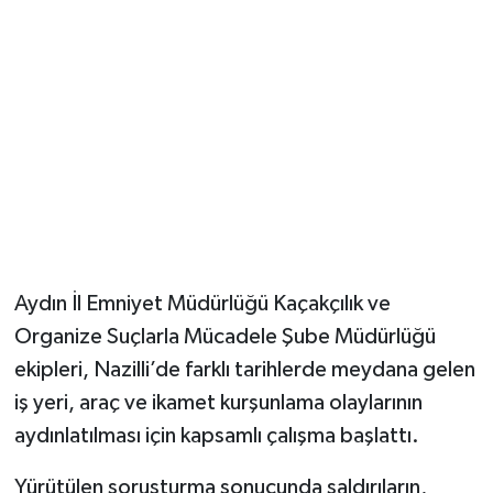
Magazin
Resmi İlanlar
Sağlık
Seri İlan
Siyaset
Aydın İl Emniyet Müdürlüğü Kaçakçılık ve
Sokak Hayvanlarını Sahiplendirme
Organize Suçlarla Mücadele Şube Müdürlüğü
ekipleri, Nazilli’de farklı tarihlerde meydana gelen
Sonsöz Özel
iş yeri, araç ve ikamet kurşunlama olaylarının
aydınlatılması için kapsamlı çalışma başlattı.
Spor
Yürütülen soruşturma sonucunda saldırıların,