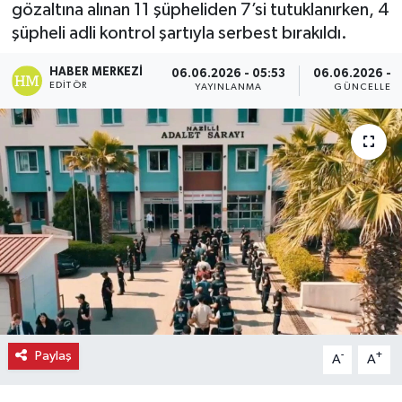
gözaltına alınan 11 şüpheliden 7’si tutuklanırken, 4
şüpheli adli kontrol şartıyla serbest bırakıldı.
Ekonomi
HABER MERKEZI
06.06.2026 - 05:53
06.06.2026 - 
Eleman
EDITÖR
YAYINLANMA
GÜNCELLEM
Emlak
Gündem
Gurme
Haber
İlçe Haberleri
Keşfet
Paylaş
-
+
A
A
Kültür & Sanat