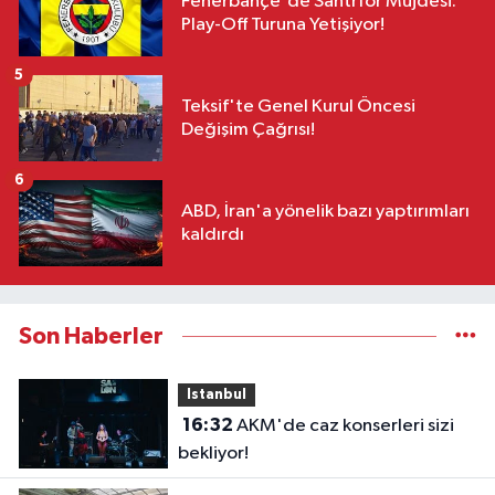
Fenerbahçe'de Santrfor Müjdesi:
Play-Off Turuna Yetişiyor!
5
Teksif'te Genel Kurul Öncesi
Değişim Çağrısı!
6
ABD, İran'a yönelik bazı yaptırımları
kaldırdı
Son Haberler
Istanbul
16:32
AKM'de caz konserleri sizi
bekliyor!