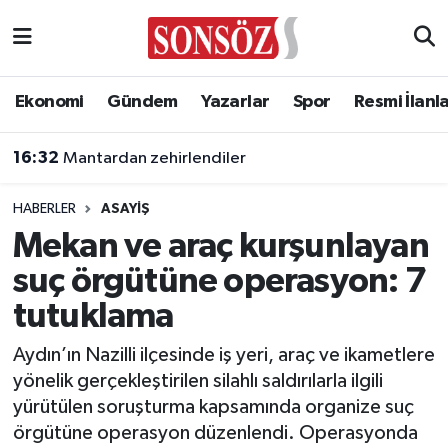
Asayiş
Ankara Nöbetçi Eczaneler
Ekonomi
Gündem
Yazarlar
Spor
Resmi İlanl
Astroloji & Burçlar
Ankara Hava Durumu
16:32
Mantardan zehirlendiler
Bilim & Teknoloji
Ankara Namaz Vakitleri
HABERLER
ASAYIŞ
Biyografi
Ankara Trafik Yoğunluk Haritası
Mekan ve araç kurşunlayan
suç örgütüne operasyon: 7
Çevre
Süper Lig Puan Durumu ve Fikstür
tutuklama
Diğer
Tüm Manşetler
Aydın’ın Nazilli ilçesinde iş yeri, araç ve ikametlere
yönelik gerçekleştirilen silahlı saldırılarla ilgili
Dünya
Son Dakika Haberleri
yürütülen soruşturma kapsamında organize suç
örgütüne operasyon düzenlendi. Operasyonda
Eğitim
Haber Arşivi