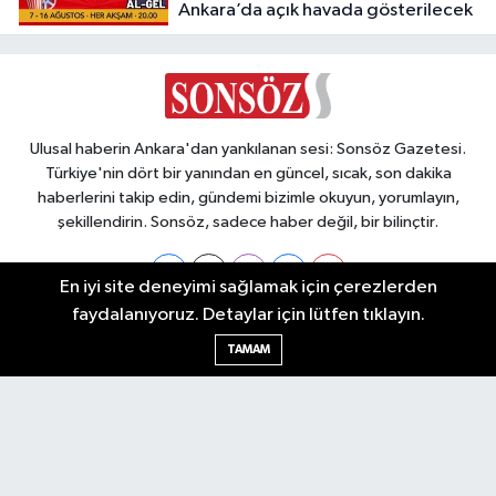
Ankara’da açık havada gösterilecek
Ulusal haberin Ankara'dan yankılanan sesi: Sonsöz Gazetesi.
Türkiye'nin dört bir yanından en güncel, sıcak, son dakika
haberlerini takip edin, gündemi bizimle okuyun, yorumlayın,
şekillendirin. Sonsöz, sadece haber değil, bir bilinçtir.
En iyi site deneyimi sağlamak için çerezlerden
faydalanıyoruz. Detaylar için lütfen tıklayın.
Ankara Nöbetçi Eczaneler
TAMAM
Ankara Hava Durumu
Ankara Namaz Vakitleri
Ankara Trafik Yoğunluk Haritası
Puan Durumu ve Fikstür
Tüm Manşetler
Son Dakika Haberleri