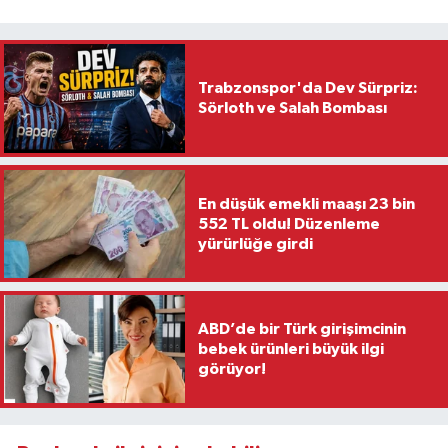
Trabzonspor'da Dev Sürpriz:
Sörloth ve Salah Bombası
En düşük emekli maaşı 23 bin
552 TL oldu! Düzenleme
yürürlüğe girdi
ABD’de bir Türk girişimcinin
bebek ürünleri büyük ilgi
görüyor!