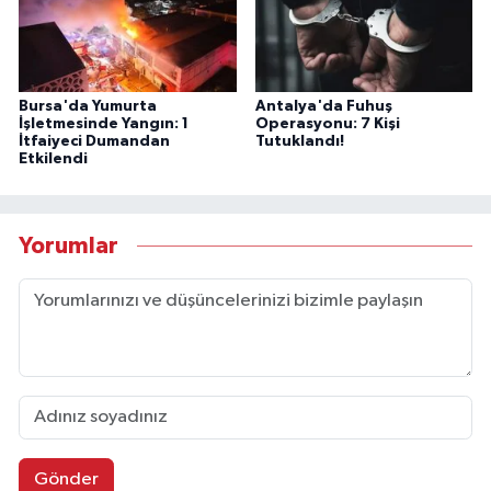
Bursa'da Yumurta
Antalya'da Fuhuş
İşletmesinde Yangın: 1
Operasyonu: 7 Kişi
İtfaiyeci Dumandan
Tutuklandı!
Etkilendi
Yorumlar
Gönder