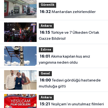
Güvenlik
16:32
Mantardan zehirlendiler
Ankara
16:15
Türkiye ve 7 Ülkeden Ortak
Gazze Bildirisi!
Edirne
16:01
Akıma kapılan kuş anız
yangınına neden oldu
Genel
16:00
Tedavi gördüğü hastanede
mutluluğa gitti
Ankara
15:21
Yeşilçam’ın unutulmaz filmleri