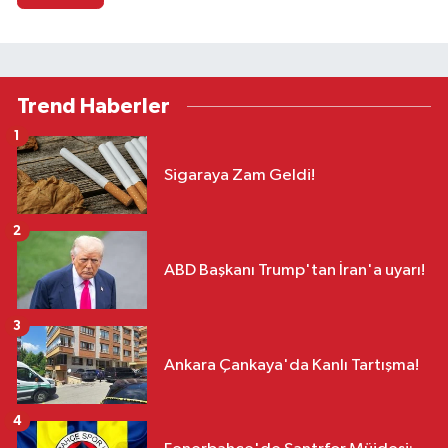
Trend Haberler
1
Sigaraya Zam Geldi!
2
ABD Başkanı Trump'tan İran'a uyarı!
3
Ankara Çankaya'da Kanlı Tartışma!
4