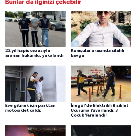
Bunlar da ilginizi çekebilir
22 yıl hapis cezasıyla
Komşular arasında silahlı
aranan hükümlü, yakalandı
kavga
Eve gitmek için parktan
İnegöl'de Elektrikli Bisiklet
motosiklet çaldı;
Uçuruma Yuvarlandı: 3
Çocuk Yaralandı!