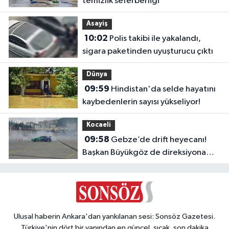
temizlik seferberliği
Asayiş
10:02
Polis takibi ile yakalandı,
sigara paketinden uyuşturucu çıktı
Dünya
09:59
Hindistan'da selde hayatını
kaybedenlerin sayısı yükseliyor!
Kocaeli
09:58
Gebze’de drift heyecanı!
Başkan Büyükgöz de direksiyona
geçti
Ulusal haberin Ankara'dan yankılanan sesi: Sonsöz Gazetesi.
Türkiye'nin dört bir yanından en güncel, sıcak, son dakika