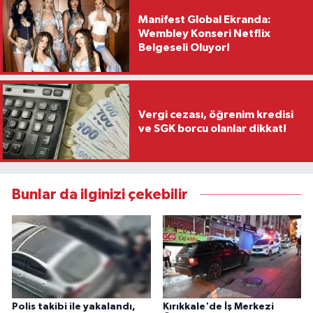
Manifest Global Ekranda:
Wembley Konseri Netflix
Belgeseli Oluyor!
Vergi cezası, öğrenim kredisi
ve SGK borcu olanlar dikkat!
Bunlar da ilginizi çekebilir
Polis takibi ile yakalandı,
Kırıkkale'de İş Merkezi