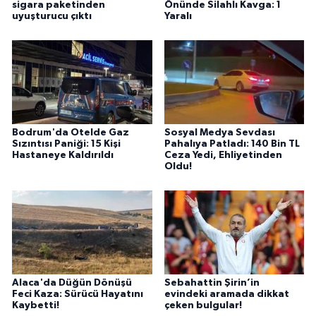
sigara paketinden
Önünde Silahlı Kavga: 1
uyuşturucu çıktı
Yaralı
Bodrum'da Otelde Gaz
Sosyal Medya Sevdası
Sızıntısı Paniği: 15 Kişi
Pahalıya Patladı: 140 Bin TL
Hastaneye Kaldırıldı
Ceza Yedi, Ehliyetinden
Oldu!
Alaca'da Düğün Dönüşü
Sebahattin Şirin’in
Feci Kaza: Sürücü Hayatını
evindeki aramada dikkat
Kaybetti!
çeken bulgular!