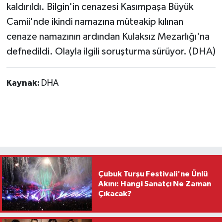
kaldırıldı. Bilgin'in cenazesi Kasımpaşa Büyük
Camii'nde ikindi namazına müteakip kılınan
cenaze namazının ardından Kulaksız Mezarlığı'na
defnedildi. Olayla ilgili soruşturma sürüyor. (DHA)
Kaynak:
DHA
Çubuk Turşu Festivali'ne Ünlü
Akını: Hangi Sanatçı Ne Zaman
Çıkacak?