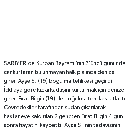
Magazin
Resmi İlanlar
Sağlık
Seri İlan
SARIYER'de Kurban Bayramı'nın 3'üncü gününde
cankurtaran bulunmayan halk plajında denize
Siyaset
giren Ayşe S. (19) boğulma tehlikesi geçirdi.
Sokak Hayvanlarını Sahiplendirme
İddiaya göre kız arkadaşını kurtarmak için denize
giren Fırat Bilgin (19) de boğulma tehlikesi atlattı.
Sonsöz Özel
Çevredekiler tarafından sudan çıkarılarak
hastaneye kaldırılan 2 gençten Fırat Bilgin 4 gün
Spor
sonra hayatını kaybetti. Ayşe S.'nin tedavisinin