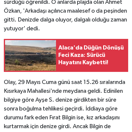
sürdüğü öğrenildi. O anlarda plajda olan Ahmet
Vasıta
Özkan, 'Arkadaşı açılınca maalesef o da peşinden
Yaşam
gitti. Denizde dalga oluyor, dalgalı olduğu zaman
yutuyor' dedi.
Alaca'da Düğün Dönüşü
Feci Kaza: Sürücü
Hayatını Kaybetti!
Olay, 29 Mayıs Cuma günü saat 15.26 sıralarında
Kısırkaya Mahallesi'nde meydana geldi. Edinilen
bilgiye göre Ayşe S. denize girdikten bir süre
sonra boğulma tehlikesi geçirdi. İddiaya göre
durumu fark eden Fırat Bilgin ise, kız arkadaşını
kurtarmak için denize girdi. Ancak Bilgin de