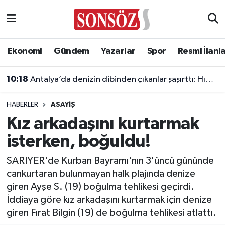
Asayiş
Ankara Nöbetçi Eczaneler
Ekonomi
Gündem
Yazarlar
Spor
Resmi İlanl
Astroloji & Burçlar
Ankara Hava Durumu
10:18
Antalya’da denizin dibinden çıkanlar şaşırttı: Hıdırellez dilekleri bile aylardır orada
Bilim & Teknoloji
Ankara Namaz Vakitleri
HABERLER
ASAYIŞ
Biyografi
Ankara Trafik Yoğunluk Haritası
Kız arkadaşını kurtarmak
isterken, boğuldu!
Çevre
Süper Lig Puan Durumu ve Fikstür
SARIYER'de Kurban Bayramı'nın 3'üncü gününde
Diğer
Tüm Manşetler
cankurtaran bulunmayan halk plajında denize
giren Ayşe S. (19) boğulma tehlikesi geçirdi.
Dünya
Son Dakika Haberleri
İddiaya göre kız arkadaşını kurtarmak için denize
giren Fırat Bilgin (19) de boğulma tehlikesi atlattı.
Eğitim
Haber Arşivi