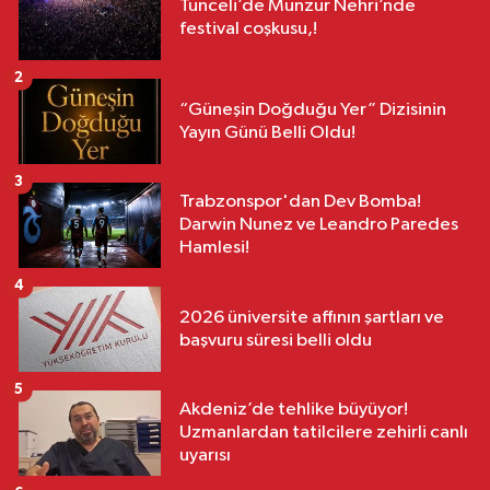
Tunceli’de Munzur Nehri’nde
festival coşkusu,!
2
“Güneşin Doğduğu Yer” Dizisinin
Yayın Günü Belli Oldu!
3
Trabzonspor'dan Dev Bomba!
Darwin Nunez ve Leandro Paredes
Hamlesi!
4
2026 üniversite affının şartları ve
başvuru süresi belli oldu
5
Akdeniz’de tehlike büyüyor!
Uzmanlardan tatilcilere zehirli canlı
uyarısı