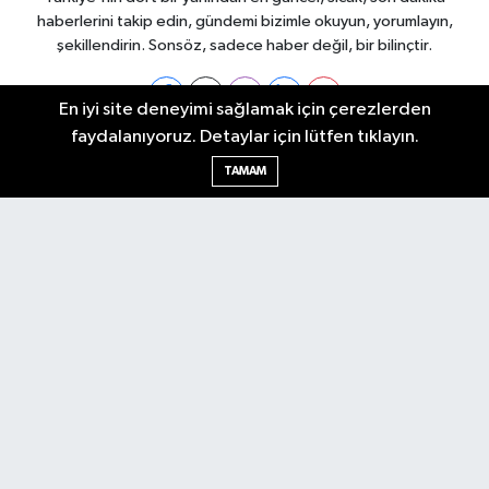
haberlerini takip edin, gündemi bizimle okuyun, yorumlayın,
şekillendirin. Sonsöz, sadece haber değil, bir bilinçtir.
En iyi site deneyimi sağlamak için çerezlerden
faydalanıyoruz. Detaylar için lütfen tıklayın.
Ankara Nöbetçi Eczaneler
TAMAM
Ankara Hava Durumu
Ankara Namaz Vakitleri
Ankara Trafik Yoğunluk Haritası
Puan Durumu ve Fikstür
Tüm Manşetler
Son Dakika Haberleri
Haber Arşivi
Künye
Ekonomi
Gündem
Yazarlar
Spor
Politika
Magazin
Gündem
Asayiş
Sonsöz Özel