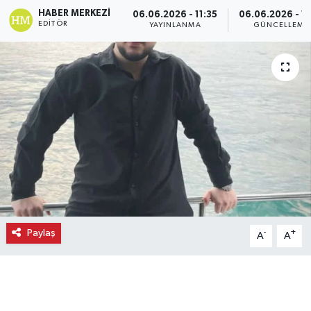
HABER MERKEZI
06.06.2026 - 11:35
06.06.2026 - 11
Ekonomi
EDITÖR
YAYINLANMA
GÜNCELLEME
Eleman
Emlak
Gündem
Gurme
Haber
Paylaş
-
+
A
A
İlçe Haberleri
Keşfet
Kültür & Sanat