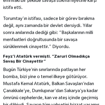
emrivaki bir şekilde savaşa sokma niyetine karşı
istifa etti.
Torumtay’ın istifası, sadece bir görev bırakma
değil, aynı zamanda bir devlet dersiydi. Yıllar
sonra anılarında dediği gibi: “Başkalarının milli
menfaatleri doğrultusunda bir savaşa
sürüklenmek cinayettir.” Diyordu.
Feyz’i Atatürk vermişti. “Zaruri Olmadıkça
Savaş Bir Cinayettir”
Bugün Türkiye’nin sınırlarında patlayan her
bomba, bizi yine o temel ilkeye götürüyor.
Mustafa Kemal Atatürk, Balkan Savaşları’ndan
Çanakkale’ye, Dumlupınar’dan Sakarya’ya kadar
ömrünü cephelerde, kan ve ateş içinde geçirmiş
bir dâhiydi. Savaşın tüm vahşetini bizzat yaşamış