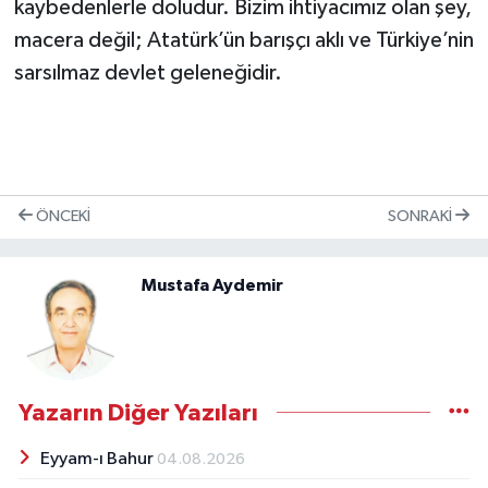
kaybedenlerle doludur. Bizim ihtiyacımız olan şey,
macera değil; Atatürk’ün barışçı aklı ve Türkiye’nin
sarsılmaz devlet geleneğidir.
ÖNCEKI
SONRAKI
Mustafa Aydemir
Yazarın Diğer Yazıları
Eyyam-ı Bahur
04.08.2026