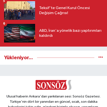
5
Teksif'te Genel Kurul Öncesi
Değişim Çağrısı!
6
ABD, İran'a yönelik bazı yaptırımları
kaldırdı
Yükleniyor...
Ulusal haberin Ankara'dan yankılanan sesi: Sonsöz Gazetesi.
Türkiye'nin dört bir yanından en güncel, sıcak, son dakika
haberlerini takip edin, gündemi bizimle okuyun, yorumlayın,