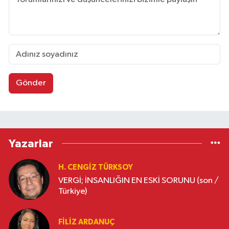
Gönder
Yazarlar
H. CENGIZ TÜRKSOY
VERGİ; İNSANLIĞIN EN ESKİ SORUNU (son /
Türkiye)
FILIZ ARDANUÇ