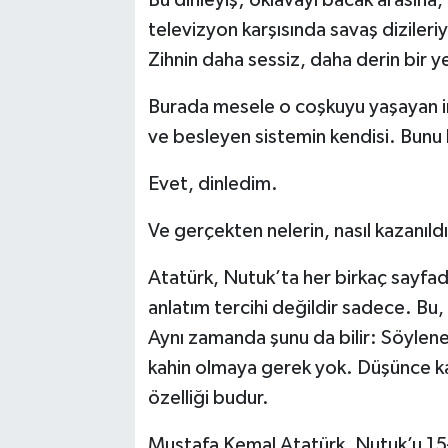
televizyon karşısında savaş dizileri
Zihnin daha sessiz, daha derin bir y
Burada mesele o coşkuyu yaşayan in
ve besleyen sistemin kendisi. Bunu
Evet, dinledim.
Ve gerçekten nelerin, nasıl kazanıld
Atatürk, Nutuk’ta her birkaç sayfada
anlatım tercihi değildir sadece. Bu, 
Aynı zamanda şunu da bilir: Söylene
kahin olmaya gerek yok. Düşünce kasl
özelliği budur.
Mustafa Kemal Atatürk, Nutuk’u 15–