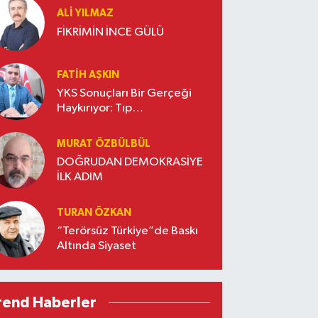
ALI YILMAZ
FİKRİMİN İNCE GÜLÜ
FATIH AŞKIN
YKS Sonuçları Bir Gerçeği
Haykırıyor: Tıp
Fakültelerinde Yeni Bir
Dönem Başladı* -3-
MURAT ÖZBÜLBÜL
DOĞRUDAN DEMOKRASİYE
İLK ADIM
TURAN ÖZKAN
“Terörsüz Türkiye”de Baskı
Altında Siyaset
rend Haberler