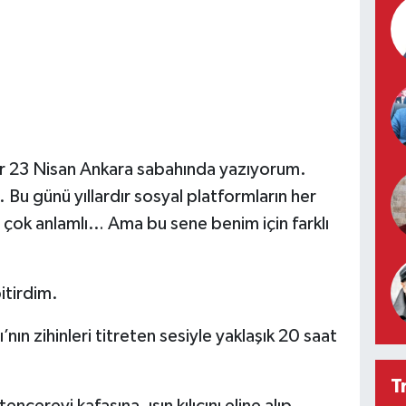
bir 23 Nisan Ankara sabahında yazıyorum.
Bu günü yıllardır sosyal platformların her
, çok anlamlı… Ama bu sene benim için farklı
itirdim.
ın zihinleri titreten sesiyle yaklaşık 20 saat
T
ncereyi kafasına, ışın kılıcını eline alıp