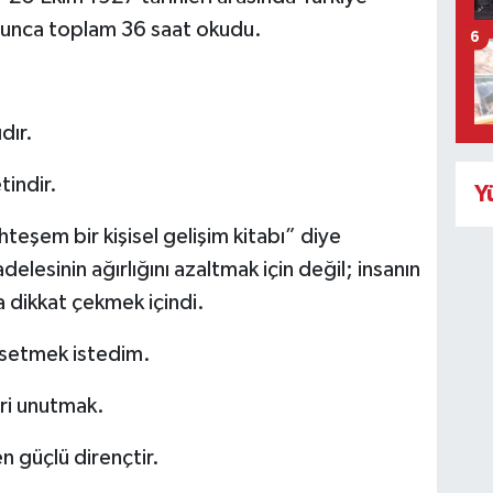
yunca toplam 36 saat okudu.
6
dır.
tindir.
Y
teşem bir kişisel gelişim kitabı” diye
lesinin ağırlığını azaltmak için değil; insanın
 dikkat çekmek içindi.
hsetmek istedim.
iri unutmak.
n güçlü dirençtir.