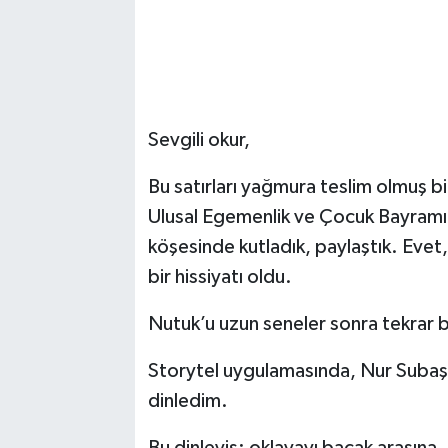
Sevgili okur,
Bu satırları yağmura teslim olmuş 
Ulusal Egemenlik ve Çocuk Bayramı. 
köşesinde kutladık, paylaştık. Evet
bir hissiyatı oldu.
Nutuk’u uzun seneler sonra tekrar b
Storytel uygulamasında, Nur Subaşı’n
dinledim.
Bu dinleyiş; oklavayı bacak arasına, te