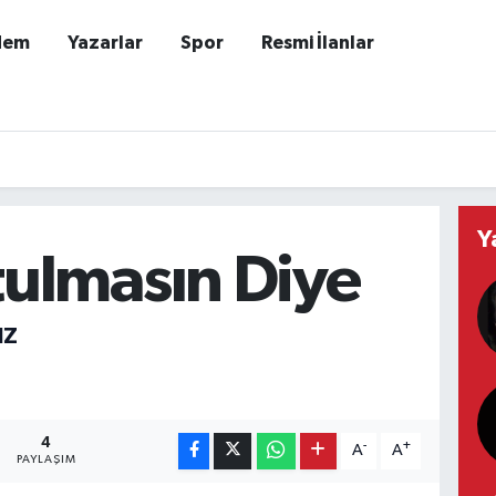
dem
Yazarlar
Spor
Resmi İlanlar
Y
ulmasın Diye
IZ
4
-
+
A
A
PAYLAŞIM