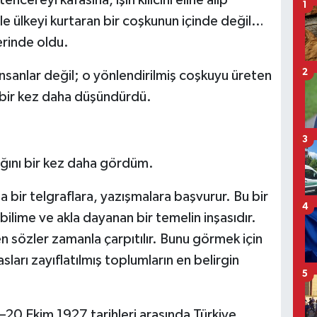
1
yle ülkeyi kurtaran bir coşkunun içinde değil…
erinde oldu.
2
sanlar değil; o yönlendirilmiş coşkuyu üreten
 bir kez daha düşündürdü.
3
ığını bir kez daha gördüm.
 bir telgraflara, yazışmalara başvurur. Bu bir
4
bilime ve akla dayanan bir temelin inşasıdır.
n sözler zamanla çarpıtılır. Bunu görmek için
arı zayıflatılmış toplumların en belirgin
5
20 Ekim 1927 tarihleri arasında Türkiye