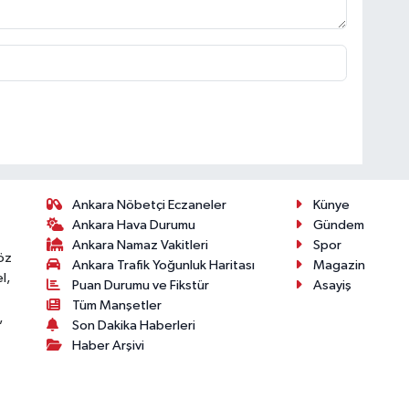
Ankara Nöbetçi Eczaneler
Künye
Ankara Hava Durumu
Gündem
Ankara Namaz Vakitleri
Spor
öz
Ankara Trafik Yoğunluk Haritası
Magazin
l,
Puan Durumu ve Fikstür
Asayiş
Tüm Manşetler
,
Son Dakika Haberleri
Haber Arşivi