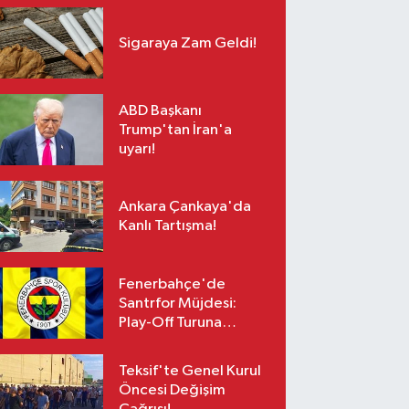
Sigaraya Zam Geldi!
ABD Başkanı
Trump'tan İran'a
uyarı!
Ankara Çankaya'da
Kanlı Tartışma!
Fenerbahçe'de
Santrfor Müjdesi:
Play-Off Turuna
Yetişiyor!
Teksif'te Genel Kurul
Öncesi Değişim