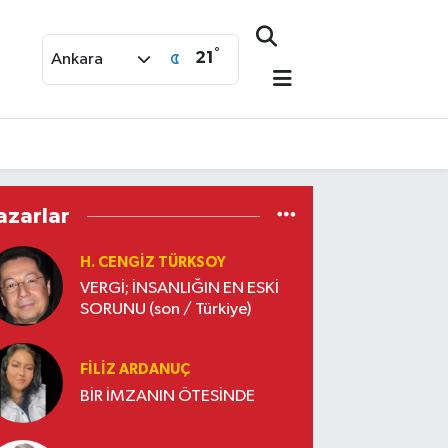
°
21
Ankara
azarlar
H. CENGIZ TÜRKSOY
VERGİ; İNSANLIĞIN EN ESKİ
SORUNU (son / Türkiye)
FILIZ ARDANUÇ
BİR İMZANIN ÖTESİNDE