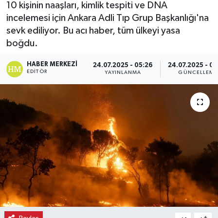
10 kişinin naaşları, kimlik tespiti ve DNA
incelemesi için Ankara Adli Tıp Grup Başkanlığı'na
Ekonomi
sevk ediliyor. Bu acı haber, tüm ülkeyi yasa
Eleman
boğdu.
HABER MERKEZI
24.07.2025 - 05:26
24.07.2025 - 05
Emlak
EDITÖR
YAYINLANMA
GÜNCELLEME
Gündem
Gurme
Haber
İlçe Haberleri
Keşfet
Kültür & Sanat
-
+