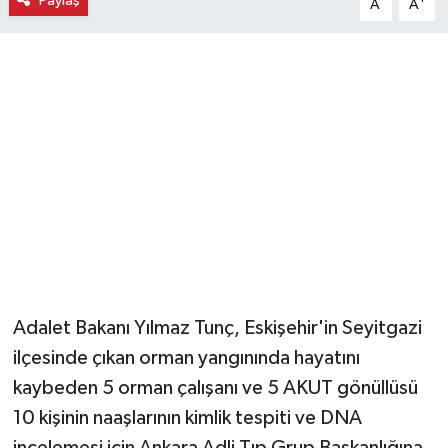
Paylaş
A
A
Magazin
Resmi İlanlar
Sağlık
Seri İlan
Siyaset
Sokak Hayvanlarını Sahiplendirme
Adalet Bakanı Yılmaz Tunç, Eskişehir'in Seyitgazi
Sonsöz Özel
ilçesinde çıkan orman yangınında hayatını
kaybeden 5 orman çalışanı ve 5 AKUT gönüllüsü
Spor
10 kişinin naaşlarının kimlik tespiti ve DNA
incelemesi için Ankara Adli Tıp Grup Başkanlığına