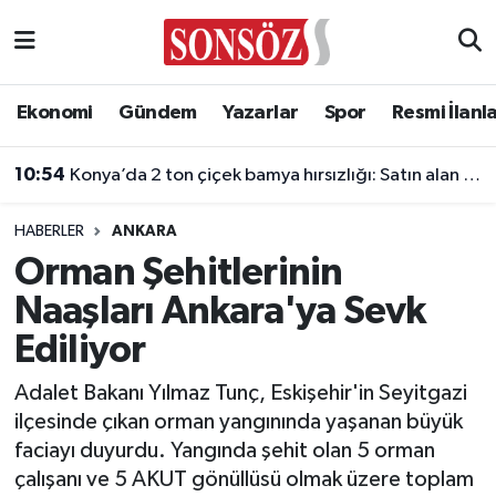
Asayiş
Ankara Nöbetçi Eczaneler
Ekonomi
Gündem
Yazarlar
Spor
Resmi İlanl
Astroloji & Burçlar
Ankara Hava Durumu
10:54
Konya’da 2 ton çiçek bamya hırsızlığı: Satın alan 4 kişiye de dava
Bilim & Teknoloji
Ankara Namaz Vakitleri
HABERLER
ANKARA
Biyografi
Ankara Trafik Yoğunluk Haritası
Orman Şehitlerinin
Naaşları Ankara'ya Sevk
Çevre
Süper Lig Puan Durumu ve Fikstür
Ediliyor
Diğer
Tüm Manşetler
Adalet Bakanı Yılmaz Tunç, Eskişehir'in Seyitgazi
ilçesinde çıkan orman yangınında yaşanan büyük
Dünya
Son Dakika Haberleri
faciayı duyurdu. Yangında şehit olan 5 orman
çalışanı ve 5 AKUT gönüllüsü olmak üzere toplam
Eğitim
Haber Arşivi