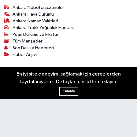
Ankara Nöbetçi Eczaneler
Ankara Hava Durumu
Ankara Namaz Vakitleri
Ankara Trafik Yoğunluk Haritası
Puan Durumu ve Fikstür
Tüm Manşetler
Son Dakika Haberleri
Haber Arşivi
Künye
Ekonomi
Gündem
Yazarlar
Spor
En iyi site deneyimi sağlamak için çerezlerden
Politika
Magazin
Gündem
Asayiş
faydalanıyoruz. Detaylar için lütfen tıklayın.
Sonsöz Özel
TAMAM
RSS
Copyright © 2025. Her hakkı saklıdır.