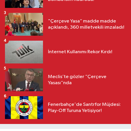
3
"Çerçeve Yasa” madde madde
açıklandı, 360 milletvekili imzaladı!
4
İnternet Kullanımı Rekor Kırdı!
5
Meclis’te gözler “Çerçeve
Yasası”nda
6
Fenerbahçe'de Santrfor Müjdesi:
Play-Off Turuna Yetişiyor!