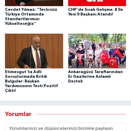
Cevdet Yılmaz: "Terörsüz
CHP'de Sıcak Gelişme: 8 İle
Türkiye Ortamında
Yeni İl Başkanı Atandı!
Standartlarımızı
Yükselteceğiz"
Etimesgut'ta Adli
Ankaragücü Taraftarından
Soruşturmada Kritik
Er Gazilerine Anlamlı
Bulgular: Başkan
Destek
Yardımcısının Testi Pozitif
Çıktı!
Yorumlar