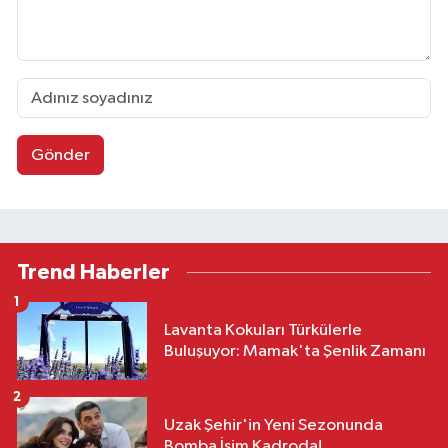
Gönder
Trend Haberler
1
Lavanta Kokuları Türkülerle
Buluşuyor: Mamak'ta Şenlik Zamanı
2
Uzak Şehir'in Yeni Sezonunda
Bomba İsim Kadroda!