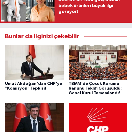
bebek ürünleri büyük ilgi
görüyor!
Bunlar da ilginizi çekebilir
Umut Akdoğan'dan CHP'ye
TBMM'de Çocuk Koruma
"Komisyon" Tepkisi!
Kanunu Teklifi Görüşüldü:
Genel Kurul Tamamlandı!