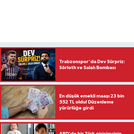
Trabzonspor'da Dev Sürpriz:
Sörloth ve Salah Bombası
En düşük emekli maaşı 23 bin
552 TL oldu! Düzenleme
yürürlüğe girdi
ABD’de bir Türk girişimcinin