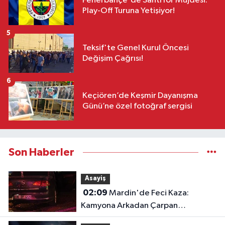
Fenerbahçe'de Santrfor Müjdesi:
Play-Off Turuna Yetişiyor!
5
Teksif'te Genel Kurul Öncesi
Değişim Çağrısı!
6
Keçiören’de Keşmir Dayanışma
Günü’ne özel fotoğraf sergisi
Son Haberler
Asayiş
02:09
Mardin'de Feci Kaza:
Kamyona Arkadan Çarpan
Otomobilde 1 Ölü, 2 Ağır Yaralı