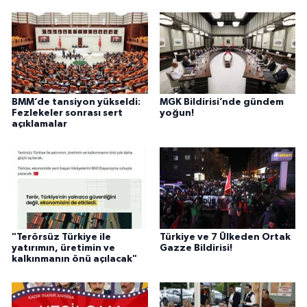
BMM’de tansiyon yükseldi:
MGK Bildirisi’nde gündem
Fezlekeler sonrası sert
yoğun!
açıklamalar
"Terörsüz Türkiye ile
Türkiye ve 7 Ülkeden Ortak
yatırımın, üretimin ve
Gazze Bildirisi!
kalkınmanın önü açılacak"