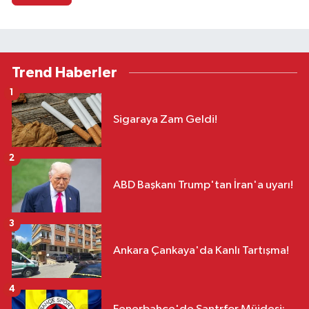
Trend Haberler
1
Sigaraya Zam Geldi!
2
ABD Başkanı Trump'tan İran'a uyarı!
3
Ankara Çankaya'da Kanlı Tartışma!
4