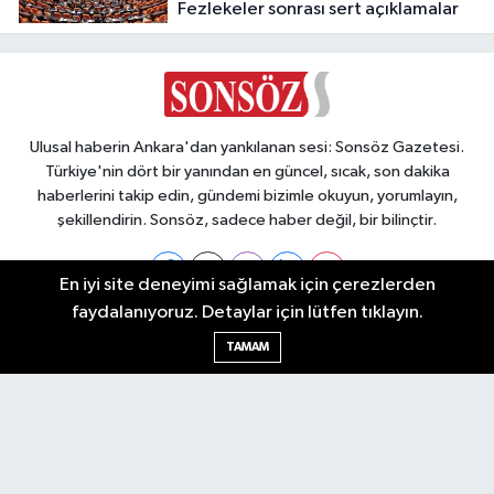
Fezlekeler sonrası sert açıklamalar
Ulusal haberin Ankara'dan yankılanan sesi: Sonsöz Gazetesi.
Türkiye'nin dört bir yanından en güncel, sıcak, son dakika
haberlerini takip edin, gündemi bizimle okuyun, yorumlayın,
şekillendirin. Sonsöz, sadece haber değil, bir bilinçtir.
En iyi site deneyimi sağlamak için çerezlerden
faydalanıyoruz. Detaylar için lütfen tıklayın.
Ankara Nöbetçi Eczaneler
TAMAM
Ankara Hava Durumu
Ankara Namaz Vakitleri
Ankara Trafik Yoğunluk Haritası
Puan Durumu ve Fikstür
Tüm Manşetler
Son Dakika Haberleri