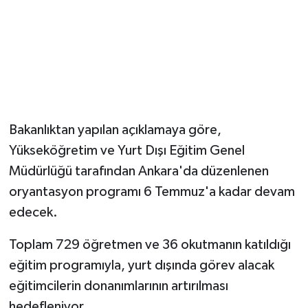
Magazin
Resmi İlanlar
Sağlık
Bakanlıktan yapılan açıklamaya göre,
Seri İlan
Yükseköğretim ve Yurt Dışı Eğitim Genel
Müdürlüğü tarafından Ankara'da düzenlenen
Siyaset
oryantasyon programı 6 Temmuz'a kadar devam
Sokak Hayvanlarını Sahiplendirme
edecek.
Sonsöz Özel
Toplam 729 öğretmen ve 36 okutmanın katıldığı
eğitim programıyla, yurt dışında görev alacak
Spor
eğitimcilerin donanımlarının artırılması
hedefleniyor.