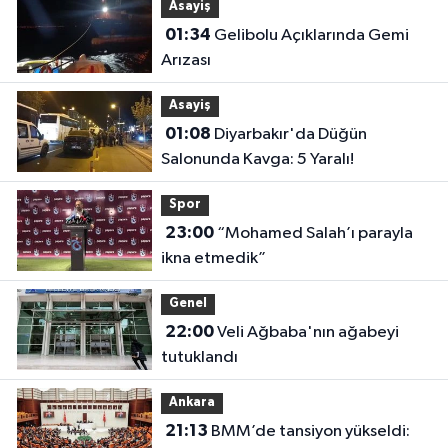
Asayiş
01:34
Gelibolu Açıklarında Gemi
Arızası
Asayiş
01:08
Diyarbakır'da Düğün
Salonunda Kavga: 5 Yaralı!
Spor
23:00
“Mohamed Salah’ı parayla
ikna etmedik”
Genel
22:00
Veli Ağbaba'nın ağabeyi
tutuklandı
Ankara
21:13
BMM’de tansiyon yükseldi: