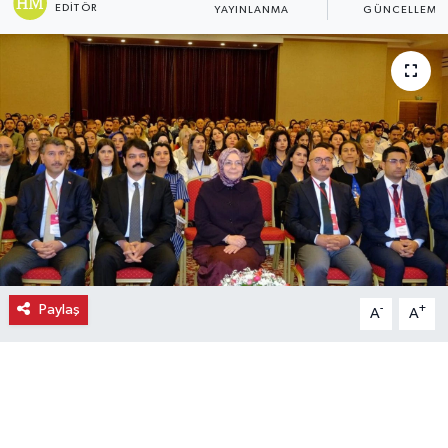
EDITÖR
YAYINLANMA
GÜNCELLEME
Ekonomi
Eleman
Emlak
Gündem
Gurme
Haber
Paylaş
-
+
A
A
İlçe Haberleri
Keşfet
Kültür & Sanat