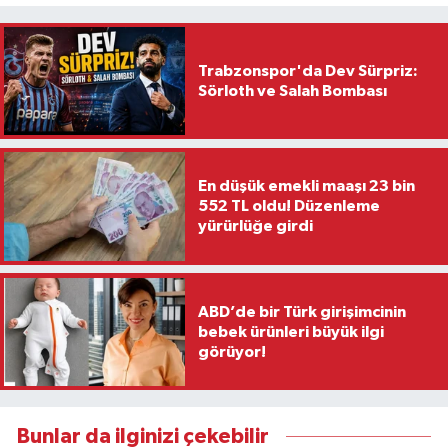
Trabzonspor'da Dev Sürpriz:
Sörloth ve Salah Bombası
En düşük emekli maaşı 23 bin
552 TL oldu! Düzenleme
yürürlüğe girdi
ABD’de bir Türk girişimcinin
bebek ürünleri büyük ilgi
görüyor!
Bunlar da ilginizi çekebilir