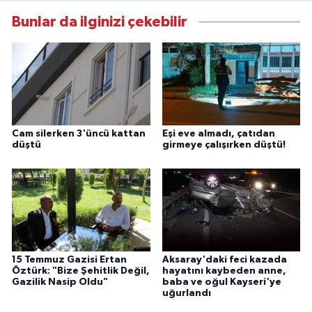
Bunlar da ilginizi çekebilir
Cam silerken 3'üncü kattan
Eşi eve almadı, çatıdan
düştü
girmeye çalışırken düştü!
15 Temmuz Gazisi Ertan
Aksaray'daki feci kazada
Öztürk: "Bize Şehitlik Değil,
hayatını kaybeden anne,
Gazilik Nasip Oldu"
baba ve oğul Kayseri'ye
uğurlandı