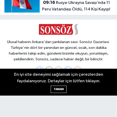
09:16
Rusya-Ukrayna Savaşı’nda 11
Peru Vatandaşı Öldü, 114 Kişi Kayıp!
Ulusal haberin Ankara'dan yankılanan sesi: Sonsöz Gazetesi.
Türkiye'nin dört bir yanından en güncel, sıcak, son dakika
haberlerini takip edin, gündemi bizimle okuyun, yorumlayın,
şekillendirin. Sonsöz, sadece haber değil, bir bilinçtir.
En iyi site deneyimi sağlamak için çerezlerden
faydalanıyoruz. Detaylar için lütfen tıklayın.
Ankara Nöbetçi Eczaneler
TAMAM
Ankara Hava Durumu
Ankara Namaz Vakitleri
Ankara Trafik Yoğunluk Haritası
Puan Durumu ve Fikstür
Tüm Manşetler