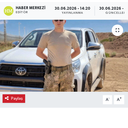
HABER MERKEZI
30.06.2026 - 14:20
30.06.2026 - 1
Ekonomi
EDITÖR
YAYINLANMA
GÜNCELLEM
Eleman
Emlak
Gündem
Gurme
Haber
İlçe Haberleri
Paylaş
-
+
A
A
Keşfet
Kültür & Sanat