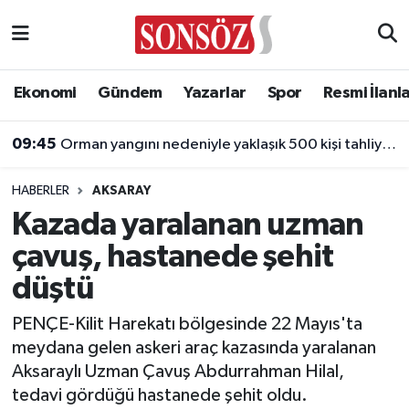
Asayiş
Ankara Nöbetçi Eczaneler
Ekonomi
Gündem
Yazarlar
Spor
Resmi İlanl
Astroloji & Burçlar
Ankara Hava Durumu
09:45
Orman yangını nedeniyle yaklaşık 500 kişi tahliye edildi
Bilim & Teknoloji
Ankara Namaz Vakitleri
HABERLER
AKSARAY
Biyografi
Ankara Trafik Yoğunluk Haritası
Kazada yaralanan uzman
çavuş, hastanede şehit
Çevre
Süper Lig Puan Durumu ve Fikstür
düştü
Diğer
Tüm Manşetler
PENÇE-Kilit Harekatı bölgesinde 22 Mayıs'ta
meydana gelen askeri araç kazasında yaralanan
Dünya
Son Dakika Haberleri
Aksaraylı Uzman Çavuş Abdurrahman Hilal,
tedavi gördüğü hastanede şehit oldu.
Eğitim
Haber Arşivi