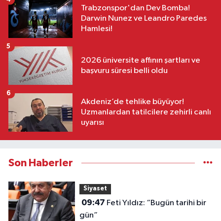
Trabzonspor'dan Dev Bomba!
Darwin Nunez ve Leandro Paredes
Hamlesi!
5
2026 üniversite affının şartları ve
başvuru süresi belli oldu
6
Akdeniz’de tehlike büyüyor!
Uzmanlardan tatilcilere zehirli canlı
uyarısı
Son Haberler
Siyaset
09:47
Feti Yıldız: “Bugün tarihi bir
gün”