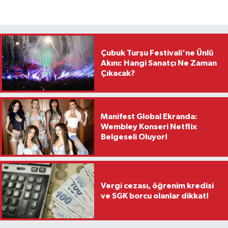
Çubuk Turşu Festivali'ne Ünlü
Akını: Hangi Sanatçı Ne Zaman
Çıkacak?
Manifest Global Ekranda:
Wembley Konseri Netflix
Belgeseli Oluyor!
Vergi cezası, öğrenim kredisi
ve SGK borcu olanlar dikkat!