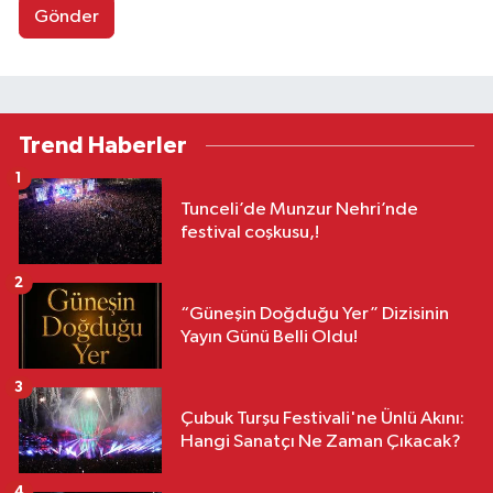
Gönder
Trend Haberler
1
Tunceli’de Munzur Nehri’nde
festival coşkusu,!
2
“Güneşin Doğduğu Yer” Dizisinin
Yayın Günü Belli Oldu!
3
Çubuk Turşu Festivali'ne Ünlü Akını:
Hangi Sanatçı Ne Zaman Çıkacak?
4