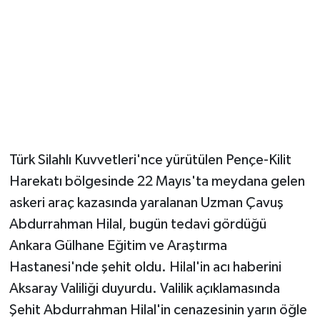
Magazin
Resmi İlanlar
Sağlık
Seri İlan
Türk Silahlı Kuvvetleri'nce yürütülen Pençe-Kilit
Siyaset
Harekatı bölgesinde 22 Mayıs'ta meydana gelen
askeri araç kazasında yaralanan Uzman Çavuş
Sokak Hayvanlarını Sahiplendirme
Abdurrahman Hilal, bugün tedavi gördüğü
Ankara Gülhane Eğitim ve Araştırma
Sonsöz Özel
Hastanesi'nde şehit oldu. Hilal'in acı haberini
Aksaray Valiliği duyurdu. Valilik açıklamasında
Spor
Şehit Abdurrahman Hilal'in cenazesinin yarın öğle