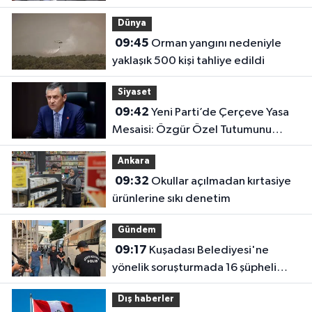
Dünya
09:45
Orman yangını nedeniyle
yaklaşık 500 kişi tahliye edildi
Siyaset
09:42
Yeni Parti’de Çerçeve Yasa
Mesaisi: Özgür Özel Tutumunu
Açıklayacak!
Ankara
09:32
Okullar açılmadan kırtasiye
ürünlerine sıkı denetim
Gündem
09:17
Kuşadası Belediyesi'ne
yönelik soruşturmada 16 şüpheli
adliyede!
Dış haberler