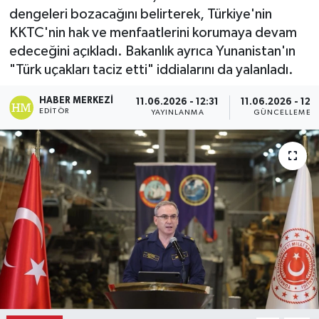
dengeleri bozacağını belirterek, Türkiye'nin
Ekonomi
KKTC'nin hak ve menfaatlerini korumaya devam
edeceğini açıkladı. Bakanlık ayrıca Yunanistan'ın
Eleman
"Türk uçakları taciz etti" iddialarını da yalanladı.
Emlak
HABER MERKEZI
11.06.2026 - 12:31
11.06.2026 - 12:3
EDITÖR
YAYINLANMA
GÜNCELLEME
Gündem
Gurme
Haber
İlçe Haberleri
Keşfet
Kültür & Sanat