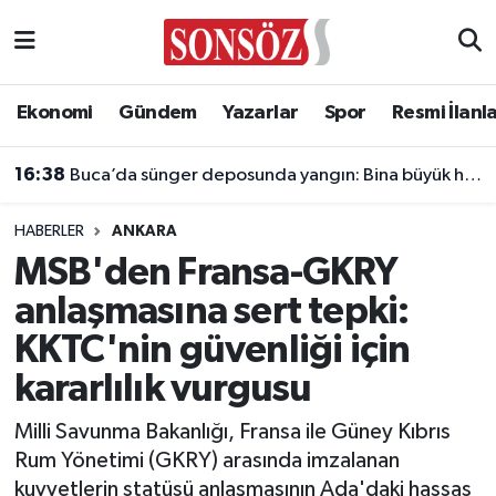
Asayiş
Ankara Nöbetçi Eczaneler
Ekonomi
Gündem
Yazarlar
Spor
Resmi İlanl
Astroloji & Burçlar
Ankara Hava Durumu
16:38
Buca’da sünger deposunda yangın: Bina büyük hasar gördü
Bilim & Teknoloji
Ankara Namaz Vakitleri
HABERLER
ANKARA
Biyografi
Ankara Trafik Yoğunluk Haritası
MSB'den Fransa-GKRY
anlaşmasına sert tepki:
Çevre
Süper Lig Puan Durumu ve Fikstür
KKTC'nin güvenliği için
Diğer
Tüm Manşetler
kararlılık vurgusu
Dünya
Son Dakika Haberleri
Milli Savunma Bakanlığı, Fransa ile Güney Kıbrıs
Rum Yönetimi (GKRY) arasında imzalanan
Eğitim
Haber Arşivi
kuvvetlerin statüsü anlaşmasının Ada'daki hassas