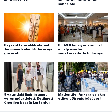
kedi merkezi!
şöleni: Azerin ve Kıraç
sahne aldı
Başkentte sıcaklık alarmı!
BELMEK kursiyerlerinin el
Termometreler 34 dereceyi
emeği eserleri
görecek
sanatseverlerle buluşuyor
9 yaşındaki Emir’in umut
Madenciler Ankara’ya akın
veren mücadelesi: Kesilmesi
ediyor: Direniş büyüyor!
önerilen bacağı kurtarıldı