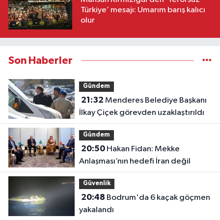
Türkiye’ mesajı: Umarım barış kalıcı
olur
Son Haberler
Gündem
21:32
Menderes Belediye Başkanı
İlkay Çiçek görevden uzaklaştırıldı
Gündem
20:50
Hakan Fidan: Mekke
Anlaşması’nın hedefi İran değil
Güvenlik
20:48
Bodrum'da 6 kaçak göçmen
yakalandı