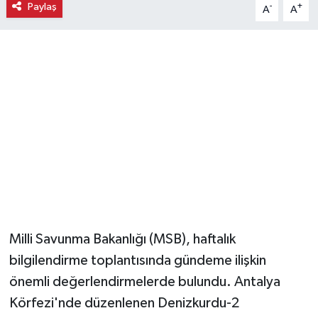
Paylaş
-
+
A
A
Magazin
Resmi İlanlar
Sağlık
Seri İlan
Siyaset
Sokak Hayvanlarını Sahiplendirme
Milli Savunma Bakanlığı (MSB), haftalık
Sonsöz Özel
bilgilendirme toplantısında gündeme ilişkin
önemli değerlendirmelerde bulundu. Antalya
Spor
Körfezi'nde düzenlenen Denizkurdu-2