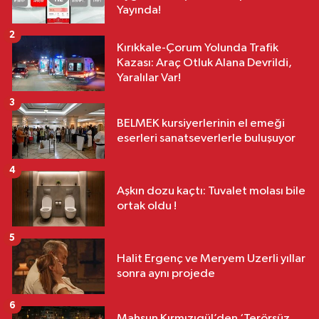
Yayında!
2
Kırıkkale-Çorum Yolunda Trafik
Kazası: Araç Otluk Alana Devrildi,
Yaralılar Var!
3
BELMEK kursiyerlerinin el emeği
eserleri sanatseverlerle buluşuyor
4
Aşkın dozu kaçtı: Tuvalet molası bile
ortak oldu !
5
Halit Ergenç ve Meryem Uzerli yıllar
sonra aynı projede
6
Mahsun Kırmızıgül’den ‘Terörsüz