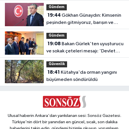
Gündem
19:44
Gökhan Günaydın: Kimsenin
peşinden gitmiyoruz, barışın ve
demokrasinin peşindeyiz
Gündem
19:08
Bakan Gürlek'ten uyuşturucu
ve sokak çeteleri mesajı: 'Devlet
buradadır'
Güvenlik
18:41
Kütahya'da orman yangını
büyümeden söndürüldü
Ulusal haberin Ankara'dan yankılanan sesi: Sonsöz Gazetesi.
Türkiye'nin dört bir yanından en güncel, sıcak, son dakika
haberlerini takip edin, gündemi bizimle okuyun, yorumlayın,