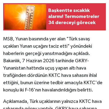
Başkentte sıcaklık
alarmı! Termometreler
34 dereceyi görecek
MSB, Yunan basınında yer alan "Türk savaş
uçakları Yunan uçağını taciz etti" yönündeki
haberlerin gerçeği yansıtmadığını açıkladı.
Bakanlık, 7 Haziran 2026 tarihinde GKRY-
Yunanistan hattında uçuş yapan altı hava
trafiğinden dördünün KKTC hava sahasını ihlal
ettiğini, bunun üzerine tedbir amacıyla KKTC'de
konuşlu iki F-16'nın havalandırıldığını belirtti.
Açıklamada, Türk uçaklarının yalnızca KKTC hava
sahasında görev yaptığı, GKRY hava sahasına