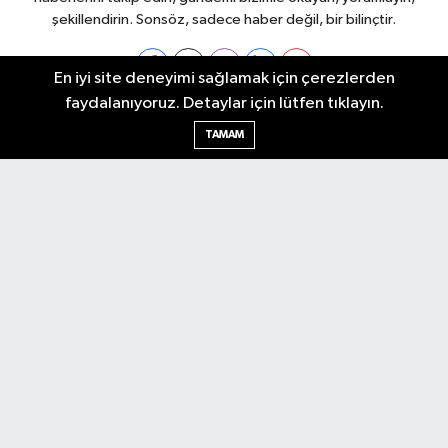
şekillendirin. Sonsöz, sadece haber değil, bir bilinçtir.
En iyi site deneyimi sağlamak için çerezlerden
faydalanıyoruz. Detaylar için lütfen tıklayın.
Ankara Nöbetçi Eczaneler
TAMAM
Ankara Hava Durumu
Ankara Namaz Vakitleri
Ankara Trafik Yoğunluk Haritası
Puan Durumu ve Fikstür
Tüm Manşetler
Son Dakika Haberleri
Haber Arşivi
Künye
Ekonomi
Gündem
Yazarlar
Spor
Politika
Magazin
Gündem
Asayiş
Sonsöz Özel