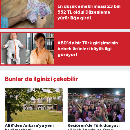
En düşük emekli maaşı 23 bin
552 TL oldu! Düzenleme
yürürlüğe girdi
ABD’de bir Türk girişimcinin
bebek ürünleri büyük ilgi
görüyor!
Bunlar da ilginizi çekebilir
ABB’den Ankara’ya yeni
Keçiören’de Türk dünyası