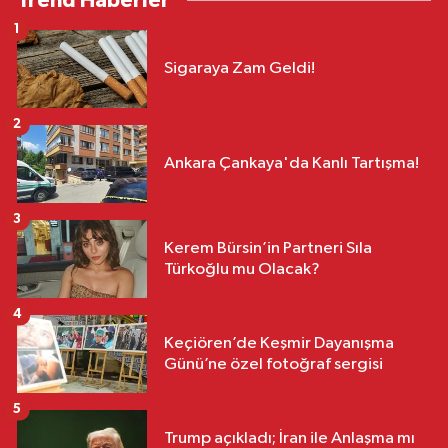
Trend Haberler
1
Sigaraya Zam Geldi!
2
Ankara Çankaya'da Kanlı Tartışma!
3
Kerem Bürsin’in Partneri Sıla
Türkoğlu mu Olacak?
4
Keçiören’de Keşmir Dayanışma
Günü’ne özel fotoğraf sergisi
5
Trump açıkladı; İran ile Anlaşma mı