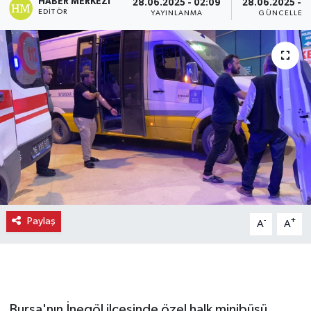
HABER MERKEZI
28.06.2025 - 02:09
28.06.2025 - 
EDITÖR
YAYINLANMA
GÜNCELLEM
Paylaş
-
+
A
A
Bursa'nın İnegöl ilçesinde özel halk minibüsü