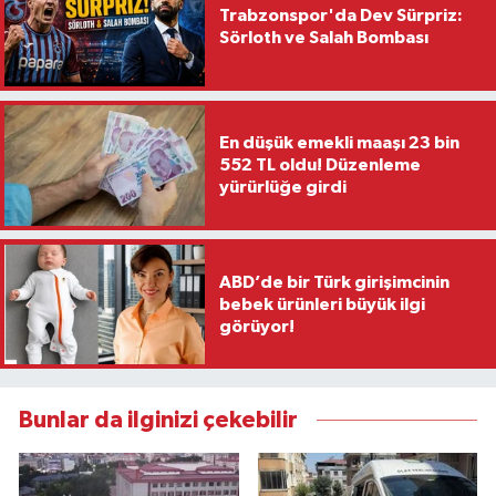
Trabzonspor'da Dev Sürpriz:
Sörloth ve Salah Bombası
En düşük emekli maaşı 23 bin
552 TL oldu! Düzenleme
yürürlüğe girdi
ABD’de bir Türk girişimcinin
bebek ürünleri büyük ilgi
görüyor!
Bunlar da ilginizi çekebilir