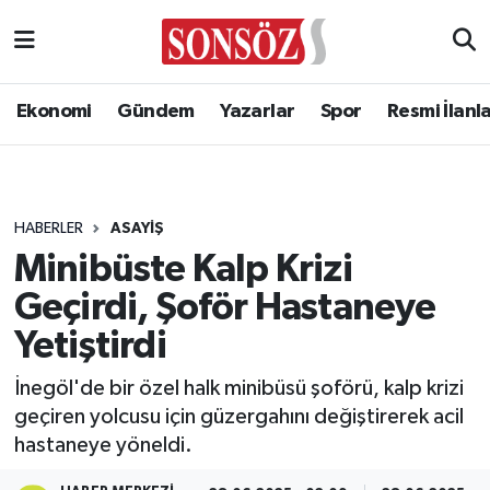
Ekonomi
Gündem
Yazarlar
Spor
Resmi İlanl
HABERLER
ASAYIŞ
Minibüste Kalp Krizi
Geçirdi, Şoför Hastaneye
Yetiştirdi
İnegöl'de bir özel halk minibüsü şoförü, kalp krizi
geçiren yolcusu için güzergahını değiştirerek acil
hastaneye yöneldi.