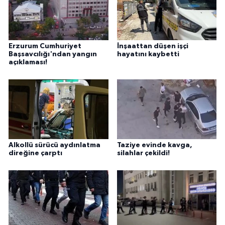
Erzurum Cumhuriyet
İnşaattan düşen işçi
Başsavcılığı'ndan yangın
hayatını kaybetti
açıklaması!
Alkollü sürücü aydınlatma
Taziye evinde kavga,
direğine çarptı
silahlar çekildi!