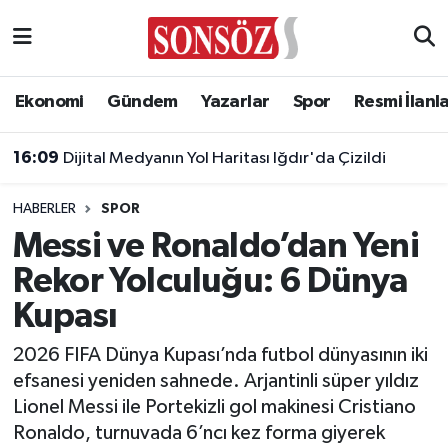
Asayiş
Ankara Nöbetçi Eczaneler
Ekonomi
Gündem
Yazarlar
Spor
Resmi İlanl
Astroloji & Burçlar
Ankara Hava Durumu
16:09
Dijital Medyanın Yol Haritası Iğdır'da Çizildi
Bilim & Teknoloji
Ankara Namaz Vakitleri
HABERLER
SPOR
Biyografi
Ankara Trafik Yoğunluk Haritası
Messi ve Ronaldo’dan Yeni
Rekor Yolculuğu: 6 Dünya
Çevre
Süper Lig Puan Durumu ve Fikstür
Kupası
Diğer
Tüm Manşetler
2026 FIFA Dünya Kupası’nda futbol dünyasının iki
efsanesi yeniden sahnede. Arjantinli süper yıldız
Dünya
Son Dakika Haberleri
Lionel Messi ile Portekizli gol makinesi Cristiano
Ronaldo, turnuvada 6’ncı kez forma giyerek
Eğitim
Haber Arşivi