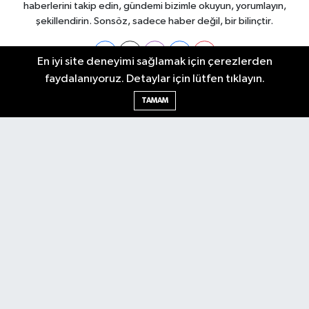
haberlerini takip edin, gündemi bizimle okuyun, yorumlayın,
şekillendirin. Sonsöz, sadece haber değil, bir bilinçtir.
En iyi site deneyimi sağlamak için çerezlerden
faydalanıyoruz. Detaylar için lütfen tıklayın.
Ankara Nöbetçi Eczaneler
TAMAM
Ankara Hava Durumu
Ankara Namaz Vakitleri
Ankara Trafik Yoğunluk Haritası
Puan Durumu ve Fikstür
Tüm Manşetler
Son Dakika Haberleri
Haber Arşivi
Künye
Ekonomi
Gündem
Yazarlar
Spor
Politika
Magazin
Gündem
Asayiş
Sonsöz Özel