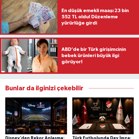
En düşük emekli maaşı 23 bin
552 TL oldu! Düzenleme
yürürlüğe girdi
ABD’de bir Türk girişimcinin
bebek ürünleri büyük ilgi
görüyor!
Bunlar da ilginizi çekebilir
Disney’den Rekor Anlaşma:
Türk Futbolunda Dev İmza: