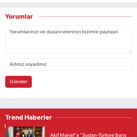
Yorumlar
Gönder
Trend Haberler
1
Akif Manaf’a “Sudan-Türkiye Barış