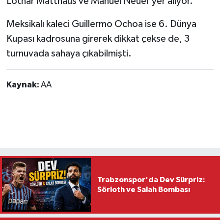
Lothar Matthäus ve Manuel Neuer yer alıyor.
Meksikalı kaleci Guillermo Ochoa ise 6. Dünya
Kupası kadrosuna girerek dikkat çekse de, 3
turnuvada sahaya çıkabilmişti.
Kaynak:
AA
Trabzonspor'da Dev Sürpriz:
Sörloth ve Salah Bombası