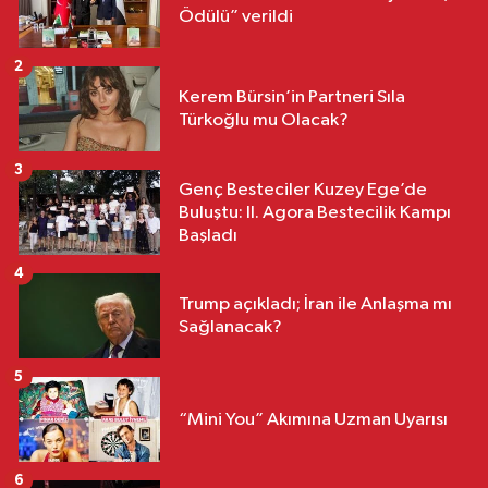
Ödülü” verildi
2
Kerem Bürsin’in Partneri Sıla
Türkoğlu mu Olacak?
3
Genç Besteciler Kuzey Ege’de
Buluştu: II. Agora Bestecilik Kampı
Başladı
4
Trump açıkladı; İran ile Anlaşma mı
Sağlanacak?
5
“Mini You” Akımına Uzman Uyarısı
6