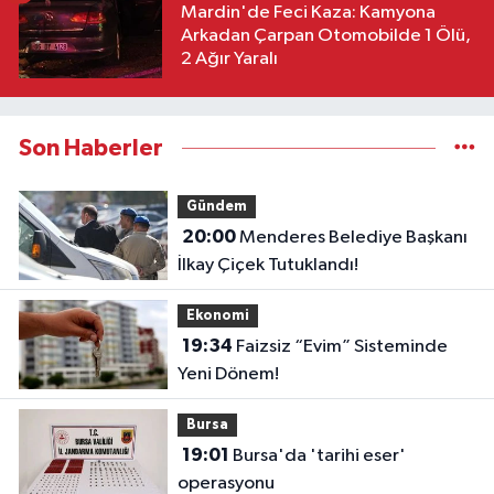
Mardin'de Feci Kaza: Kamyona
Arkadan Çarpan Otomobilde 1 Ölü,
2 Ağır Yaralı
Son Haberler
Gündem
20:00
Menderes Belediye Başkanı
İlkay Çiçek Tutuklandı!
Ekonomi
19:34
Faizsiz “Evim” Sisteminde
Yeni Dönem!
Bursa
19:01
Bursa'da 'tarihi eser'
operasyonu