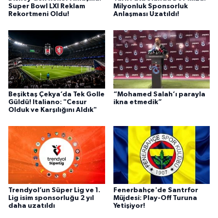
Super Bowl LXI Reklam
Milyonluk Sponsorluk
Rekortmeni Oldu!
Anlaşması Uzatıldı!
Beşiktaş Çekya’da Tek Golle
“Mohamed Salah’ı parayla
Güldü! Italiano: "Cesur
ikna etmedik”
Olduk ve Karşılığını Aldık"
Trendyol’un Süper Lig ve 1.
Fenerbahçe'de Santrfor
Lig isim sponsorluğu 2 yıl
Müjdesi: Play-Off Turuna
daha uzatıldı
Yetişiyor!