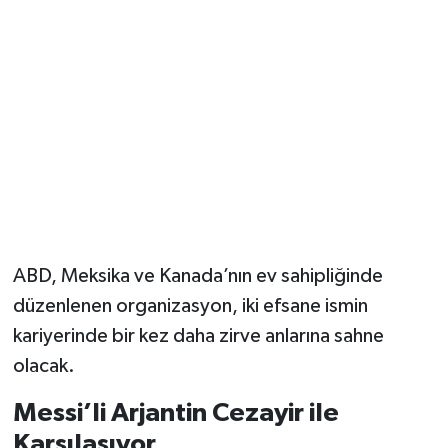
Magazin
Resmi İlanlar
Sağlık
Seri İlan
Siyaset
ABD, Meksika ve Kanada’nın ev sahipliğinde
Sokak Hayvanlarını Sahiplendirme
düzenlenen organizasyon, iki efsane ismin
kariyerinde bir kez daha zirve anlarına sahne
Sonsöz Özel
olacak.
Spor
Messi’li Arjantin Cezayir ile
Karşılaşıyor