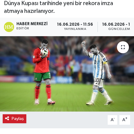
Dünya Kupası tarihinde yeni bir rekora imza
atmaya hazırlanıyor.
Ekonomi
HABER MERKEZI
16.06.2026 - 11:56
16.06.2026 - 11
Eleman
EDITÖR
YAYINLANMA
GÜNCELLEME
Emlak
Gündem
Gurme
Haber
İlçe Haberleri
Keşfet
Paylaş
-
+
A
A
Kültür & Sanat