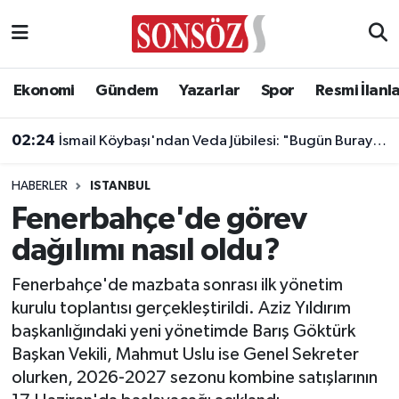
Asayiş
Ankara Nöbetçi Eczaneler
Ekonomi
Gündem
Yazarlar
Spor
Resmi İlanl
Astroloji & Burçlar
Ankara Hava Durumu
02:24
İsmail Köybaşı'ndan Veda Jübilesi: "Bugün Buraya Kalbimi Gömdüm"
Bilim & Teknoloji
Ankara Namaz Vakitleri
HABERLER
ISTANBUL
Biyografi
Ankara Trafik Yoğunluk Haritası
Fenerbahçe'de görev
dağılımı nasıl oldu?
Çevre
Süper Lig Puan Durumu ve Fikstür
Fenerbahçe'de mazbata sonrası ilk yönetim
Diğer
Tüm Manşetler
kurulu toplantısı gerçekleştirildi. Aziz Yıldırım
başkanlığındaki yeni yönetimde Barış Göktürk
Dünya
Son Dakika Haberleri
Başkan Vekili, Mahmut Uslu ise Genel Sekreter
olurken, 2026-2027 sezonu kombine satışlarının
Eğitim
Haber Arşivi