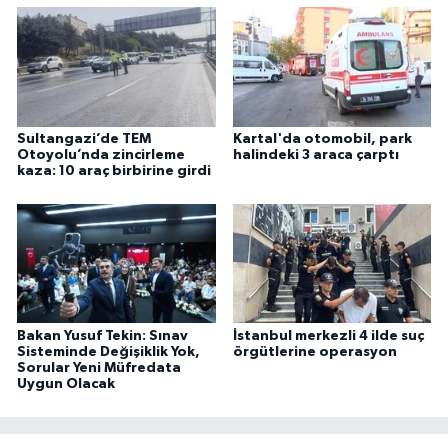
Sultangazi’de TEM
Kartal'da otomobil, park
Otoyolu’nda zincirleme
halindeki 3 araca çarptı
kaza: 10 araç birbirine girdi
Bakan Yusuf Tekin: Sınav
İstanbul merkezli 4 ilde suç
Sisteminde Değişiklik Yok,
örgütlerine operasyon
Sorular Yeni Müfredata
Uygun Olacak