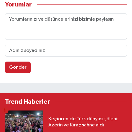
Yorumlar
Gönder
Trend Haberler
1
Keçiören’de Türk dünyası şöleni:
Azerin ve Kıraç sahne aldı