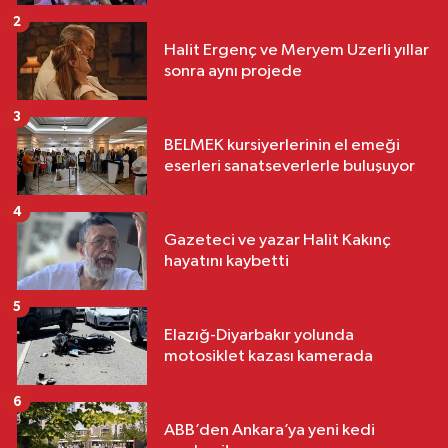
2
Halit Ergenç ve Meryem Uzerli yıllar
sonra aynı projede
3
BELMEK kursiyerlerinin el emeği
eserleri sanatseverlerle buluşuyor
4
Gazeteci ve yazar Halit Kakınç
hayatını kaybetti
5
Elazığ-Diyarbakır yolunda
motosiklet kazası kamerada
6
ABB’den Ankara’ya yeni kedi