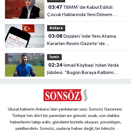
03:47
TBMM'de Kabul Edildi:
Çocuk Haklarında Yeni Dönem
Başlıyor!
Ankara
03:08
Dışişleri'nde Yeni Atama
Kararları Resmi Gazete'de
Yayımlandı
İzmir
02:24
İsmail Köybaşı'ndan Veda
Jübilesi: "Bugün Buraya Kalbimi
Gömdüm"
Ulusal haberin Ankara'dan yankılanan sesi: Sonsöz Gazetesi.
Türkiye'nin dört bir yanından en güncel, sıcak, son dakika
haberlerini takip edin, gündemi bizimle okuyun, yorumlayın,
şekillendirin. Sonsöz, sadece haber değil, bir bilinçtir.