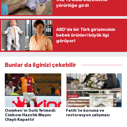
yürürlüğe girdi
ABD’de bir Türk girişimcinin
bebek ürünleri büyük ilgi
görüyor!
Bunlar da ilginizi çekebilir
Osimhen’in Golü Yetmedi:
Fatih'te koruma ve
Cimbom Hazırlık Maçını
restorasyon çalışması
Olaylı Kapattı!