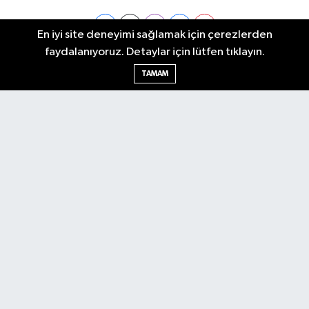
En iyi site deneyimi sağlamak için çerezlerden
faydalanıyoruz. Detaylar için lütfen tıklayın.
Ankara Nöbetçi Eczaneler
TAMAM
Ankara Hava Durumu
Ankara Namaz Vakitleri
Ankara Trafik Yoğunluk Haritası
Puan Durumu ve Fikstür
Tüm Manşetler
Son Dakika Haberleri
Haber Arşivi
Künye
Ekonomi
Gündem
Yazarlar
Spor
Politika
Magazin
Gündem
Asayiş
Sonsöz Özel