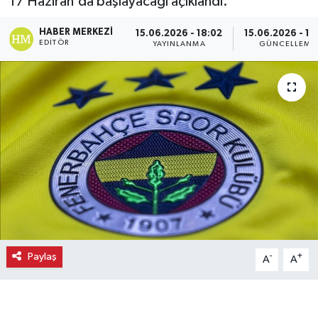
17 Haziran'da başlayacağı açıklandı.
Ekonomi
HABER MERKEZI
15.06.2026 - 18:02
15.06.2026 - 18
EDITÖR
YAYINLANMA
GÜNCELLEME
Eleman
Emlak
Gündem
Gurme
Haber
İlçe Haberleri
Paylaş
-
+
A
A
Keşfet
Kültür & Sanat