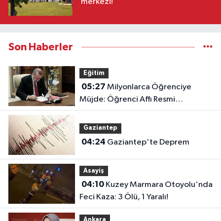
merkezi!
Son Haberler
Eğitim
05:27
Milyonlarca Öğrenciye
Müjde: Öğrenci Affı Resmi
Gazete'de Yayımlandı!
Gaziantep
04:24
Gaziantep'te Deprem
Asayiş
04:10
Kuzey Marmara Otoyolu'nda
Feci Kaza: 3 Ölü, 1 Yaralı!
Ankara