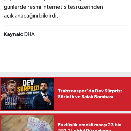
günlerde resmi internet sitesi üzerinden
açıklanacağını bildirdi.
Kaynak:
DHA
Trabzonspor'da Dev Sürpriz:
Sörloth ve Salah Bombası
En düşük emekli maaşı 23 bin
552 TL oldu! Düzenleme