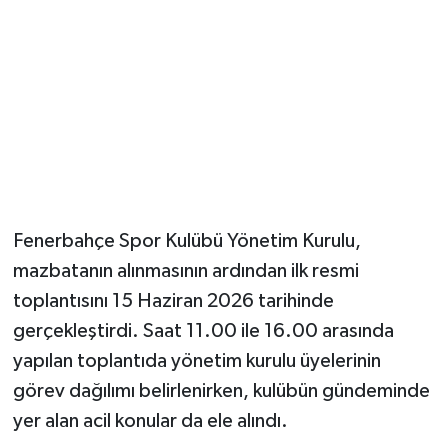
Magazin
Resmi İlanlar
Sağlık
Seri İlan
Fenerbahçe Spor Kulübü Yönetim Kurulu,
Siyaset
mazbatanın alınmasının ardından ilk resmi
toplantısını 15 Haziran 2026 tarihinde
Sokak Hayvanlarını Sahiplendirme
gerçekleştirdi. Saat 11.00 ile 16.00 arasında
Sonsöz Özel
yapılan toplantıda yönetim kurulu üyelerinin
görev dağılımı belirlenirken, kulübün gündeminde
Spor
yer alan acil konular da ele alındı.