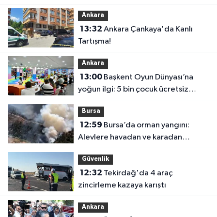
müdahale
Ankara
13:32
Ankara Çankaya'da Kanlı
Tartışma!
Ankara
13:00
Başkent Oyun Dünyası’na
yoğun ilgi: 5 bin çocuk ücretsiz
yararlandı
Bursa
12:59
Bursa’da orman yangını:
Alevlere havadan ve karadan
müdahale
Güvenlik
12:32
Tekirdağ'da 4 araç
zincirleme kazaya karıştı
Ankara