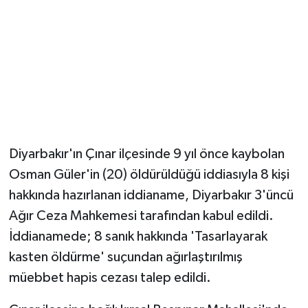
Magazin
Resmi İlanlar
Sağlık
Seri İlan
Diyarbakır'ın Çınar ilçesinde 9 yıl önce kaybolan
Siyaset
Osman Güler'in (20) öldürüldüğü iddiasıyla 8 kişi
hakkında hazırlanan iddianame, Diyarbakır 3'üncü
Sokak Hayvanlarını Sahiplendirme
Ağır Ceza Mahkemesi tarafından kabul edildi.
İddianamede; 8 sanık hakkında 'Tasarlayarak
Sonsöz Özel
kasten öldürme' suçundan ağırlaştırılmış
müebbet hapis cezası talep edildi.
Spor