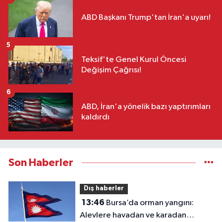
ABD Başkanı Trump'tan İran'a uyarı!
5
Teksif'te Genel Kurul Öncesi
Değişim Çağrısı!
6
ABD, İran'a yönelik bazı yaptırımları
kaldırdı
Son Haberler
Dış haberler
13:46
Bursa’da orman yangını:
Alevlere havadan ve karadan