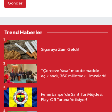
Gönder
Trend Haberler
1
Sigaraya Zam Geldi!
2
"Çerçeve Yasa” madde madde
açıklandı, 360 milletvekili imzaladı!
3
Fenerbahçe'de Santrfor Müjdesi:
Play-Off Turuna Yetişiyor!
4