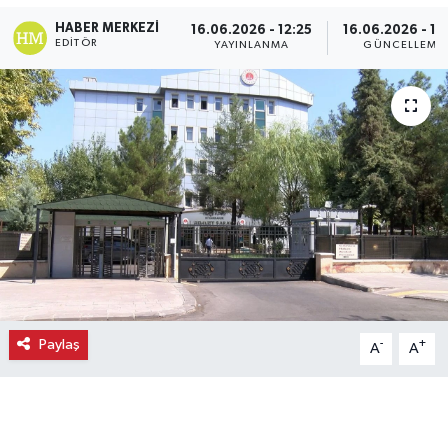
HABER MERKEZI
16.06.2026 - 12:25
16.06.2026 - 12
Ekonomi
EDITÖR
YAYINLANMA
GÜNCELLEME
Eleman
Emlak
Gündem
Gurme
Haber
İlçe Haberleri
Paylaş
-
+
A
A
Keşfet
Kültür & Sanat