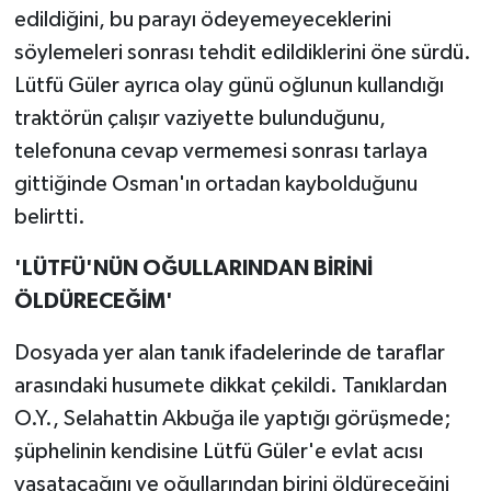
edildiğini, bu parayı ödeyemeyeceklerini
söylemeleri sonrası tehdit edildiklerini öne sürdü.
Lütfü Güler ayrıca olay günü oğlunun kullandığı
traktörün çalışır vaziyette bulunduğunu,
telefonuna cevap vermemesi sonrası tarlaya
gittiğinde Osman'ın ortadan kaybolduğunu
belirtti.
'LÜTFÜ'NÜN OĞULLARINDAN BİRİNİ
ÖLDÜRECEĞİM'
Dosyada yer alan tanık ifadelerinde de taraflar
arasındaki husumete dikkat çekildi. Tanıklardan
O.Y., Selahattin Akbuğa ile yaptığı görüşmede;
şüphelinin kendisine Lütfü Güler'e evlat acısı
yaşatacağını ve oğullarından birini öldüreceğini