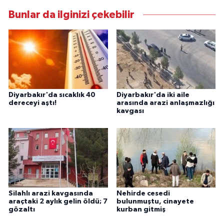
Bunlar da ilginizi çekebilir
Diyarbakır'da sıcaklık 40
Diyarbakır'da iki aile
dereceyi aştı!
arasında arazi anlaşmazlığı
kavgası
Silahlı arazi kavgasında
Nehirde cesedi
araçtaki 2 aylık gelin öldü; 7
bulunmuştu, cinayete
gözaltı
kurban gitmiş