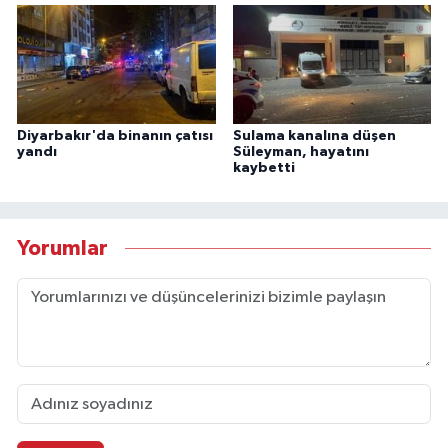
Diyarbakır'da binanın çatısı
Sulama kanalına düşen
yandı
Süleyman, hayatını
kaybetti
Yorumlar