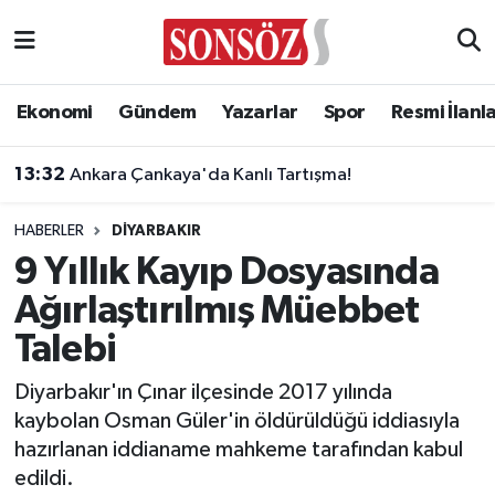
Asayiş
Ankara Nöbetçi Eczaneler
Ekonomi
Gündem
Yazarlar
Spor
Resmi İlanl
Astroloji & Burçlar
Ankara Hava Durumu
13:00
Başkent Oyun Dünyası’na yoğun ilgi: 5 bin çocuk ücretsiz yararlandı
Bilim & Teknoloji
Ankara Namaz Vakitleri
HABERLER
DIYARBAKIR
Biyografi
Ankara Trafik Yoğunluk Haritası
9 Yıllık Kayıp Dosyasında
Ağırlaştırılmış Müebbet
Çevre
Süper Lig Puan Durumu ve Fikstür
Talebi
Diğer
Tüm Manşetler
Diyarbakır'ın Çınar ilçesinde 2017 yılında
kaybolan Osman Güler'in öldürüldüğü iddiasıyla
Dünya
Son Dakika Haberleri
hazırlanan iddianame mahkeme tarafından kabul
edildi.
Eğitim
Haber Arşivi