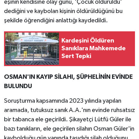
eşinin kendisine olay günü, 'Çocuk öldürüldü'
dediğini ve kaybolan kişinin öldürüldüğünü bu
şekilde öğrendiğini anlattığı kaydedildi.
Kardeşini Öldüren
Sanıklara Mahkemede
Sert Tepki
OSMAN'IN KAYIP SİLAHI, ŞÜPHELİNİN EVİNDE
BULUNDU
Soruşturma kapsamında 2023 yılında yapılan
aramada, tutuksuz sanık A.A.'nın evinde ruhsatsız
bir tabanca ele geçirildi. Şikayetçi Lütfü Güler ile
bazı tanıkların, ele geçirilen silahın Osman Güler'in
kaybolduğu gün yanında taşıdığı silah olduğunu