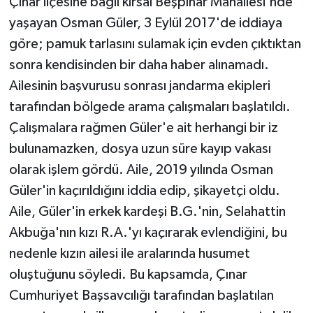
Çınar ilçesine bağlı kırsal Beşpınar Mahallesi'nde
Vasıta
yaşayan Osman Güler, 3 Eylül 2017'de iddiaya
Yaşam
göre; pamuk tarlasını sulamak için evden çıktıktan
sonra kendisinden bir daha haber alınamadı.
Ailesinin başvurusu sonrası jandarma ekipleri
tarafından bölgede arama çalışmaları başlatıldı.
Çalışmalara rağmen Güler'e ait herhangi bir iz
bulunamazken, dosya uzun süre kayıp vakası
olarak işlem gördü. Aile, 2019 yılında Osman
Güler'in kaçırıldığını iddia edip, şikayetçi oldu.
Aile, Güler'in erkek kardeşi B.G.'nin, Selahattin
Akbuğa'nın kızı R.A.'yı kaçırarak evlendiğini, bu
nedenle kızın ailesi ile aralarında husumet
oluştuğunu söyledi. Bu kapsamda, Çınar
Cumhuriyet Başsavcılığı tarafından başlatılan