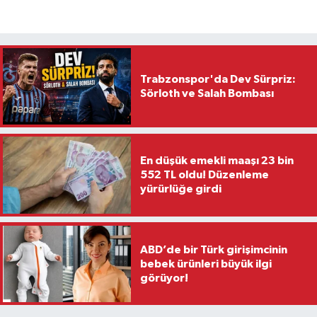
Trabzonspor'da Dev Sürpriz:
Sörloth ve Salah Bombası
En düşük emekli maaşı 23 bin
552 TL oldu! Düzenleme
yürürlüğe girdi
ABD’de bir Türk girişimcinin
bebek ürünleri büyük ilgi
görüyor!