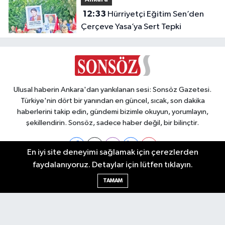
12:33
Hürriyetçi Eğitim Sen’den
Çerçeve Yasa’ya Sert Tepki
Ulusal haberin Ankara'dan yankılanan sesi: Sonsöz Gazetesi.
Türkiye'nin dört bir yanından en güncel, sıcak, son dakika
haberlerini takip edin, gündemi bizimle okuyun, yorumlayın,
şekillendirin. Sonsöz, sadece haber değil, bir bilinçtir.
En iyi site deneyimi sağlamak için çerezlerden
faydalanıyoruz. Detaylar için lütfen tıklayın.
Ankara Nöbetçi Eczaneler
TAMAM
Ankara Hava Durumu
Ankara Namaz Vakitleri
Ankara Trafik Yoğunluk Haritası
Puan Durumu ve Fikstür