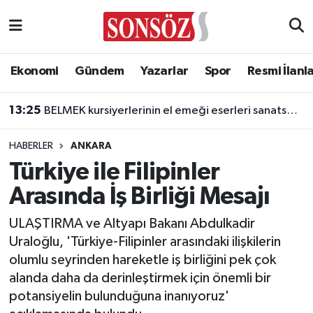
Asayiş
Ankara Nöbetçi Eczaneler
Ekonomi
Gündem
Yazarlar
Spor
Resmi İlanl
Astroloji & Burçlar
Ankara Hava Durumu
13:25
BELMEK kursiyerlerinin el emeği eserleri sanatseverlerle buluşuyor
Bilim & Teknoloji
Ankara Namaz Vakitleri
HABERLER
ANKARA
Biyografi
Ankara Trafik Yoğunluk Haritası
Türkiye ile Filipinler
Arasında İş Birliği Mesajı
Çevre
Süper Lig Puan Durumu ve Fikstür
ULAŞTIRMA ve Altyapı Bakanı Abdulkadir
Diğer
Tüm Manşetler
Uraloğlu, 'Türkiye-Filipinler arasındaki ilişkilerin
olumlu seyrinden hareketle iş birliğini pek çok
Dünya
Son Dakika Haberleri
alanda daha da derinleştirmek için önemli bir
potansiyelin bulunduğuna inanıyoruz'
Eğitim
Haber Arşivi