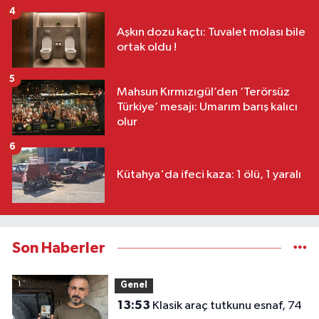
4
Aşkın dozu kaçtı: Tuvalet molası bile
ortak oldu !
5
Mahsun Kırmızıgül’den ‘Terörsüz
Türkiye’ mesajı: Umarım barış kalıcı
olur
6
Kütahya'da ifeci kaza: 1 ölü, 1 yaralı
Son Haberler
Genel
13:53
Klasik araç tutkunu esnaf, 74