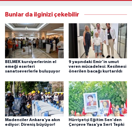
Bunlar da ilginizi çekebilir
BELMEK kursiyerlerinin el
9 yaşındaki Emir’in umut
emeği eserleri
veren mücadelesi: Kesilmesi
sanatseverlerle buluşuyor
önerilen bacağı kurtarıldı
Madenciler Ankara’ya akın
Hürriyetçi Eğitim Sen’den
ediyor: Direniş büyüyor!
Çerçeve Yasa’ya Sert Tepki