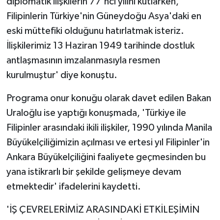
diplomatik ilişkilerin 77'nci yılını kutlarken,
Vasıta
Filipinlerin Türkiye'nin Güneydoğu Asya'daki en
Yaşam
eski müttefiki olduğunu hatırlatmak isteriz.
İlişkilerimiz 13 Haziran 1949 tarihinde dostluk
antlaşmasının imzalanmasıyla resmen
kurulmuştur' diye konuştu.
Programa onur konuğu olarak davet edilen Bakan
Uraloğlu ise yaptığı konuşmada, 'Türkiye ile
Filipinler arasındaki ikili ilişkiler, 1990 yılında Manila
Büyükelçiliğimizin açılması ve ertesi yıl Filipinler'in
Ankara Büyükelçiliğini faaliyete geçmesinden bu
yana istikrarlı bir şekilde gelişmeye devam
etmektedir' ifadelerini kaydetti.
'İŞ ÇEVRELERİMİZ ARASINDAKİ ETKİLEŞİMİN