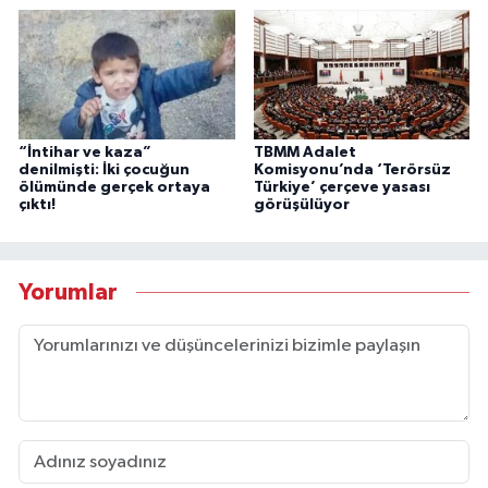
“İntihar ve kaza”
TBMM Adalet
denilmişti: İki çocuğun
Komisyonu’nda ‘Terörsüz
ölümünde gerçek ortaya
Türkiye’ çerçeve yasası
çıktı!
görüşülüyor
Yorumlar