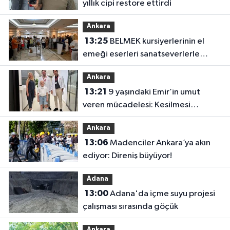
yıllık cipi restore ettirdi
Ankara
13:25
BELMEK kursiyerlerinin el
emeği eserleri sanatseverlerle
buluşuyor
Ankara
13:21
9 yaşındaki Emir’in umut
veren mücadelesi: Kesilmesi
önerilen bacağı kurtarıldı
Ankara
13:06
Madenciler Ankara’ya akın
ediyor: Direniş büyüyor!
Adana
13:00
Adana'da içme suyu projesi
çalışması sırasında göçük
Ankara