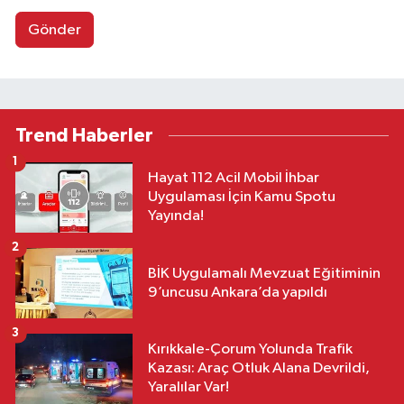
Gönder
Trend Haberler
1
Hayat 112 Acil Mobil İhbar
Uygulaması İçin Kamu Spotu
Yayında!
2
BİK Uygulamalı Mevzuat Eğitiminin
9’uncusu Ankara’da yapıldı
3
Kırıkkale-Çorum Yolunda Trafik
Kazası: Araç Otluk Alana Devrildi,
Yaralılar Var!