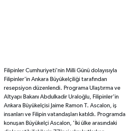
Magazin
Resmi İlanlar
Sağlık
Seri İlan
Filipinler Cumhuriyeti'nin Milli Günü dolayısıyla
Siyaset
Filipinler'in Ankara Büyükelçiliği tarafından
resepsiyon düzenlendi. Programa Ulaştırma ve
Sokak Hayvanlarını Sahiplendirme
Altyapı Bakanı Abdulkadir Uraloğlu, Filipinler'in
Sonsöz Özel
Ankara Büyükelçisi Jaime Ramon T. Ascalon, iş
insanları ve Filipin vatandaşları katıldı. Programda
Spor
konuşan Büyükelçi Ascalon, 'İki ülke arasındaki