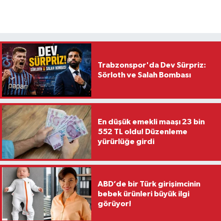
Trabzonspor'da Dev Sürpriz:
Sörloth ve Salah Bombası
En düşük emekli maaşı 23 bin
552 TL oldu! Düzenleme
yürürlüğe girdi
ABD’de bir Türk girişimcinin
bebek ürünleri büyük ilgi
görüyor!