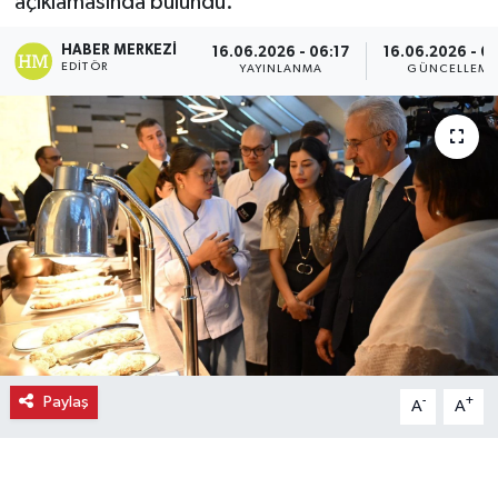
açıklamasında bulundu.
Ekonomi
HABER MERKEZI
16.06.2026 - 06:17
16.06.2026 - 06
EDITÖR
YAYINLANMA
GÜNCELLEME
Eleman
Emlak
Gündem
Gurme
Haber
İlçe Haberleri
Paylaş
-
+
A
A
Keşfet
Kültür & Sanat