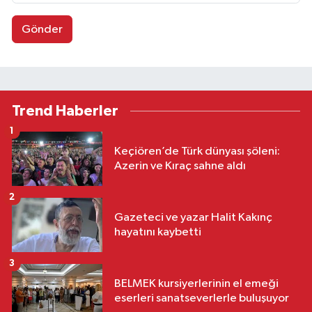
Gönder
Trend Haberler
1
Keçiören’de Türk dünyası şöleni:
Azerin ve Kıraç sahne aldı
2
Gazeteci ve yazar Halit Kakınç
hayatını kaybetti
3
BELMEK kursiyerlerinin el emeği
eserleri sanatseverlerle buluşuyor