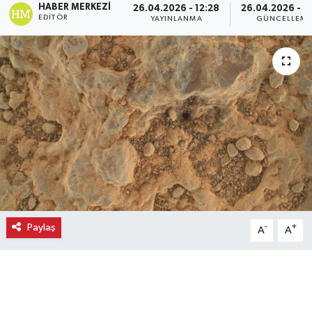
HABER MERKEZI
26.04.2026 - 12:28
26.04.2026 - 1
EDITÖR
YAYINLANMA
GÜNCELLEM
Ekonomi
Eleman
Emlak
Gündem
Gurme
Haber
Paylaş
-
+
A
A
İlçe Haberleri
Keşfet
Kültür & Sanat