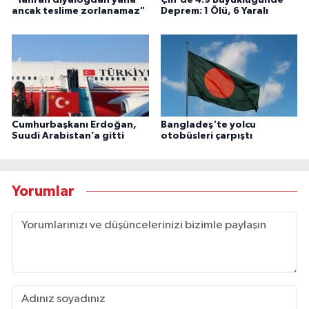
"Tahran diyalogdan yana
Çin'de 4.9 Büyüklüğünde
ancak teslime zorlanamaz"
Deprem: 1 Ölü, 6 Yaralı
Cumhurbaşkanı Erdoğan,
Bangladeş'te yolcu
Suudi Arabistan’a gitti
otobüsleri çarpıştı
Yorumlar