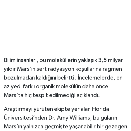
Magazin
Resmi İlanlar
Sağlık
Seri İlan
Bilim insanları, bu moleküllerin yaklaşık 3,5 milyar
yıldır Mars’ın sert radyasyon koşullarına rağmen
Siyaset
bozulmadan kaldığını belirtti. İncelemelerde, en
az yedi farklı organik molekülün daha önce
Sokak Hayvanlarını Sahiplendirme
Mars’ta hiç tespit edilmediği açıklandı.
Sonsöz Özel
Araştırmayı yürüten ekipte yer alan Florida
Üniversitesi’nden Dr. Amy Williams, bulguların
Spor
Mars’ın yalnızca geçmişte yaşanabilir bir gezegen