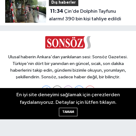
Dış haberler
11:34
Çin’de Dolphin Tayfunu
alarmı! 390 bin kişi tahliye edildi
Ulusal haberin Ankara'dan yankılanan sesi: Sonsöz Gazetesi.
Türkiye'nin dört bir yanından en güncel, sıcak, son dakika
haberlerini takip edin, gündemi bizimle okuyun, yorumlayın,
şekillendirin. Sonsöz, sadece haber değil, bir bilinçtir.
En iyi site deneyimi sağlamak için çerezlerden
faydalanıyoruz. Detaylar için lütfen tıklayın.
Ankara Nöbetçi Eczaneler
TAMAM
Ankara Hava Durumu
Ankara Namaz Vakitleri
Ankara Trafik Yoğunluk Haritası
Puan Durumu ve Fikstür