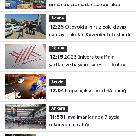
ormana sıçramadan söndürüldü
Adana
12:25
Otoyolda ‘hırsız çok’ deyip
çantayı çaldılar! Kuzenler tutuklandı
Eğitim
12:15
2026 üniversite affının
şartları ve başvuru süresi belli oldu
Artvin
12:04
Hopa açıklarında İHA paniği!
Ankara
11:53
Havalimanlarında 7 ayda
rekor yolcu trafiği!