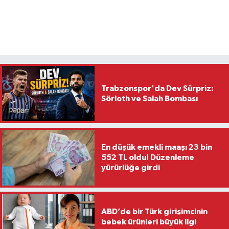
Trabzonspor'da Dev Sürpriz:
Sörloth ve Salah Bombası
En düşük emekli maaşı 23 bin
552 TL oldu! Düzenleme
yürürlüğe girdi
ABD’de bir Türk girişimcinin
bebek ürünleri büyük ilgi