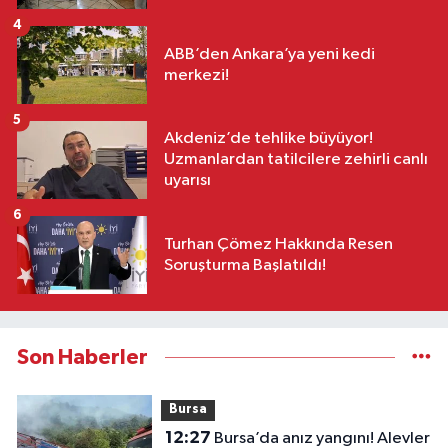
4
ABB’den Ankara’ya yeni kedi
merkezi!
5
Akdeniz’de tehlike büyüyor!
Uzmanlardan tatilcilere zehirli canlı
uyarısı
6
Turhan Çömez Hakkında Resen
Soruşturma Başlatıldı!
Son Haberler
Bursa
12:27
Bursa’da anız yangını! Alevler