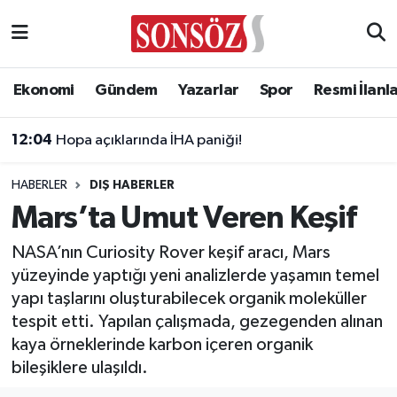
Asayiş
Ankara Nöbetçi Eczaneler
Ekonomi
Gündem
Yazarlar
Spor
Resmi İlanl
Astroloji & Burçlar
Ankara Hava Durumu
12:04
Hopa açıklarında İHA paniği!
Bilim & Teknoloji
Ankara Namaz Vakitleri
HABERLER
DIŞ HABERLER
Biyografi
Ankara Trafik Yoğunluk Haritası
Mars’ta Umut Veren Keşif
Çevre
Süper Lig Puan Durumu ve Fikstür
NASA’nın Curiosity Rover keşif aracı, Mars
yüzeyinde yaptığı yeni analizlerde yaşamın temel
Diğer
Tüm Manşetler
yapı taşlarını oluşturabilecek organik moleküller
tespit etti. Yapılan çalışmada, gezegenden alınan
Dünya
Son Dakika Haberleri
kaya örneklerinde karbon içeren organik
bileşiklere ulaşıldı.
Eğitim
Haber Arşivi