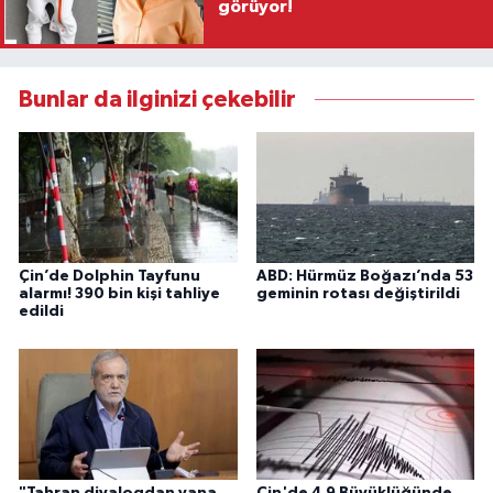
görüyor!
Bunlar da ilginizi çekebilir
Çin’de Dolphin Tayfunu
ABD: Hürmüz Boğazı’nda 53
alarmı! 390 bin kişi tahliye
geminin rotası değiştirildi
edildi