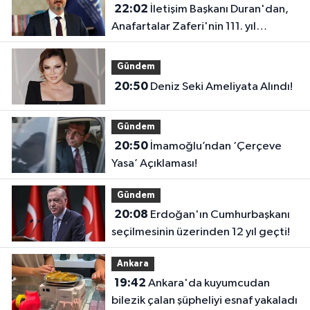
22:02
İletişim Başkanı Duran'dan,
Anafartalar Zaferi'nin 111. yıl
dönümü paylaşımı!
Gündem
20:50
Deniz Seki Ameliyata Alındı!
Gündem
20:50
İmamoğlu’ndan ‘Çerçeve
Yasa’ Açıklaması!
Gündem
20:08
Erdoğan'ın Cumhurbaşkanı
seçilmesinin üzerinden 12 yıl geçti!
Ankara
19:42
Ankara'da kuyumcudan
bilezik çalan şüpheliyi esnaf yakaladı