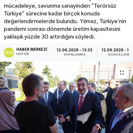
mücadeleye, savunma sanayinden "Terörsüz
Ekonomi
Türkiye" sürecine kadar birçok konuda
değerlendirmelerde bulundu. Yılmaz, Türkiye’nin
Eleman
pandemi sonrası dönemde üretim kapasitesini
yaklaşık yüzde 30 artırdığını söyledi.
Emlak
HABER MERKEZI
12.06.2026 - 13:33
12.06.2026 - 13
EDITÖR
YAYINLANMA
GÜNCELLEME
Gündem
Gurme
Haber
İlçe Haberleri
Keşfet
Kültür & Sanat