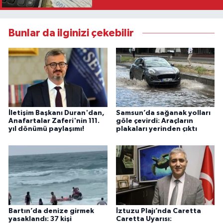
Bunlar da ilginizi çekebilir
İletişim Başkanı Duran'dan,
Samsun’da sağanak yolları
Anafartalar Zaferi'nin 111.
göle çevirdi: Araçların
yıl dönümü paylaşımı!
plakaları yerinden çıktı
Bartın’da denize girmek
İztuzu Plajı’nda Caretta
yasaklandı: 37 kişi
Caretta Uyarısı: