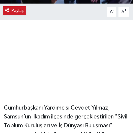
Paylaş
-
+
A
A
Magazin
Resmi İlanlar
Sağlık
Seri İlan
Siyaset
Sokak Hayvanlarını Sahiplendirme
Sonsöz Özel
Cumhurbaşkanı Yardımcısı Cevdet Yılmaz,
Samsun’un İlkadım ilçesinde gerçekleştirilen "Sivil
Spor
Toplum Kuruluşları ve İş Dünyası Buluşması"