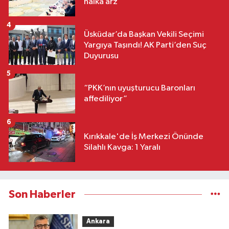
halka arz
4
Üsküdar’da Başkan Vekili Seçimi
Yargıya Taşındı! AK Parti’den Suç
Duyurusu
5
“PKK’nın uyuşturucu Baronları
affediliyor”
6
Kırıkkale'de İş Merkezi Önünde
Silahlı Kavga: 1 Yaralı
Son Haberler
Ankara