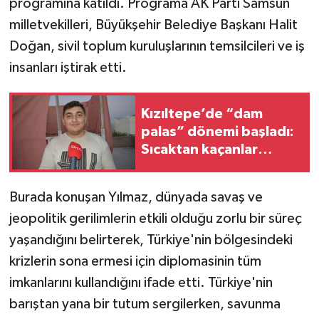
programına katıldı. Programa AK Parti Samsun
Vasıta
milletvekilleri, Büyükşehir Belediye Başkanı Halit
Yaşam
Doğan, sivil toplum kuruluşlarının temsilcileri ve iş
insanları iştirak etti.
Kızıltepe’de “dam
palas” dönemi başladı:
Sıcaktan kaçanlar
damlara çıkıyor
Burada konuşan Yılmaz, dünyada savaş ve
jeopolitik gerilimlerin etkili olduğu zorlu bir süreç
yaşandığını belirterek, Türkiye'nin bölgesindeki
krizlerin sona ermesi için diplomasinin tüm
imkanlarını kullandığını ifade etti. Türkiye'nin
barıştan yana bir tutum sergilerken, savunma