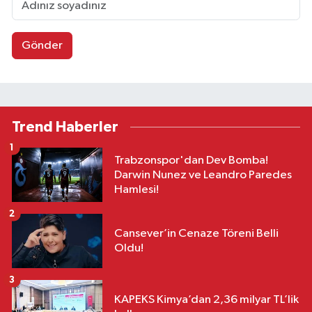
Gönder
Trend Haberler
1
Trabzonspor'dan Dev Bomba!
Darwin Nunez ve Leandro Paredes
Hamlesi!
2
Cansever’in Cenaze Töreni Belli
Oldu!
3
KAPEKS Kimya’dan 2,36 milyar TL’lik