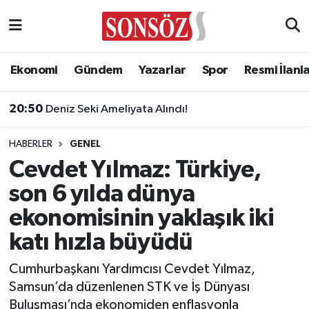
Asayiş
Ankara Nöbetçi Eczaneler
Ekonomi
Gündem
Yazarlar
Spor
Resmi İlanl
Astroloji & Burçlar
Ankara Hava Durumu
20:50
Deniz Seki Ameliyata Alındı!
Bilim & Teknoloji
Ankara Namaz Vakitleri
HABERLER
GENEL
Biyografi
Ankara Trafik Yoğunluk Haritası
Cevdet Yılmaz: Türkiye,
son 6 yılda dünya
Çevre
Süper Lig Puan Durumu ve Fikstür
ekonomisinin yaklaşık iki
Diğer
Tüm Manşetler
katı hızla büyüdü
Dünya
Son Dakika Haberleri
Cumhurbaşkanı Yardımcısı Cevdet Yılmaz,
Samsun’da düzenlenen STK ve İş Dünyası
Eğitim
Haber Arşivi
Buluşması’nda ekonomiden enflasyonla