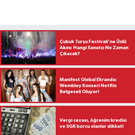
Çubuk Turşu Festivali'ne Ünlü
Akını: Hangi Sanatçı Ne Zaman
Çıkacak?
Manifest Global Ekranda:
Wembley Konseri Netflix
Belgeseli Oluyor!
Vergi cezası, öğrenim kredisi
ve SGK borcu olanlar dikkat!