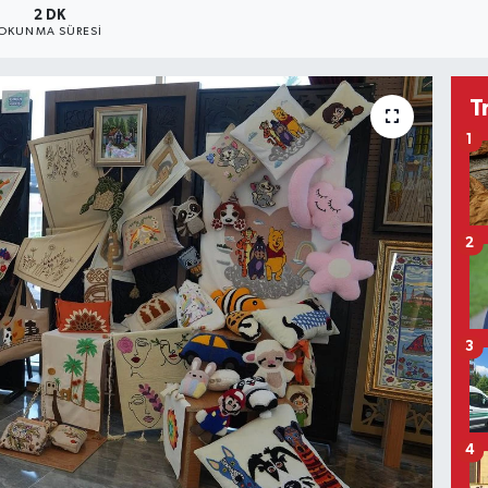
2 DK
OKUNMA SÜRESI
T
1
2
3
4