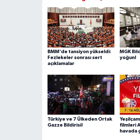
BMM’de tansiyon yükseldi:
MGK Bil
Fezlekeler sonrası sert
yoğun!
açıklamalar
Türkiye ve 7 Ülkeden Ortak
Yeşilçam
Gazze Bildirisi!
filmleri
havada 