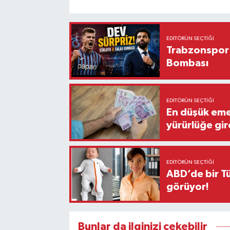
EDITÖRÜN SEÇTIĞI
Trabzonspor'
Bombası
EDITÖRÜN SEÇTIĞI
En düşük eme
yürürlüğe gir
EDITÖRÜN SEÇTIĞI
ABD’de bir Tü
görüyor!
Bunlar da ilginizi çekebilir