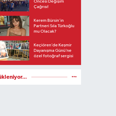
Öncesi Değişim
Çağrısı!
Kerem Bürsin’in
Partneri Sıla Türkoğlu
mu Olacak?
Keçiören’de Keşmir
Dayanışma Günü’ne
özel fotoğraf sergisi
ükleniyor...