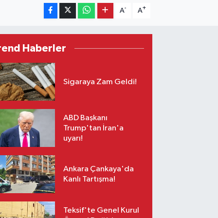
-
+
A
A
rend Haberler
Sigaraya Zam Geldi!
ABD Başkanı
Trump'tan İran'a
uyarı!
Ankara Çankaya'da
Kanlı Tartışma!
Teksif'te Genel Kurul