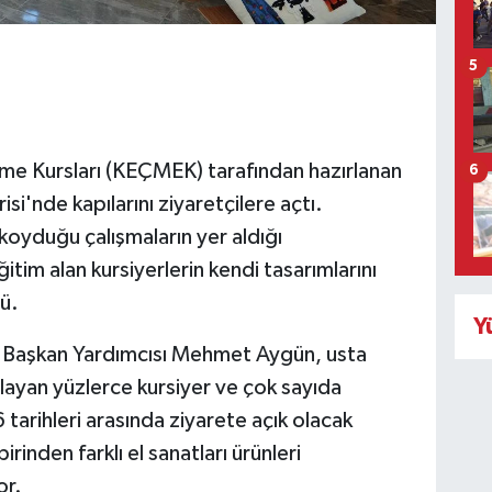
5
me Kursları (KEÇMEK) tarafından hazırlanan
6
isi'nde kapılarını ziyaretçilere açtı.
 koyduğu çalışmaların yer aldığı
tim alan kursiyerlerin kendi tasarımlarını
dü.
Y
ye Başkan Yardımcısı Mehmet Aygün, usta
layan yüzlerce kursiyer ve çok sayıda
tarihleri arasında ziyarete açık olacak
irinden farklı el sanatları ürünleri
or.