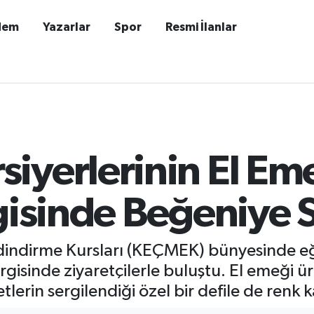
dem
Yazarlar
Spor
Resmi İlanlar
yerlerinin El Eme
rgisinde Beğeniye
dindirme Kursları (KEÇMEK) bünyesinde eği
ergisinde ziyaretçilerle buluştu. El emeği ür
tlerin sergilendiği özel bir defile de renk k