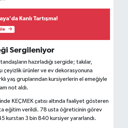
ya'da Kanlı Tartışma!
üle
ği Sergileniyor
daşların hazırladığı sergide; takılar,
ışı çeyizlik ürünler ve ev dekorasyonuna
rklı yaş gruplarından kursiyerlerin el emeğiyle
tam not aldı.
de KEÇMEK çatısı altında faaliyet gösteren
a eğitim verildi. 78 usta öğreticinin görev
5 kurstan 3 bin 840 kursiyer yararlandı.