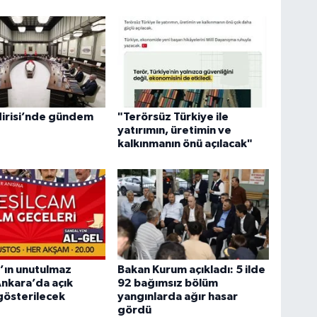
dirisi’nde gündem
"Terörsüz Türkiye ile
yatırımın, üretimin ve
kalkınmanın önü açılacak"
’ın unutulmaz
Bakan Kurum açıkladı: 5 ilde
 Ankara’da açık
92 bağımsız bölüm
gösterilecek
yangınlarda ağır hasar
gördü