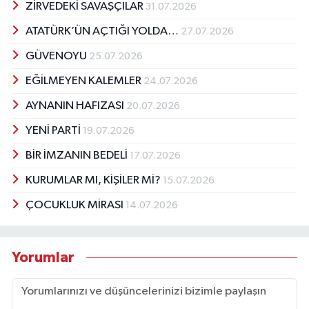
ZİRVEDEKİ SAVAŞÇILAR
31.07.2026
ATATÜRK’ÜN AÇTIĞI YOLDA…
27.07.2026
GÜVENOYU
25.07.2026
EĞİLMEYEN KALEMLER
24.07.2026
AYNANIN HAFIZASI
20.07.2026
YENİ PARTİ
19.07.2026
BİR İMZANIN BEDELİ
17.07.2026
KURUMLAR MI, KİŞİLER Mİ?
15.07.2026
ÇOCUKLUK MİRASI
14.07.2026
Yorumlar