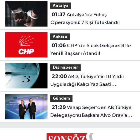
Antalya
01:37
Antalya'da Fuhuş
Operasyonu: 7 Kişi Tutuklandı!
Ankara
01:06
CHP'de Sıcak Gelişme: 8 İle
Yeni İl Başkanı Atandı!
Dış haberler
22:00
ABD, Türkiye’nin 10 Yıldır
Uyguladığı Kalıcı Yaz Saati
Modeline Geçiyor!
Gündem
21:29
Vahap Seçer’den AB Türkiye
Delegasyonu Başkanı Aivo Orav’a
nezaket ziyareti