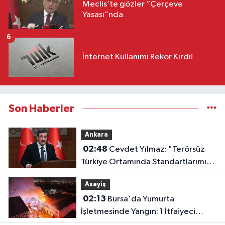
Meclis’te gözler “Çerçeve
Yasası”nda
6
İnternet Kullanımı Rekor Kırdı!
Son Haberler
Ankara
02:48
Cevdet Yılmaz: "Terörsüz
Türkiye Ortamında Standartlarımızı
Yükselteceğiz"
Asayiş
02:13
Bursa'da Yumurta
İşletmesinde Yangın: 1 İtfaiyeci
Dumandan Etkilendi