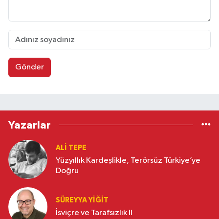
Gönder
Yazarlar
ALI TEPE
Yüzyıllık Kardeşlikle, Terörsüz Türkiye’ye
Doğru
SÜREYYA YIĞIT
İsviçre ve Tarafsızlık II