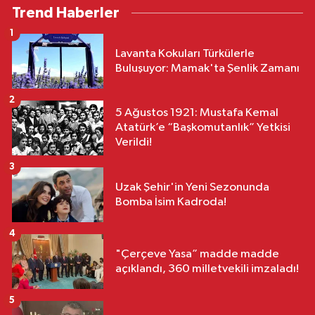
Trend Haberler
1
Lavanta Kokuları Türkülerle
Buluşuyor: Mamak'ta Şenlik Zamanı
2
5 Ağustos 1921: Mustafa Kemal
Atatürk’e “Başkomutanlık” Yetkisi
Verildi!
3
Uzak Şehir'in Yeni Sezonunda
Bomba İsim Kadroda!
4
"Çerçeve Yasa” madde madde
açıklandı, 360 milletvekili imzaladı!
5