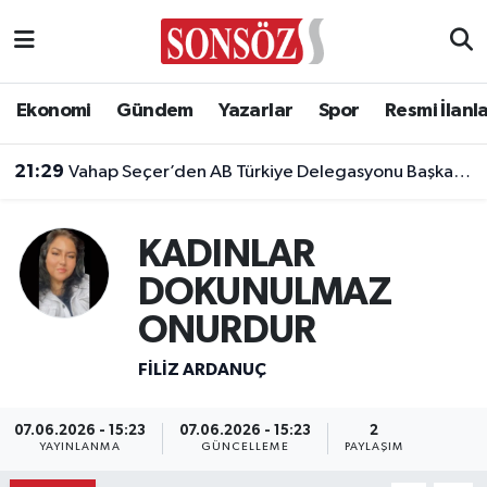
Asayiş
Ankara Nöbetçi Eczaneler
Ekonomi
Gündem
Yazarlar
Spor
Resmi İlanl
Astroloji & Burçlar
Ankara Hava Durumu
21:29
Vahap Seçer’den AB Türkiye Delegasyonu Başkanı Aivo Orav’a nezaket ziyareti
Bilim & Teknoloji
Ankara Namaz Vakitleri
20:23
Yeni Parti Manisa İl Başkanı İlksen Özalper gözaltına alındı
KADINLAR
Biyografi
Ankara Trafik Yoğunluk Haritası
DOKUNULMAZ
Çevre
Süper Lig Puan Durumu ve Fikstür
ONURDUR
Diğer
Tüm Manşetler
FILIZ ARDANUÇ
Dünya
Son Dakika Haberleri
07.06.2026 - 15:23
07.06.2026 - 15:23
2
YAYINLANMA
GÜNCELLEME
PAYLAŞIM
Eğitim
Haber Arşivi