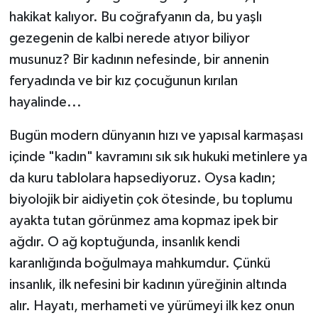
hakikat kalıyor. Bu coğrafyanın da, bu yaşlı
Magazin
gezegenin de kalbi nerede atıyor biliyor
musunuz? Bir kadının nefesinde, bir annenin
Resmi İlanlar
feryadında ve bir kız çocuğunun kırılan
hayalinde...
Sağlık
Bugün modern dünyanın hızı ve yapısal karmaşası
Seri İlan
içinde "kadın" kavramını sık sık hukuki metinlere ya
da kuru tablolara hapsediyoruz. Oysa kadın;
Siyaset
biyolojik bir aidiyetin çok ötesinde, bu toplumu
Sokak Hayvanlarını Sahiplendirme
ayakta tutan görünmez ama kopmaz ipek bir
ağdır. O ağ koptuğunda, insanlık kendi
Sonsöz Özel
karanlığında boğulmaya mahkumdur. Çünkü
insanlık, ilk nefesini bir kadının yüreğinin altında
Spor
alır. Hayatı, merhameti ve yürümeyi ilk kez onun