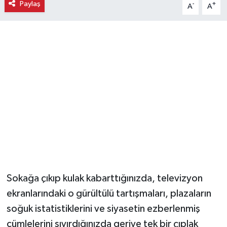
Paylaş
-
+
A
A
Ekonomi
Eleman
Emlak
Gündem
Gurme
Haber
İlçe Haberleri
Sokağa çıkıp kulak kabarttığınızda, televizyon
ekranlarındaki o gürültülü tartışmaları, plazaların
Keşfet
soğuk istatistiklerini ve siyasetin ezberlenmiş
cümlelerini sıyırdığınızda geriye tek bir çıplak
Kültür & Sanat