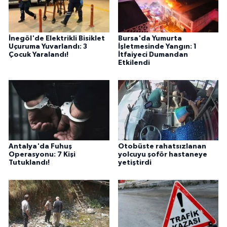
İnegöl'de Elektrikli Bisiklet
Bursa'da Yumurta
Uçuruma Yuvarlandı: 3
İşletmesinde Yangın: 1
Çocuk Yaralandı!
İtfaiyeci Dumandan
Etkilendi
Antalya'da Fuhuş
Otobüste rahatsızlanan
Operasyonu: 7 Kişi
yolcuyu şoför hastaneye
Tutuklandı!
yetiştirdi