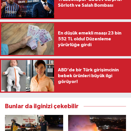
Sörloth ve Salah Bombası
En düşük emekli maaşı 23 bin
552 TL oldu! Düzenleme
yürürlüğe girdi
ABD’de bir Türk girişimcinin
bebek ürünleri büyük ilgi
görüyor!
Bunlar da ilginizi çekebilir