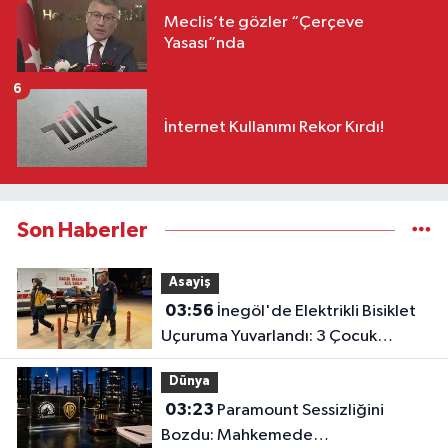
Meclis’te gözler “Çerçeve
Yasası”nda
6
İnternet Kullanımı Rekor Kırdı!
Son Haberler
Asayiş
03:56
İnegöl'de Elektrikli Bisiklet
Uçuruma Yuvarlandı: 3 Çocuk
Yaralandı!
Dünya
03:23
Paramount Sessizliğini
Bozdu: Mahkemede