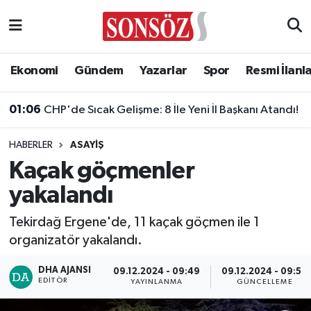
Asayiş
Ankara Nöbetçi Eczaneler
Ekonomi
Gündem
Yazarlar
Spor
Resmi İlanl
Astroloji & Burçlar
Ankara Hava Durumu
01:06
CHP'de Sıcak Gelişme: 8 İle Yeni İl Başkanı Atandı!
Bilim & Teknoloji
Ankara Namaz Vakitleri
HABERLER
ASAYIŞ
Biyografi
Ankara Trafik Yoğunluk Haritası
Kaçak göçmenler
yakalandı
Çevre
Süper Lig Puan Durumu ve Fikstür
Tekirdağ Ergene'de, 11 kaçak göçmen ile 1
Diğer
Tüm Manşetler
organizatör yakalandı.
Dünya
Son Dakika Haberleri
DHA AJANSI
09.12.2024 - 09:49
09.12.2024 - 09:50
EDITÖR
YAYINLANMA
GÜNCELLEME
Eğitim
Haber Arşivi