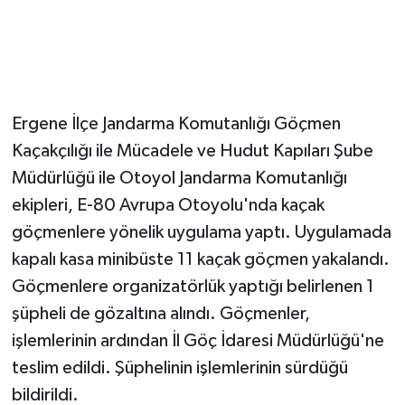
Magazin
Resmi İlanlar
Ergene İlçe Jandarma Komutanlığı Göçmen
Sağlık
Kaçakçılığı ile Mücadele ve Hudut Kapıları Şube
Müdürlüğü ile Otoyol Jandarma Komutanlığı
Seri İlan
ekipleri, E-80 Avrupa Otoyolu'nda kaçak
Siyaset
göçmenlere yönelik uygulama yaptı. Uygulamada
kapalı kasa minibüste 11 kaçak göçmen yakalandı.
Sokak Hayvanlarını Sahiplendirme
Göçmenlere organizatörlük yaptığı belirlenen 1
şüpheli de gözaltına alındı. Göçmenler,
Sonsöz Özel
işlemlerinin ardından İl Göç İdaresi Müdürlüğü'ne
Spor
teslim edildi. Şüphelinin işlemlerinin sürdüğü
bildirildi.