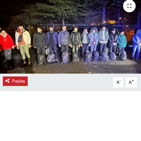
Ekonomi
Eleman
Emlak
Gündem
Gurme
Paylaş
-
+
A
A
Haber
İlçe Haberleri
Keşfet
Kültür & Sanat