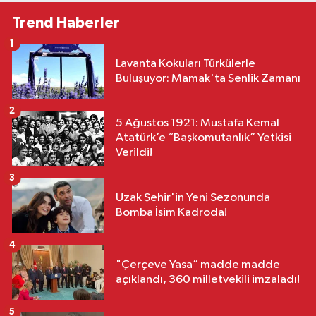
Trend Haberler
1
Lavanta Kokuları Türkülerle
Buluşuyor: Mamak'ta Şenlik Zamanı
2
5 Ağustos 1921: Mustafa Kemal
Atatürk’e “Başkomutanlık” Yetkisi
Verildi!
3
Uzak Şehir'in Yeni Sezonunda
Bomba İsim Kadroda!
4
"Çerçeve Yasa” madde madde
açıklandı, 360 milletvekili imzaladı!
5