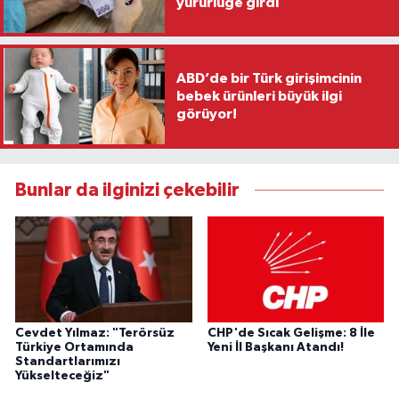
yürürlüğe girdi
ABD’de bir Türk girişimcinin
bebek ürünleri büyük ilgi
görüyor!
Bunlar da ilginizi çekebilir
Cevdet Yılmaz: "Terörsüz
CHP'de Sıcak Gelişme: 8 İle
Türkiye Ortamında
Yeni İl Başkanı Atandı!
Standartlarımızı
Yükselteceğiz"