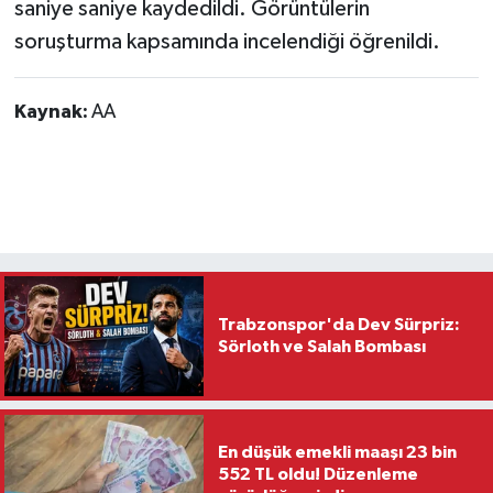
saniye saniye kaydedildi. Görüntülerin
soruşturma kapsamında incelendiği öğrenildi.
Kaynak:
AA
Trabzonspor'da Dev Sürpriz:
Sörloth ve Salah Bombası
En düşük emekli maaşı 23 bin
552 TL oldu! Düzenleme