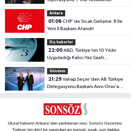
Ankara
01:06
CHP'de Sıcak Gelişme: 8 İle
Yeni İl Başkanı Atandı!
Dış haberler
22:00
ABD, Türkiye’nin 10 Yıldır
Uyguladığı Kalıcı Yaz Saati
Modeline Geçiyor!
Gündem
21:29
Vahap Seçer’den AB Türkiye
Delegasyonu Başkanı Aivo Orav’a
nezaket ziyareti
Ulusal haberin Ankara'dan yankılanan sesi: Sonsöz Gazetesi.
Türkiye'nin dört bir yanından en güncel, sıcak, son dakika