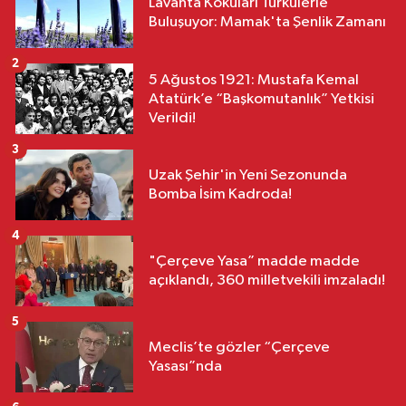
Lavanta Kokuları Türkülerle
Buluşuyor: Mamak'ta Şenlik Zamanı
2
5 Ağustos 1921: Mustafa Kemal
Atatürk’e “Başkomutanlık” Yetkisi
Verildi!
3
Uzak Şehir'in Yeni Sezonunda
Bomba İsim Kadroda!
4
"Çerçeve Yasa” madde madde
açıklandı, 360 milletvekili imzaladı!
5
Meclis’te gözler “Çerçeve
Yasası”nda