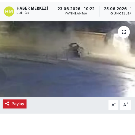
HABER MERKEZI
23.06.2026 - 10:22
25.06.2026 - 16
Ekonomi
EDITÖR
YAYINLANMA
GÜNCELLEME
Eleman
Emlak
Gündem
Gurme
Haber
İlçe Haberleri
Paylaş
-
+
A
A
Keşfet
Kültür & Sanat