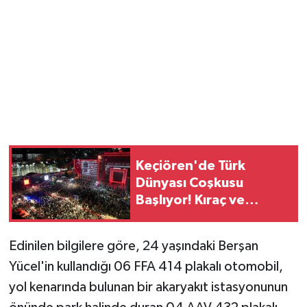
Magazin
Resmi İlanlar
Sağlık
Seri İlan
Keçiören'de Türk
Siyaset
Dünyası Coşkusu
Başlıyor! Kıraç ve
Sokak Hayvanlarını Sahiplendirme
Azerin Aynı Sahnede
Sonsöz Özel
Edinilen bilgilere göre, 24 yaşındaki Berşan
Yücel'in kullandığı 06 FFA 414 plakalı otomobil,
Spor
yol kenarında bulunan bir akaryakıt istasyonunun