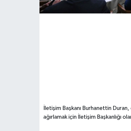
Magazin
Resmi İlanlar
Sağlık
Seri İlan
Siyaset
Sokak Hayvanlarını Sahiplendirme
Sonsöz Özel
İletişim Başkanı Burhanettin Duran, 
ağırlamak için İletişim Başkanlığı ola
Spor