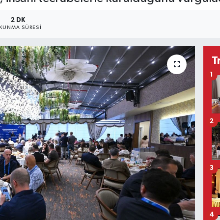
2 DK
KUNMA SÜRESI
T
1
2
3
4