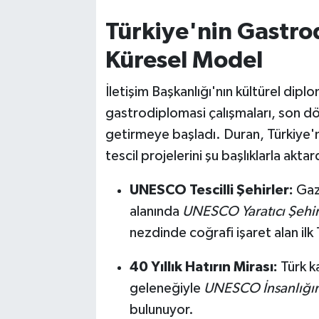
Türkiye'nin Gastro
Küresel Model
İletişim Başkanlığı'nın kültürel dipl
gastrodiplomasi çalışmaları, son d
getirmeye başladı. Duran, Türkiye'n
tescil projelerini şu başlıklarla aktar
UNESCO Tescilli Şehirler:
Gaz
alanında
UNESCO Yaratıcı Şehir
nezdinde coğrafi işaret alan il
40 Yıllık Hatırın Mirası:
Türk ka
geleneğiyle
UNESCO İnsanlığın 
bulunuyor.