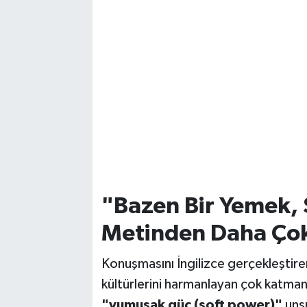
Vasıta
Yaşam
"Bazen Bir Yemek, 
Metinden Daha Çok
Konuşmasını İngilizce gerçekleştir
kültürlerini harmanlayan çok katman
"yumuşak güç (soft power)"
unsu