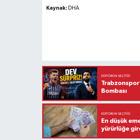
Kaynak:
DHA
EDITÖRÜN SEÇTIĞI
Trabzonspor'
Bombası
EDITÖRÜN SEÇTIĞI
En düşük eme
yürürlüğe gir