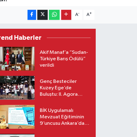
-
+
A
A
rend Haberler
Akif Manaf’a “Sudan-
Türkiye Barış Ödülü”
verildi
Genç Besteciler
Kuzey Ege’de
Buluştu: II. Agora
Bestecilik Kampı
Başladı
BİK Uygulamalı
Mevzuat Eğitiminin
9’uncusu Ankara’da
yapıldı