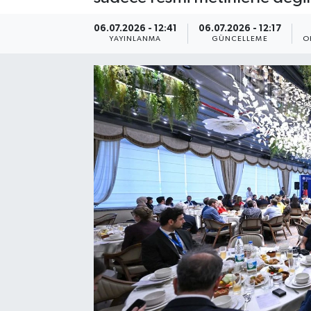
Ekonomi
06.07.2026 - 12:41
06.07.2026 - 12:17
YAYINLANMA
GÜNCELLEME
O
Eleman
Emlak
Gündem
Gurme
Haber
İlçe Haberleri
Keşfet
Kültür & Sanat