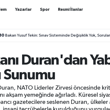
dem
Yazarlar
Spor
Resmi İlanlar
30
Bakan Yusuf Tekin: Sınav Sisteminde Değişiklik Yok, Soru
kanı Duran'dan Ya
ı Sunumu
Duran, NATO Liderler Zirvesi öncesinde kri
nı akşam yemeğinde ağırladı. Küresel siyas
bancı gazetecilere seslenen Duran, ülkeler 
, insani tecrübelerle kurulduğunu vurgula