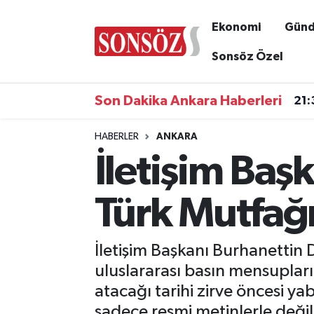
Ekonomi
Gün
Asayiş
Ankara Nöbetçi Eczaneler
Sonsöz Özel
Astroloji & Burçlar
Ankara Hava Durumu
Son Dakika Ankara Haberleri
21:
Bilim & Teknoloji
Ankara Namaz Vakitleri
HABERLER
ANKARA
İletişim Baş
Biyografi
Ankara Trafik Yoğunluk Haritası
Çevre
Süper Lig Puan Durumu ve Fikstür
Türk Mutfağ
Diğer
Tüm Manşetler
İletişim Başkanı Burhanettin 
Dünya
Son Dakika Haberleri
uluslararası basın mensupları
atacağı tarihi zirve öncesi ya
Eğitim
Haber Arşivi
sadece resmi metinlerle değil