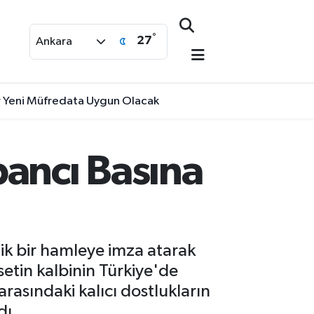
°
27
Ankara
lar Yeni Müfredata Uygun Olacak
bancı Basına
tik bir hamleye imza atarak
etin kalbinin Türkiye'de
arasındaki kalıcı dostlukların
dı.