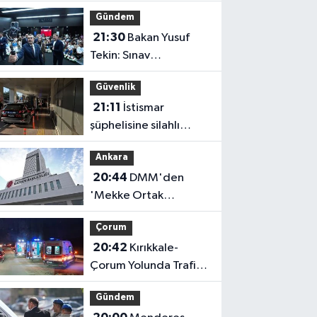
Uygulaması İçin Kamu
Gündem
Spotu Yayında!
21:30
Bakan Yusuf
Tekin: Sınav
Sisteminde Değişiklik
Güvenlik
Yok, Sorular Yeni
21:11
İstismar
Müfredata Uygun
şüphelisine silahlı
Olacak
saldırı
Ankara
20:44
DMM'den
'Mekke Ortak
Savunma Anlaşması'
Çorum
İddialarına Yalanlama
20:42
Kırıkkale-
Çorum Yolunda Trafik
Kazası: Araç Otluk
Gündem
Alana Devrildi,