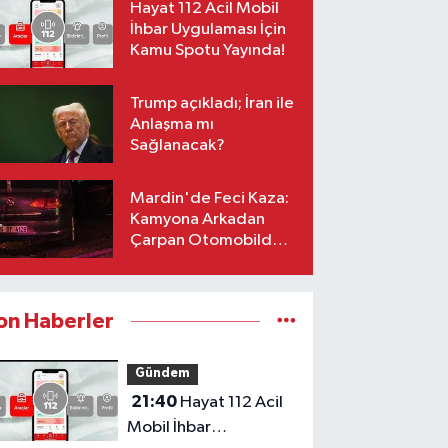
Hayat 112 Acil Mobil
İhbar Uygulaması İçin
Kamu Spotu Yayında!
Trump açıkladı; İran ile
Anlaşma mı
Sağlanacak?
Mardin'de Feci Kaza:
Kamyona Arkadan
Çarpan Otomobilde 1
Ölü, 2 Ağır Yaralı
on Haberler
Gündem
21:40
Hayat 112 Acil
Mobil İhbar