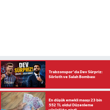
Trabzonspor'da Dev Sürpriz:
Sörloth ve Salah Bombası
En düşük emekli maaşı 23 bin
552 TL oldu! Düzenleme