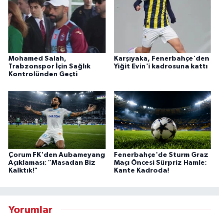
Mohamed Salah,
Karşıyaka, Fenerbahçe'den
Trabzonspor İçin Sağlık
Yiğit Evin'i kadrosuna kattı
Kontrolünden Geçti
Çorum FK'den Aubameyang
Fenerbahçe'de Sturm Graz
Açıklaması: "Masadan Biz
Maçı Öncesi Sürpriz Hamle:
Kalktık!"
Kante Kadroda!
Yorumlar