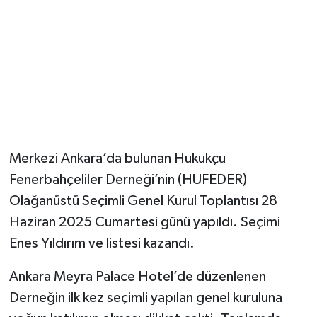
Magazin
Resmi İlanlar
Sağlık
Seri İlan
Merkezi Ankara’da bulunan Hukukçu
Siyaset
Fenerbahçeliler Derneği’nin (HUFEDER)
Olağanüstü Seçimli Genel Kurul Toplantısı 28
Sokak Hayvanlarını Sahiplendirme
Haziran 2025 Cumartesi günü yapıldı. Seçimi
Enes Yıldırım ve listesi kazandı.
Sonsöz Özel
Ankara Meyra Palace Hotel’de düzenlenen
Spor
Derneğin ilk kez seçimli yapılan genel kuruluna