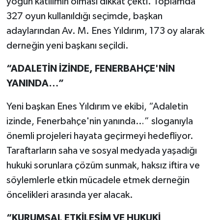
yoğun katılımın olması dikkat çekti. Toplamda
Vasıta
327 oyun kullanıldığı seçimde, başkan
Yaşam
adaylarından Av. M. Enes Yıldırım, 173 oy alarak
derneğin yeni başkanı seçildi.
“ADALETİN İZİNDE, FENERBAHÇE'NİN
YANINDA…”
Yeni başkan Enes Yıldırım ve ekibi, “Adaletin
izinde, Fenerbahçe'nin yanında…” sloganıyla
önemli projeleri hayata geçirmeyi hedefliyor.
Taraftarların saha ve sosyal medyada yaşadığı
hukuki sorunlara çözüm sunmak, haksız iftira ve
söylemlerle etkin mücadele etmek derneğin
öncelikleri arasında yer alacak.
“KURUMSAL ETKİLEŞİM VE HUKUKİ