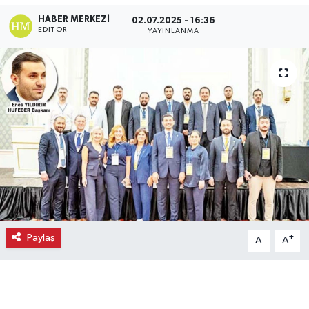
HABER MERKEZI
02.07.2025 - 16:36
Ekonomi
EDITÖR
YAYINLANMA
Eleman
Emlak
Gündem
Gurme
Haber
İlçe Haberleri
Paylaş
-
+
A
A
Keşfet
Kültür & Sanat