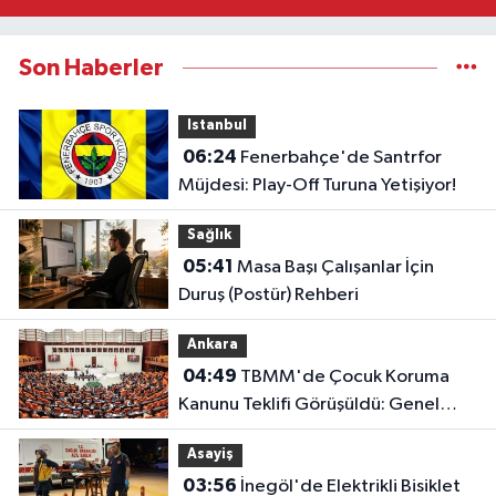
Son Haberler
Istanbul
06:24
Fenerbahçe'de Santrfor
Müjdesi: Play-Off Turuna Yetişiyor!
Sağlık
05:41
Masa Başı Çalışanlar İçin
Duruş (Postür) Rehberi
Ankara
04:49
TBMM'de Çocuk Koruma
Kanunu Teklifi Görüşüldü: Genel
Kurul Tamamlandı!
Asayiş
03:56
İnegöl'de Elektrikli Bisiklet