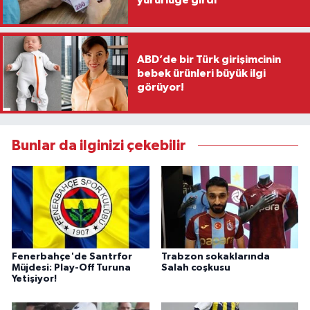
yürürlüğe girdi
ABD’de bir Türk girişimcinin
bebek ürünleri büyük ilgi
görüyor!
Bunlar da ilginizi çekebilir
Fenerbahçe'de Santrfor
Trabzon sokaklarında
Müjdesi: Play-Off Turuna
Salah coşkusu
Yetişiyor!