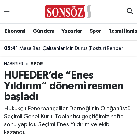
Asayiş
Ankara Nöbetçi Eczaneler
Ekonomi
Gündem
Yazarlar
Spor
Resmi İlanl
Astroloji & Burçlar
Ankara Hava Durumu
05:41
Masa Başı Çalışanlar İçin Duruş (Postür) Rehberi
Bilim & Teknoloji
Ankara Namaz Vakitleri
HABERLER
SPOR
Biyografi
Ankara Trafik Yoğunluk Haritası
HUFEDER’de “Enes
Yıldırım” dönemi resmen
Çevre
Süper Lig Puan Durumu ve Fikstür
başladı
Diğer
Tüm Manşetler
Hukukçu Fenerbahçeliler Derneği’nin Olağanüstü
Seçimli Genel Kurul Toplantısı geçtiğimiz hafta
Dünya
Son Dakika Haberleri
sonu yapıldı. Seçimi Enes Yıldırım ve ekibi
kazandı.
Eğitim
Haber Arşivi