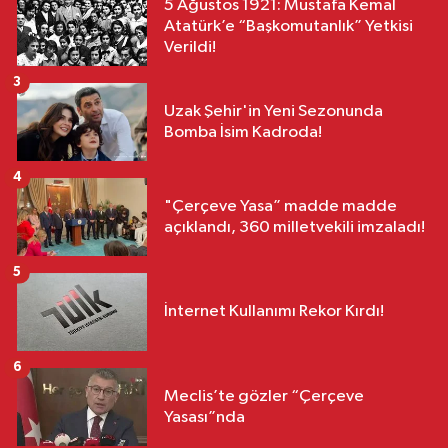
5 Ağustos 1921: Mustafa Kemal
Atatürk’e “Başkomutanlık” Yetkisi
Verildi!
3
Uzak Şehir'in Yeni Sezonunda
Bomba İsim Kadroda!
4
"Çerçeve Yasa” madde madde
açıklandı, 360 milletvekili imzaladı!
5
İnternet Kullanımı Rekor Kırdı!
6
Meclis’te gözler “Çerçeve
Yasası”nda