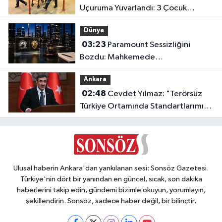
Uçuruma Yuvarlandı: 3 Çocuk
Yaralandı!
Dünya
03:23
Paramount Sessizliğini
Bozdu: Mahkemede
Kazanacağımıza İnanıyoruz!
Ankara
02:48
Cevdet Yılmaz: "Terörsüz
Türkiye Ortamında Standartlarımızı
Yükselteceğiz"
Ulusal haberin Ankara'dan yankılanan sesi: Sonsöz Gazetesi.
Türkiye'nin dört bir yanından en güncel, sıcak, son dakika
haberlerini takip edin, gündemi bizimle okuyun, yorumlayın,
şekillendirin. Sonsöz, sadece haber değil, bir bilinçtir.