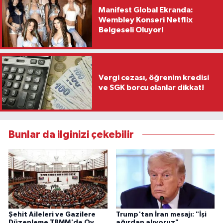
Manifest Global Ekranda:
Wembley Konseri Netflix
Belgeseli Oluyor!
Vergi cezası, öğrenim kredisi
ve SGK borcu olanlar dikkat!
Bunlar da ilginizi çekebilir
Şehit Aileleri ve Gazilere
Trump'tan İran mesajı: "İşi
Düzenleme TBMM'de Oy
ağırdan alıyoruz"