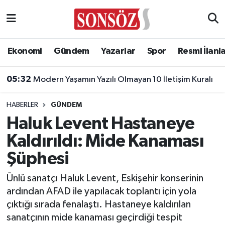
Asayiş
Ankara Nöbetçi Eczaneler
Ekonomi
Gündem
Yazarlar
Spor
Resmi İlanl
Astroloji & Burçlar
Ankara Hava Durumu
05:32
Modern Yaşamın Yazılı Olmayan 10 İletişim Kuralı
Bilim & Teknoloji
Ankara Namaz Vakitleri
HABERLER
GÜNDEM
Biyografi
Ankara Trafik Yoğunluk Haritası
Haluk Levent Hastaneye
Kaldırıldı: Mide Kanaması
Çevre
Süper Lig Puan Durumu ve Fikstür
Şüphesi
Diğer
Tüm Manşetler
Ünlü sanatçı Haluk Levent, Eskişehir konserinin
ardından AFAD ile yapılacak toplantı için yola
Dünya
Son Dakika Haberleri
çıktığı sırada fenalaştı. Hastaneye kaldırılan
sanatçının mide kanaması geçirdiği tespit
Eğitim
Haber Arşivi