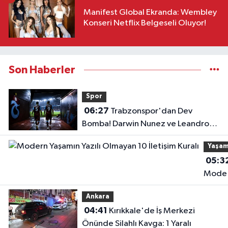
Manifest Global Ekranda: Wembley
Konseri Netflix Belgeseli Oluyor!
Son Haberler
Spor
06:27
Trabzonspor'dan Dev
Bomba! Darwin Nunez ve Leandro
Paredes Hamlesi!
Yaşa
05:3
Mode
Yaşam
Ankara
Yazılı
04:41
Kırıkkale'de İş Merkezi
Olmay
Önünde Silahlı Kavga: 1 Yaralı
10