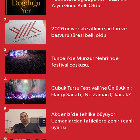
Yayın Günü Belli Oldu!
2
2026 üniversite affının şartları ve
başvuru süresi belli oldu
3
Tunceli’de Munzur Nehri’nde
festival coşkusu,!
4
Çubuk Turşu Festivali'ne Ünlü Akını:
Hangi Sanatçı Ne Zaman Çıkacak?
5
Akdeniz’de tehlike büyüyor!
Uzmanlardan tatilcilere zehirli canlı
uyarısı
6