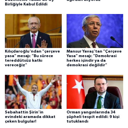
Birliğiyle Kabul Edildi
Kılıçdaroğlu'ndan "çerçeve
Mansur Yavaş’tan "Çerçeve
yasa" mesajı: "Bu sürece
Yasa" mesajı: "Demokrasi
tereddütsüz katkı
herkes içindir ya da
vereceğiz"
demokrasi değildir"
Sebahattin Şirin’in
Orman yangınlarında 34
evindeki aramada dikkat
şüpheli tespit edildi: 9 kişi
çeken bulgular!
tutuklandı