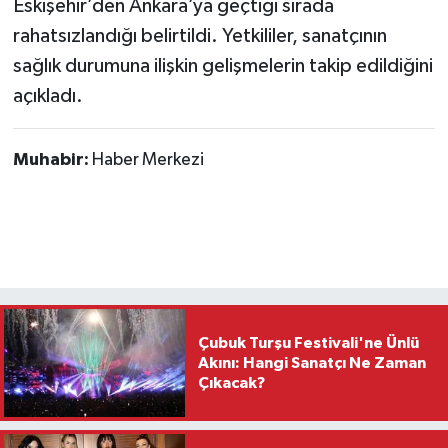
Eskişehir’den Ankara’ya geçtiği sırada
rahatsızlandığı belirtildi. Yetkililer, sanatçının
sağlık durumuna ilişkin gelişmelerin takip edildiğini
açıkladı.
Muhabir:
Haber Merkezi
Çubuk Turşu Festivali'ne Ünlü
Akını: Hangi Sanatçı Ne Zaman
Çıkacak?