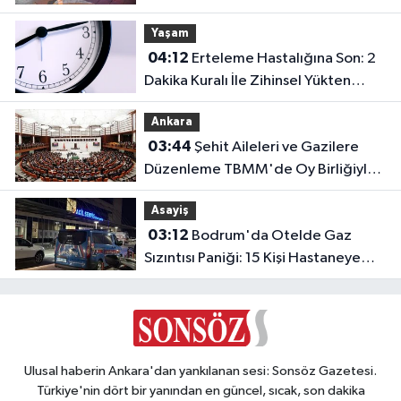
İletişi
Yaşam
Kuralı
04:12
Erteleme Hastalığına Son: 2
Dakika Kuralı İle Zihinsel Yükten
Kurtulun
Ankara
03:44
Şehit Aileleri ve Gazilere
Düzenleme TBMM'de Oy Birliğiyle
Kabul Edildi
Asayiş
03:12
Bodrum'da Otelde Gaz
Sızıntısı Paniği: 15 Kişi Hastaneye
Kaldırıldı
Ulusal haberin Ankara'dan yankılanan sesi: Sonsöz Gazetesi.
Türkiye'nin dört bir yanından en güncel, sıcak, son dakika