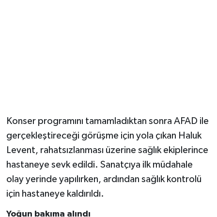
Magazin
Resmi İlanlar
Sağlık
Seri İlan
Konser programını tamamladıktan sonra AFAD ile
Siyaset
gerçekleştireceği görüşme için yola çıkan Haluk
Sokak Hayvanlarını Sahiplendirme
Levent, rahatsızlanması üzerine sağlık ekiplerince
hastaneye sevk edildi. Sanatçıya ilk müdahale
Sonsöz Özel
olay yerinde yapılırken, ardından sağlık kontrolü
için hastaneye kaldırıldı.
Spor
Yoğun bakıma alındı