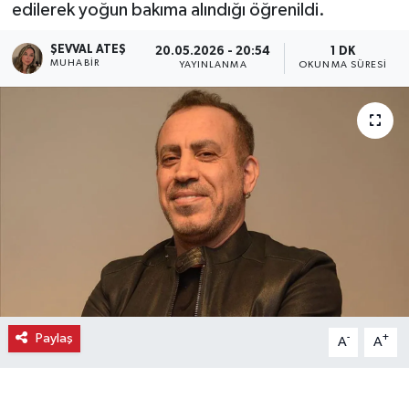
edilerek yoğun bakıma alındığı öğrenildi.
Ekonomi
ŞEVVAL ATEŞ
20.05.2026 - 20:54
1 DK
MUHABIR
YAYINLANMA
OKUNMA SÜRESI
Eleman
Emlak
Gündem
Gurme
Haber
İlçe Haberleri
Paylaş
-
+
A
A
Keşfet
Kültür & Sanat