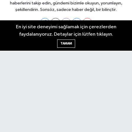
haberlerini takip edin, gündemi bizimle okuyun, yorumlayın,
şekillendirin. Sonsöz, sadece haber değil, bir bilinçtir.
En iyi site deneyimi sağlamak için çerezlerden
faydalanıyoruz. Detaylar için lütfen tıklayın.
Ankara Nöbetçi Eczaneler
TAMAM
Ankara Hava Durumu
Ankara Namaz Vakitleri
Ankara Trafik Yoğunluk Haritası
Puan Durumu ve Fikstür
Tüm Manşetler
Son Dakika Haberleri
Haber Arşivi
Künye
Ekonomi
Gündem
Yazarlar
Spor
Politika
Magazin
Gündem
Asayiş
Sonsöz Özel