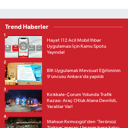
Trend Haberler
1
Hayat 112 Acil Mobil İhbar
Uygulaması İçin Kamu Spotu
Yayında!
2
BİK Uygulamalı Mevzuat Eğitiminin
9’uncusu Ankara’da yapıldı
3
Kırıkkale-Çorum Yolunda Trafik
Kazası: Araç Otluk Alana Devrildi,
Yaralılar Var!
4
Mahsun Kırmızıgül’den ‘Terörsüz
Türkiye’ mesajı: Umarım barış kalıcı