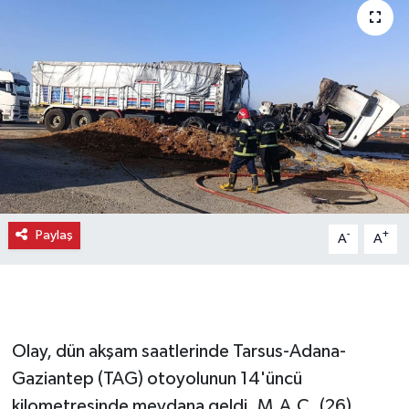
Paylaş
-
+
A
A
Olay, dün akşam saatlerinde Tarsus-Adana-
Gaziantep (TAG) otoyolunun 14'üncü
kilometresinde meydana geldi. M.A.Ç. (26)