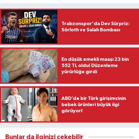
Trabzonspor'da Dev Sürpriz:
Sörloth ve Salah Bombası
En düşük emekli maaşı 23 bin
552 TL oldu! Düzenleme
yürürlüğe girdi
ABD’de bir Türk girişimcinin
bebek ürünleri büyük ilgi
görüyor!
Bunlar da ilginizi çekebilir