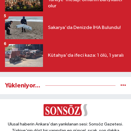
olur
5
Sakarya'da Denizde İHA Bulundu!
6
Kütahya'da ifeci kaza: 1 ölü, 1 yaralı
Yükleniyor...
Ulusal haberin Ankara'dan yankılanan sesi: Sonsöz Gazetesi.
Türkiye'nin dört bir yanından en güncel, sıcak, son dakika