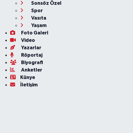
Sonsöz Özel
Spor
Vasıta
Yaşam
Foto Galeri
Video
Yazarlar
Röportaj
Biyografi
Anketler
Künye
İletişim
Servisler
Ankara Nöbetçi Eczaneler
Ankara Hava Durumu
Ankara Namaz Vakitleri
Ankara Trafik Yoğunluk Haritası
Süper Lig Puan Durumu ve Fikstür