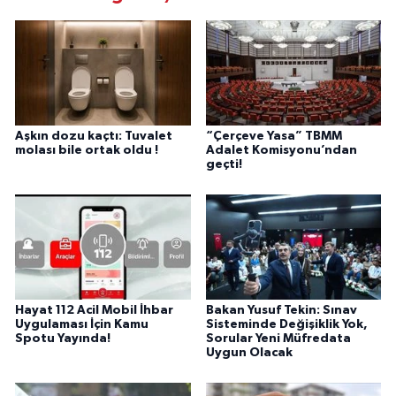
Aşkın dozu kaçtı: Tuvalet
“Çerçeve Yasa” TBMM
molası bile ortak oldu !
Adalet Komisyonu’ndan
geçti!
Hayat 112 Acil Mobil İhbar
Bakan Yusuf Tekin: Sınav
Uygulaması İçin Kamu
Sisteminde Değişiklik Yok,
Spotu Yayında!
Sorular Yeni Müfredata
Uygun Olacak