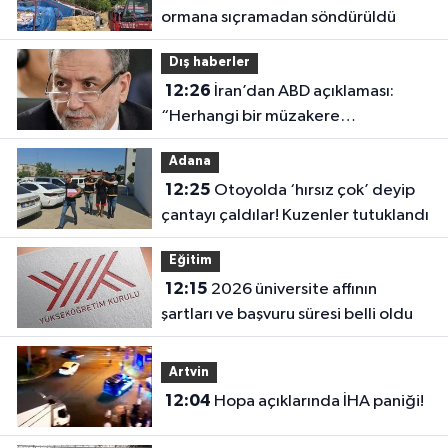
ormana sıçramadan söndürüldü
Dış haberler
12:26
İran’dan ABD açıklaması:
“Herhangi bir müzakere
yürütmüyoruz”
Adana
12:25
Otoyolda ‘hırsız çok’ deyip
çantayı çaldılar! Kuzenler tutuklandı
Eğitim
12:15
2026 üniversite affının
şartları ve başvuru süresi belli oldu
Artvin
12:04
Hopa açıklarında İHA paniği!