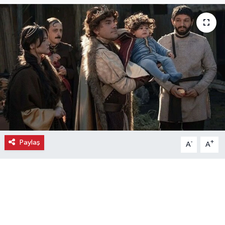
Ekonomi
Eleman
Emlak
Gündem
Gurme
Paylaş
-
+
A
A
Haber
İlçe Haberleri
Keşfet
Kültür & Sanat