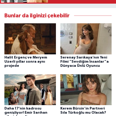
Bunlar da ilginizi çekebilir
Halit Ergenç ve Meryem
Serenay Sarıkaya’nın Yeni
Uzerli yıllar sonra aynı
Filmi “Sevdiğim İnsanlar”a
projede
Dünyaca Ünlü Oyuncu
Daha 17’nin kadrosu
Kerem Bürsin’in Partneri
genişliyor! Emir Sarıhan
Sıla Türkoğlu mu Olacak?