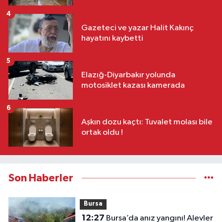
4
Gazeteci ve yazar Halit Kakınç
hayatını kaybetti
5
Elazığ-Diyarbakır yolunda
motosiklet kazası kamerada
6
Aşkın dozu kaçtı: Tuvalet molası bile
ortak oldu !
Son Haberler
Bursa
12:27
Bursa’da anız yangını! Alevler