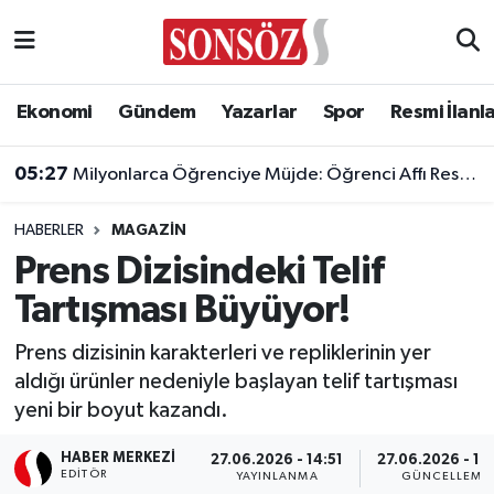
Asayiş
Ankara Nöbetçi Eczaneler
Ekonomi
Gündem
Yazarlar
Spor
Resmi İlanl
Astroloji & Burçlar
Ankara Hava Durumu
05:27
Milyonlarca Öğrenciye Müjde: Öğrenci Affı Resmi Gazete'de Yayımlandı!
Bilim & Teknoloji
Ankara Namaz Vakitleri
HABERLER
MAGAZIN
Biyografi
Ankara Trafik Yoğunluk Haritası
Prens Dizisindeki Telif
Tartışması Büyüyor!
Çevre
Süper Lig Puan Durumu ve Fikstür
Prens dizisinin karakterleri ve repliklerinin yer
Diğer
Tüm Manşetler
aldığı ürünler nedeniyle başlayan telif tartışması
yeni bir boyut kazandı.
Dünya
Son Dakika Haberleri
HABER MERKEZI
27.06.2026 - 14:51
27.06.2026 - 19
Eğitim
Haber Arşivi
EDITÖR
YAYINLANMA
GÜNCELLEME