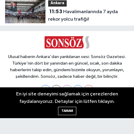
Ankara
11:53
Havalimanlarında 7 ayda
rekor yolcu trafiği!
Ulusal haberin Ankara'dan yankılanan sesi: Sonsöz Gazetesi.
Türkiye'nin dört bir yanından en güncel, sıcak, son dakika
haberlerini takip edin, gündemi bizimle okuyun, yorumlayın,
şekillendirin. Sonsöz, sadece haber değil, bir bilinçtir.
En iyi site deneyimi sağlamak için çerezlerden
faydalanıyoruz. Detaylar için lütfen tıklayın.
Ankara Nöbetçi Eczaneler
TAMAM
Ankara Hava Durumu
Ankara Namaz Vakitleri
Ankara Trafik Yoğunluk Haritası