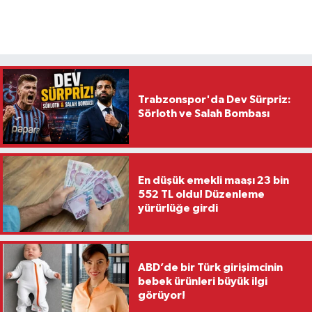
Trabzonspor'da Dev Sürpriz:
Sörloth ve Salah Bombası
En düşük emekli maaşı 23 bin
552 TL oldu! Düzenleme
yürürlüğe girdi
ABD’de bir Türk girişimcinin
bebek ürünleri büyük ilgi
görüyor!