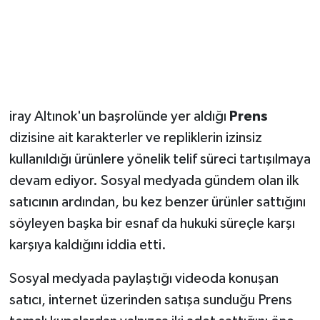
Magazin
Resmi İlanlar
Sağlık
iray Altınok'un başrolünde yer aldığı
Prens
dizisine ait karakterler ve repliklerin izinsiz
Seri İlan
kullanıldığı ürünlere yönelik telif süreci tartışılmaya
Siyaset
devam ediyor. Sosyal medyada gündem olan ilk
satıcının ardından, bu kez benzer ürünler sattığını
Sokak Hayvanlarını Sahiplendirme
söyleyen başka bir esnaf da hukuki süreçle karşı
karşıya kaldığını iddia etti.
Sonsöz Özel
Sosyal medyada paylaştığı videoda konuşan
Spor
satıcı, internet üzerinden satışa sunduğu Prens