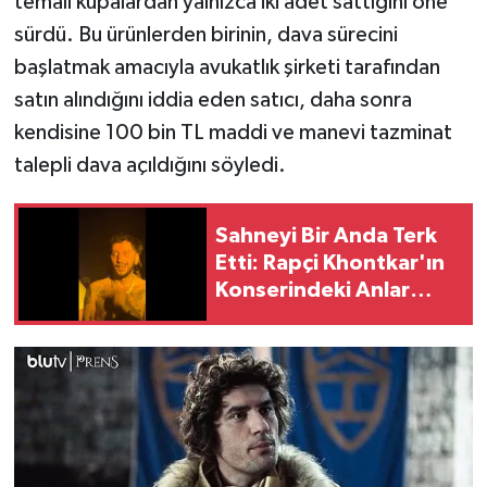
temalı kupalardan yalnızca iki adet sattığını öne
Vasıta
sürdü. Bu ürünlerden birinin, dava sürecini
Yaşam
başlatmak amacıyla avukatlık şirketi tarafından
satın alındığını iddia eden satıcı, daha sonra
kendisine 100 bin TL maddi ve manevi tazminat
talepli dava açıldığını söyledi.
Sahneyi Bir Anda Terk
Etti: Rapçi Khontkar'ın
Konserindeki Anlar
Gündem Oldu!