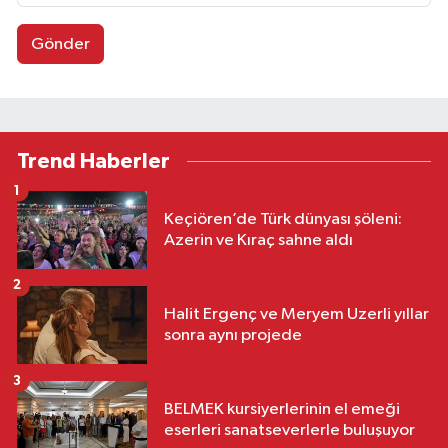
Gönder
Trend Haberler
1
Keçiören’de Türk dünyası şöleni:
Azerin ve Kıraç sahne aldı
2
Halit Ergenç ve Meryem Uzerli yıllar
sonra aynı projede
3
BELMEK kursiyerlerinin el emeği
eserleri sanatseverlerle buluşuyor