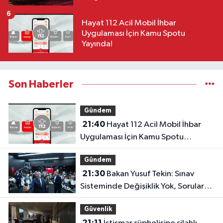
6
Hayat 112 Acil Mobil İhbar
Uygulaması İçin Kamu Spotu
Yayında!
Son Haberler
Gündem
21:40
Hayat 112 Acil Mobil İhbar
Uygulaması İçin Kamu Spotu
Yayında!
Gündem
21:30
Bakan Yusuf Tekin: Sınav
Sisteminde Değişiklik Yok, Sorular
Yeni Müfredata Uygun Olacak
Güvenlik
21:11