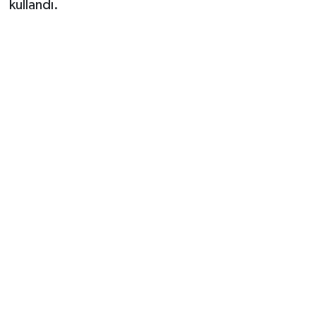
kullandı.
Vasıta
Yaşam