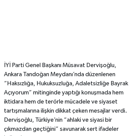
Magazin
Resmi İlanlar
Sağlık
Seri İlan
İYİ Parti Genel Başkanı Müsavat Dervişoğlu,
Ankara Tandoğan Meydanı’nda düzenlenen
Siyaset
“Haksızlığa, Hukuksuzluğa, Adaletsizliğe Bayrak
Sokak Hayvanlarını Sahiplendirme
Açıyorum” mitinginde yaptığı konuşmada hem
iktidara hem de terörle mücadele ve siyaset
Sonsöz Özel
tartışmalarına ilişkin dikkat çeken mesajlar verdi.
Dervişoğlu, Türkiye’nin “ahlaki ve siyasi bir
Spor
çıkmazdan geçtiğini” savunarak sert ifadeler