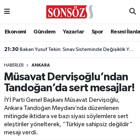
Asayiş
Ankara Nöbetçi Eczaneler
Ekonomi
Gündem
Yazarlar
Spor
Resmi İlanl
Astroloji & Burçlar
Ankara Hava Durumu
21:30
Bakan Yusuf Tekin: Sınav Sisteminde Değişiklik Yok, Sorular Yeni Müfredata Uygun Olacak
Bilim & Teknoloji
Ankara Namaz Vakitleri
HABERLER
ANKARA
Biyografi
Ankara Trafik Yoğunluk Haritası
Müsavat Dervişoğlu’ndan
Tandoğan’da sert mesajlar!
Çevre
Süper Lig Puan Durumu ve Fikstür
İYİ Parti Genel Başkanı Müsavat Dervişoğlu,
Diğer
Tüm Manşetler
Ankara Tandoğan Meydanı’nda düzenlenen
mitingde iktidara ve bazı siyasi söylemlere sert
Dünya
Son Dakika Haberleri
eleştiriler yönelterek, “Türkiye sahipsiz değildir”
mesajı verdi.
Eğitim
Haber Arşivi