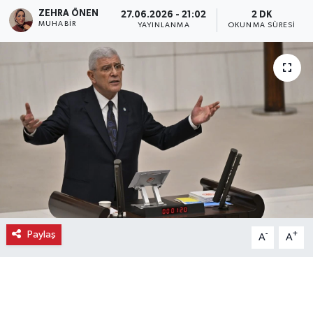
ZEHRA ÖNEN
27.06.2026 - 21:02
2 DK
Ekonomi
MUHABIR
YAYINLANMA
OKUNMA SÜRESI
Eleman
Emlak
Gündem
Gurme
Haber
Paylaş
-
+
A
A
İlçe Haberleri
Keşfet
Kültür & Sanat