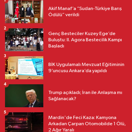
1
Akif Manaf’a “Sudan-Türkiye Barış
Ödülü” verildi
2
Genç Besteciler Kuzey Ege’de
Buluştu: II. Agora Bestecilik Kampı
Başladı
3
BİK Uygulamalı Mevzuat Eğitiminin
9’uncusu Ankara’da yapıldı
4
Trump açıkladı; İran ile Anlaşma mı
Sağlanacak?
5
Mardin'de Feci Kaza: Kamyona
Arkadan Çarpan Otomobilde 1 Ölü,
2 Ağır Yaralı