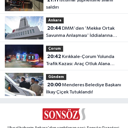
İstismar şüphelisine silahlı
saldırı
Ankara
20:44
DMM'den 'Mekke Ortak
Savunma Anlaşması' İddialarına
Yalanlama
Çorum
20:42
Kırıkkale-Çorum Yolunda
Trafik Kazası: Araç Otluk Alana
Devrildi, Yaralılar Var!
Gündem
20:00
Menderes Belediye Başkanı
İlkay Çiçek Tutuklandı!
Ulusal haberin Ankara'dan yankılanan sesi: Sonsöz Gazetesi.