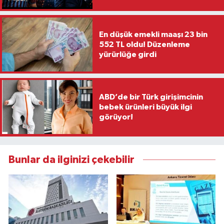
En düşük emekli maaşı 23 bin
552 TL oldu! Düzenleme
yürürlüğe girdi
ABD’de bir Türk girişimcinin
bebek ürünleri büyük ilgi
görüyor!
Bunlar da ilginizi çekebilir