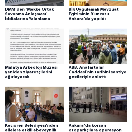
DMM'den 'Mekke Ortak
BİK Uygulamalı Mevzuat
Savunma Anlaşması'
Eğitiminin 9’uncusu
İddialarına Yalanlama
Ankara’da yapıldı
Malatya Arkeoloji Müzesi
ABB, Anafartalar
yeniden ziyaretçilerini
Caddesi’nin tarihini şantiye
ağırlayacak
gezileriyle anlattı
Keçiören Belediyesi’nden
Ankara'da korsan
ailelere etkili ebeveynlik
otoparkçılara operasyon