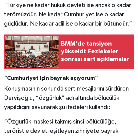
“Türkiye ne kadar hukuk devleti ise ancak o kadar
terörsüzdür. Ne kadar Cumhuriyet ise o kadar
güçlüdür. Ne kadar adil ise o kadar bir bütündür.”
BMM’de tansiyon
yükseldi: Fezlekeler
sonrası sert açıklamalar
“Cumhuriyet için bayrak açıyorum”
Konuşmasının sonunda sert mesajlarını sürdüren
Dervişoğlu, “özgürlük” adı altında bölücülük
yapıldığını savunarak şu ifadeleri kullandı:
“Özgürlük maskesi takmış sinsi bölücülüğe,
teröristle devleti eşitleyen zihniyete bayrak