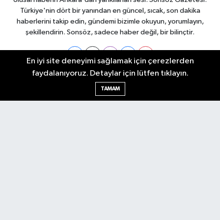
Türkiye'nin dört bir yanından en güncel, sıcak, son dakika
haberlerini takip edin, gündemi bizimle okuyun, yorumlayın,
şekillendirin. Sonsöz, sadece haber değil, bir bilinçtir.
En iyi site deneyimi sağlamak için çerezlerden
faydalanıyoruz. Detaylar için lütfen tıklayın.
Ankara Nöbetçi Eczaneler
TAMAM
Ankara Hava Durumu
Ankara Namaz Vakitleri
Ankara Trafik Yoğunluk Haritası
Puan Durumu ve Fikstür
Tüm Manşetler
Son Dakika Haberleri
Haber Arşivi
Künye
Ekonomi
Gündem
Yazarlar
Spor
Politika
Magazin
Gündem
Asayiş
Sonsöz Özel