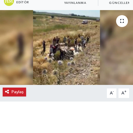
EDITÖR
YAYINLANMA
GÜNCELLEM
Ekonomi
Eleman
Emlak
Gündem
Gurme
Haber
Paylaş
-
+
A
A
İlçe Haberleri
Keşfet
Kültür & Sanat