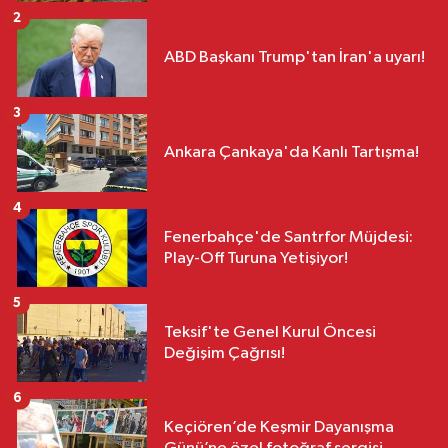
2
ABD Başkanı Trump'tan İran'a uyarı!
3
Ankara Çankaya'da Kanlı Tartışma!
4
Fenerbahçe'de Santrfor Müjdesi:
Play-Off Turuna Yetişiyor!
5
Teksif'te Genel Kurul Öncesi
Değişim Çağrısı!
6
Keçiören’de Keşmir Dayanışma