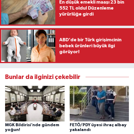
En düşük emekli maaşı 23 bin
552 TL oldu! Düzenleme
yürürlüğe girdi
ABD’de bir Türk girişimcinin
bebek ürünleri büyük ilgi
görüyor!
Bunlar da ilginizi çekebilir
MGK Bildirisi’nde gündem
FETÖ/PDY üyesi ihraç albay
yoğun!
yakalandı