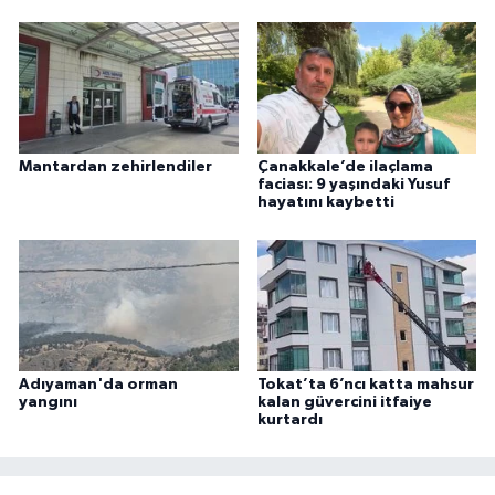
Mantardan zehirlendiler
Çanakkale’de ilaçlama
faciası: 9 yaşındaki Yusuf
hayatını kaybetti
Adıyaman'da orman
Tokat’ta 6’ncı katta mahsur
yangını
kalan güvercini itfaiye
kurtardı