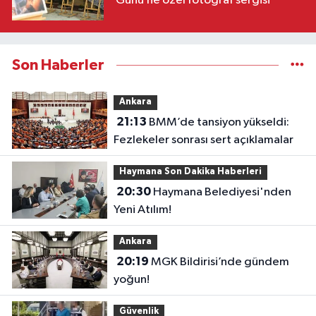
Günü’ne özel fotoğraf sergisi
Son Haberler
Ankara
21:13
BMM’de tansiyon yükseldi:
Fezlekeler sonrası sert açıklamalar
Haymana Son Dakika Haberleri
20:30
Haymana Belediyesi'nden
Yeni Atılım!
Ankara
20:19
MGK Bildirisi’nde gündem
yoğun!
Güvenlik