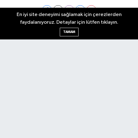
En iyi site deneyimi sağlamak için çerezlerden
faydalanıyoruz. Detaylar için lütfen tıklayın.
Ankara Nöbetçi Eczaneler
TAMAM
Ankara Hava Durumu
Ankara Namaz Vakitleri
Ankara Trafik Yoğunluk Haritası
Puan Durumu ve Fikstür
Tüm Manşetler
Son Dakika Haberleri
Haber Arşivi
Künye
Ekonomi
Gündem
Yazarlar
Spor
Politika
Magazin
Gündem
Asayiş
Sonsöz Özel