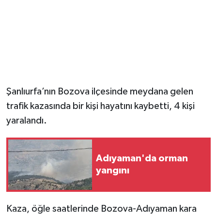
Magazin
Resmi İlanlar
Sağlık
Şanlıurfa’nın Bozova ilçesinde meydana gelen
Seri İlan
trafik kazasında bir kişi hayatını kaybetti, 4 kişi
yaralandı.
Siyaset
Sokak Hayvanlarını Sahiplendirme
Adıyaman'da orman
yangını
Sonsöz Özel
Spor
Kaza, öğle saatlerinde Bozova-Adıyaman kara