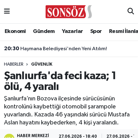
Asayiş
Ankara Nöbetçi Eczaneler
Ekonomi
Gündem
Yazarlar
Spor
Resmi İlanl
Astroloji & Burçlar
Ankara Hava Durumu
20:30
Haymana Belediyesi'nden Yeni Atılım!
Bilim & Teknoloji
Ankara Namaz Vakitleri
HABERLER
GÜVENLIK
Biyografi
Ankara Trafik Yoğunluk Haritası
Şanlıurfa'da feci kaza; 1
ölü, 4 yaralı
Çevre
Süper Lig Puan Durumu ve Fikstür
Şanlıurfa’nın Bozova ilçesinde sürücüsünün
Diğer
Tüm Manşetler
kontrolünü kaybettiği otomobil şarampole
yuvarlandı. Kazada 46 yaşındaki sürücü Mustafa
Dünya
Son Dakika Haberleri
Aslan hayatını kaybederken, 4 kişi yaralandı.
Eğitim
Haber Arşivi
HABER MERKEZI
27.06.2026 - 18:40
27.06.2026 - 1