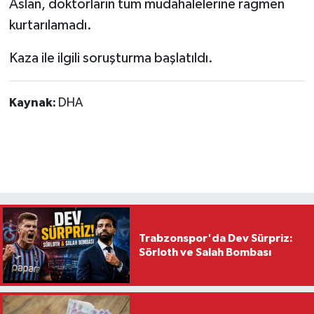
Aslan, doktorların tüm müdahalelerine rağmen
kurtarılamadı.
Kaza ile ilgili soruşturma başlatıldı.
Kaynak:
DHA
Trabzonspor'da Dev Sürpriz:
Sörloth ve Salah Bombası