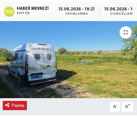
HABER MERKEZI
15.06.2026 - 19:21
15.06.2026 - 19:
Ekonomi
EDITÖR
YAYINLANMA
GÜNCELLEME
Eleman
Emlak
Gündem
Gurme
Haber
İlçe Haberleri
Paylaş
-
+
A
A
Keşfet
Kültür & Sanat