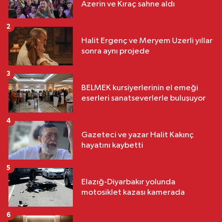
Azerin ve Kıraç sahne aldı
2
Halit Ergenç ve Meryem Uzerli yıllar
sonra aynı projede
3
BELMEK kursiyerlerinin el emeği
eserleri sanatseverlerle buluşuyor
4
Gazeteci ve yazar Halit Kakınç
hayatını kaybetti
5
Elazığ-Diyarbakır yolunda
motosiklet kazası kamerada
6