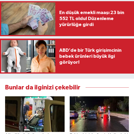
En düşük emekli maaşı 23 bin
552 TL oldu! Düzenleme
yürürlüğe girdi
ABD’de bir Türk girişimcinin
bebek ürünleri büyük ilgi
görüyor!
Bunlar da ilginizi çekebilir