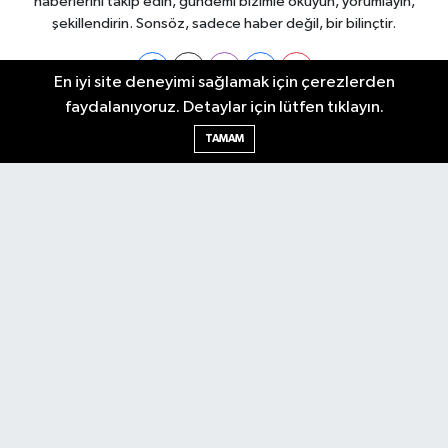
haberlerini takip edin, gündemi bizimle okuyun, yorumlayın,
şekillendirin. Sonsöz, sadece haber değil, bir bilinçtir.
En iyi site deneyimi sağlamak için çerezlerden
faydalanıyoruz. Detaylar için lütfen tıklayın.
Ankara Nöbetçi Eczaneler
TAMAM
Ankara Hava Durumu
Ankara Namaz Vakitleri
Ankara Trafik Yoğunluk Haritası
Puan Durumu ve Fikstür
Tüm Manşetler
Son Dakika Haberleri
Haber Arşivi
Künye
Ekonomi
Gündem
Yazarlar
Spor
Politika
Magazin
Gündem
Asayiş
Sonsöz Özel