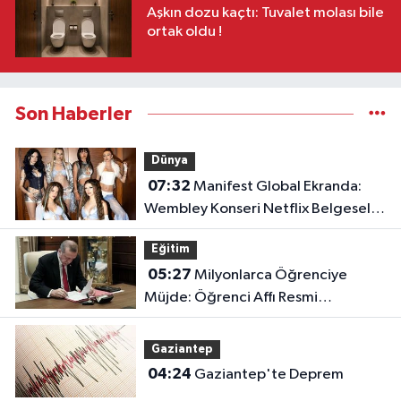
Aşkın dozu kaçtı: Tuvalet molası bile
ortak oldu !
Son Haberler
Dünya
07:32
Manifest Global Ekranda:
Wembley Konseri Netflix Belgeseli
Oluyor!
Eğitim
05:27
Milyonlarca Öğrenciye
Müjde: Öğrenci Affı Resmi
Gazete'de Yayımlandı!
Gaziantep
04:24
Gaziantep'te Deprem