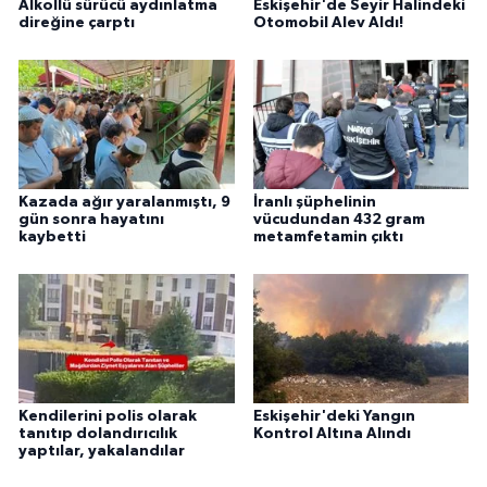
Alkollü sürücü aydınlatma
Eskişehir'de Seyir Halindeki
direğine çarptı
Otomobil Alev Aldı!
Kazada ağır yaralanmıştı, 9
İranlı şüphelinin
gün sonra hayatını
vücudundan 432 gram
kaybetti
metamfetamin çıktı
Kendilerini polis olarak
Eskişehir'deki Yangın
tanıtıp dolandırıcılık
Kontrol Altına Alındı
yaptılar, yakalandılar