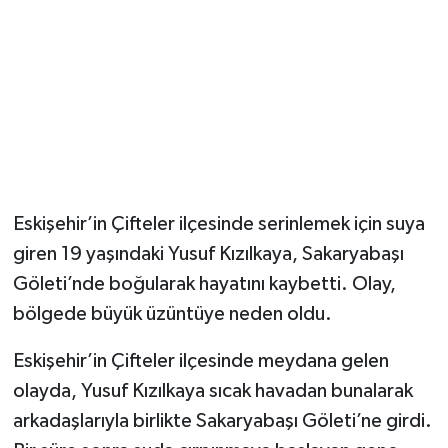
Magazin
Resmi İlanlar
Sağlık
Seri İlan
Eskişehir’in Çifteler ilçesinde serinlemek için suya
Siyaset
giren 19 yaşındaki Yusuf Kızılkaya, Sakaryabaşı
Göleti’nde boğularak hayatını kaybetti. Olay,
Sokak Hayvanlarını Sahiplendirme
bölgede büyük üzüntüye neden oldu.
Sonsöz Özel
Eskişehir’in Çifteler ilçesinde meydana gelen
olayda, Yusuf Kızılkaya sıcak havadan bunalarak
Spor
arkadaşlarıyla birlikte Sakaryabaşı Göleti’ne girdi.