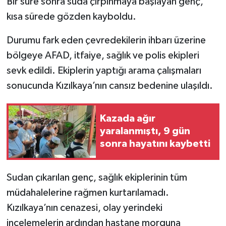
Bir süre sonra suda çırpınmaya başlayan genç,
Vasıta
kısa sürede gözden kayboldu.
Yaşam
Durumu fark eden çevredekilerin ihbarı üzerine
bölgeye AFAD, itfaiye, sağlık ve polis ekipleri
sevk edildi. Ekiplerin yaptığı arama çalışmaları
sonucunda Kızılkaya’nın cansız bedenine ulaşıldı.
Kazada ağır
yaralanmıştı, 9 gün
sonra hayatını kaybetti
Sudan çıkarılan genç, sağlık ekiplerinin tüm
müdahalelerine rağmen kurtarılamadı.
Kızılkaya’nın cenazesi, olay yerindeki
incelemelerin ardından hastane morguna