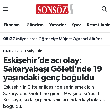
Asayiş
Ankara Nöbetçi Eczaneler
Ekonomi
Gündem
Yazarlar
Spor
Resmi İlanl
Astroloji & Burçlar
Ankara Hava Durumu
05:27
Milyonlarca Öğrenciye Müjde: Öğrenci Affı Resmi Gazete'de Yayımlandı!
Bilim & Teknoloji
Ankara Namaz Vakitleri
HABERLER
ESKIŞEHIR
Biyografi
Ankara Trafik Yoğunluk Haritası
Eskişehir’de acı olay:
Sakaryabaşı Göleti’nde 19
Çevre
Süper Lig Puan Durumu ve Fikstür
yaşındaki genç boğuldu
Diğer
Tüm Manşetler
Eskişehir’in Çifteler ilçesinde serinlemek için
Sakaryabaşı Göleti’ne giren 19 yaşındaki Yusuf
Dünya
Son Dakika Haberleri
Kızılkaya, suda çırpınmasının ardından kaybolarak
boğuldu.
Eğitim
Haber Arşivi