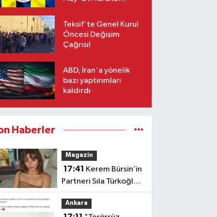
Yetişiyor!
Teksif'te Genel Kurul
Öncesi Değişim
Çağrısı!
ABD, İran'a yönelik
bazı yaptırımları
kaldırdı
on Haberler
Magazin
17:41
Kerem Bürsin’in
Partneri Sıla Türkoğlu
mu Olacak?
Ankara
17:11