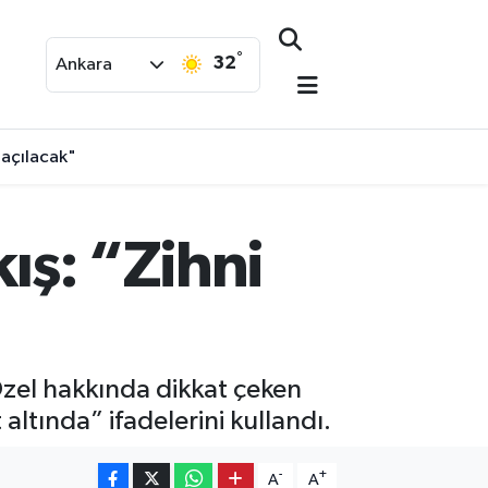
°
32
Ankara
 açılacak"
kış: “Zihni
Özel hakkında dikkat çeken
altında” ifadelerini kullandı.
-
+
A
A