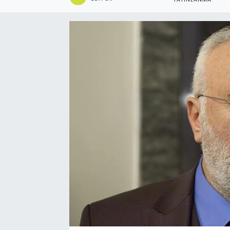
YAYINLANMA
Ekonomi
Eleman
Emlak
Gündem
Gurme
Haber
İlçe Haberleri
Keşfet
Kültür & Sanat