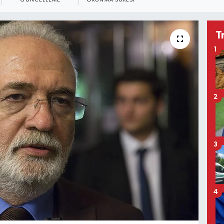
GÜNCELLEME
OKUNMA SÜRESI
T
1
2
3
4