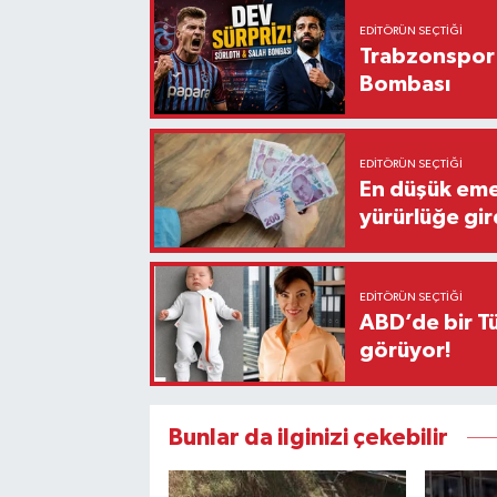
EDITÖRÜN SEÇTIĞI
Trabzonspor'
Bombası
EDITÖRÜN SEÇTIĞI
En düşük eme
yürürlüğe gir
EDITÖRÜN SEÇTIĞI
ABD’de bir Tü
görüyor!
Bunlar da ilginizi çekebilir