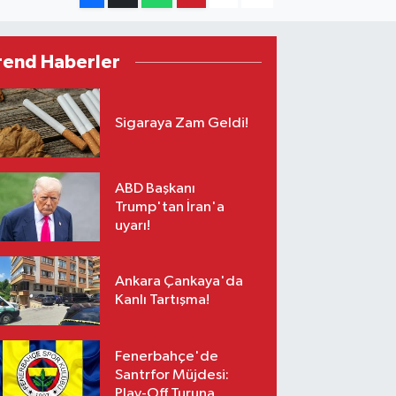
rend Haberler
Sigaraya Zam Geldi!
ABD Başkanı
Trump'tan İran'a
uyarı!
Ankara Çankaya'da
Kanlı Tartışma!
Fenerbahçe'de
Santrfor Müjdesi:
Play-Off Turuna