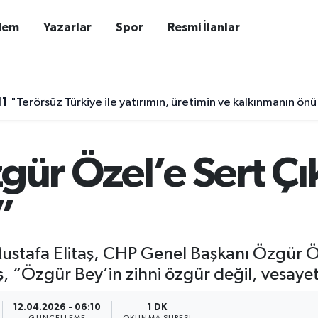
dem
Yazarlar
Spor
Resmi İlanlar
11
"Terörsüz Türkiye ile yatırımın, üretimin ve kalkınmanın önü
gür Özel’e Sert Çı
”
Mustafa Elitaş, CHP Genel Başkanı Özgür 
 “Özgür Bey’in zihni özgür değil, vesayet 
12.04.2026 - 06:10
1 DK