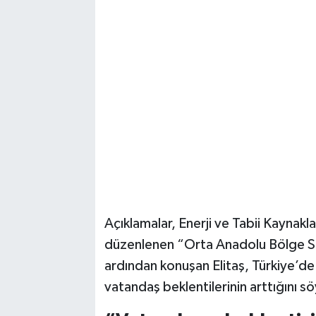
Magazin
Resmi İlanlar
Sağlık
Seri İlan
Siyaset
Sokak Hayvanlarını Sahiplendirme
Açıklamalar, Enerji ve Tabii Kaynakla
düzenlenen “Orta Anadolu Bölge Str
Sonsöz Özel
ardından konuşan Elitaş, Türkiye’de
Spor
vatandaş beklentilerinin arttığını sö