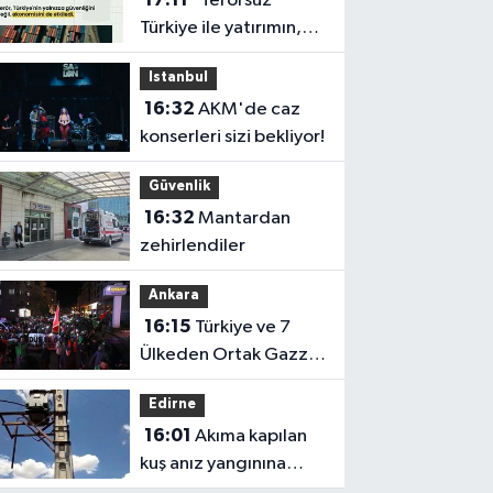
"Terörsüz
Türkiye ile yatırımın,
üretimin ve
Istanbul
kalkınmanın önü
16:32
AKM'de caz
açılacak"
konserleri sizi bekliyor!
Güvenlik
16:32
Mantardan
zehirlendiler
Ankara
16:15
Türkiye ve 7
Ülkeden Ortak Gazze
Bildirisi!
Edirne
16:01
Akıma kapılan
kuş anız yangınına
neden oldu