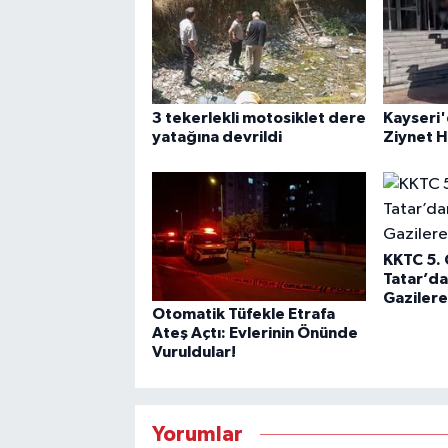
3 tekerlekli motosiklet dere
Kayseri'
yatağına devrildi
Ziynet Hı
KKTC 5.
Tatar’da
Gazilere
Otomatik Tüfekle Etrafa
Ateş Açtı: Evlerinin Önünde
Vuruldular!
Yorumlar