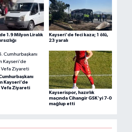
de 1.9 Milyon Liralık
Kayseri'de feci kaza; 1 ölü,
rsızlığı
23 yaralı
 Cumhurbaşkanı
n Kayseri’de
 Vefa Ziyareti
Kayserispor, hazırlık
maçında Cihangir GSK'yi 7-0
mağlup etti