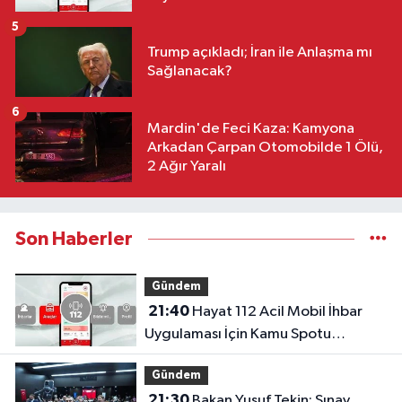
5
Trump açıkladı; İran ile Anlaşma mı
Sağlanacak?
6
Mardin'de Feci Kaza: Kamyona
Arkadan Çarpan Otomobilde 1 Ölü,
2 Ağır Yaralı
Son Haberler
Gündem
21:40
Hayat 112 Acil Mobil İhbar
Uygulaması İçin Kamu Spotu
Yayında!
Gündem
21:30
Bakan Yusuf Tekin: Sınav