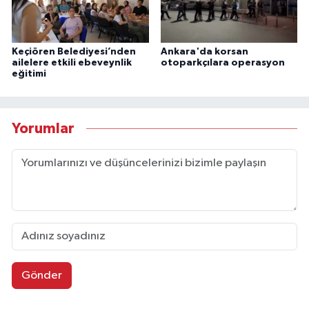
Keçiören Belediyesi’nden
Ankara'da korsan
ailelere etkili ebeveynlik
otoparkçılara operasyon
eğitimi
Yorumlar
Gönder