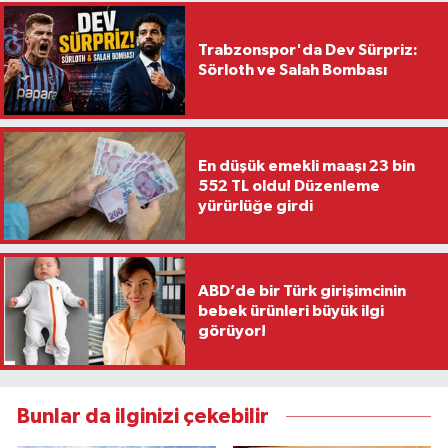
Trabzonspor'da Dev Sürpriz:
Sörloth ve Salah Bombası
En düşük emekli maaşı 23 bin
552 TL oldu! Düzenleme
yürürlüğe girdi
ABD’de bir Türk girişimcinin
bebek ürünleri büyük ilgi
görüyor!
Bunlar da ilginizi çekebilir