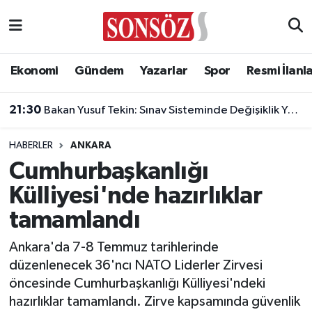
Asayiş
Ankara Nöbetçi Eczaneler
Ekonomi
Gündem
Yazarlar
Spor
Resmi İlanl
Astroloji & Burçlar
Ankara Hava Durumu
21:30
Bakan Yusuf Tekin: Sınav Sisteminde Değişiklik Yok, Sorular Yeni Müfredata Uygun Olacak
Bilim & Teknoloji
Ankara Namaz Vakitleri
HABERLER
ANKARA
Biyografi
Ankara Trafik Yoğunluk Haritası
Cumhurbaşkanlığı
Külliyesi'nde hazırlıklar
Çevre
Süper Lig Puan Durumu ve Fikstür
tamamlandı
Diğer
Tüm Manşetler
Ankara'da 7-8 Temmuz tarihlerinde
düzenlenecek 36'ncı NATO Liderler Zirvesi
Dünya
Son Dakika Haberleri
öncesinde Cumhurbaşkanlığı Külliyesi'ndeki
hazırlıklar tamamlandı. Zirve kapsamında güvenlik
Eğitim
Haber Arşivi