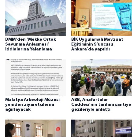
DMM'den 'Mekke Ortak
BİK Uygulamalı Mevzuat
Savunma Anlaşması'
Eğitiminin 9’uncusu
İddialarına Yalanlama
Ankara’da yapıldı
Malatya Arkeoloji Müzesi
ABB, Anafartalar
yeniden ziyaretçilerini
Caddesi’nin tarihini şantiye
ağırlayacak
gezileriyle anlattı