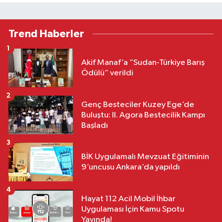
Trend Haberler
1
Akif Manaf’a “Sudan-Türkiye Barış
Ödülü” verildi
2
Genç Besteciler Kuzey Ege’de
Buluştu: II. Agora Bestecilik Kampı
Başladı
3
BİK Uygulamalı Mevzuat Eğitiminin
9’uncusu Ankara’da yapıldı
4
Hayat 112 Acil Mobil İhbar
Uygulaması İçin Kamu Spotu
Yayında!