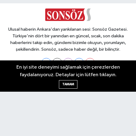
Ulusal haberin Ankara'dan yankılanan sesi: Sonsöz Gazetesi.
Türkiye'nin dört bir yanından en güncel, sıcak, son dakika
haberlerini takip edin, gündemi bizimle okuyun, yorumlayın,
şekillendirin. Sonsöz, sadece haber değil, bir bilinçtir.
En iyi site deneyimi sağlamak için çerezlerden
faydalanıyoruz. Detaylar için lütfen tıklayın.
Ankara Nöbetçi Eczaneler
TAMAM
Ankara Hava Durumu
Ankara Namaz Vakitleri
Ankara Trafik Yoğunluk Haritası
Puan Durumu ve Fikstür
Tüm Manşetler
Son Dakika Haberleri
Haber Arşivi