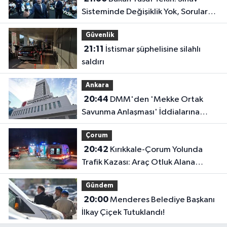
Sisteminde Değişiklik Yok, Sorular
Yeni Müfredata Uygun Olacak
Güvenlik
21:11
İstismar şüphelisine silahlı
saldırı
Ankara
20:44
DMM'den 'Mekke Ortak
Savunma Anlaşması' İddialarına
Yalanlama
Çorum
20:42
Kırıkkale-Çorum Yolunda
Trafik Kazası: Araç Otluk Alana
Devrildi, Yaralılar Var!
Gündem
20:00
Menderes Belediye Başkanı
İlkay Çiçek Tutuklandı!