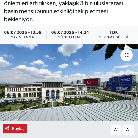
önlemleri artırılırken, yaklaşık 3 bin uluslararası
basın mensubunun etkinliği takip etmesi
Ekonomi
bekleniyor.
Eleman
06.07.2026 - 13:59
06.07.2026 - 14:24
1 DK
YAYINLANMA
GÜNCELLEME
OKUNMA SÜRESI
Emlak
Gündem
Gurme
Haber
İlçe Haberleri
Keşfet
Paylaş
-
+
A
A
Kültür & Sanat