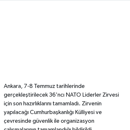
Magazin
Resmi İlanlar
Sağlık
Seri İlan
Siyaset
Ankara, 7-8 Temmuz tarihlerinde
Sokak Hayvanlarını Sahiplendirme
gerçekleştirilecek 36'ncı NATO Liderler Zirvesi
Sonsöz Özel
için son hazırlıklarını tamamladı. Zirvenin
yapılacağı Cumhurbaşkanlığı Külliyesi ve
Spor
çevresinde güvenlik ile organizasyon
çalışmalarının tamamlandığı bildirildi.