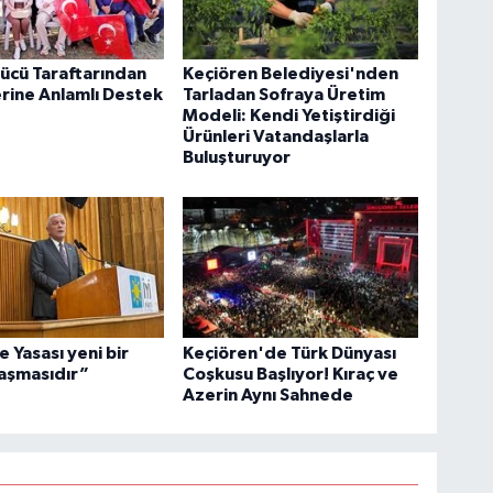
ücü Taraftarından
Keçiören Belediyesi'nden
erine Anlamlı Destek
Tarladan Sofraya Üretim
Modeli: Kendi Yetiştirdiği
Ürünleri Vatandaşlarla
Buluşturuyor
 Yasası yeni bir
Keçiören'de Türk Dünyası
aşmasıdır”
Coşkusu Başlıyor! Kıraç ve
Azerin Aynı Sahnede