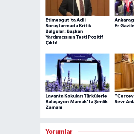
Etimesgut'ta Adli
Ankarag
Soruşturmada Kritik
Er Gazil
Bulgular: Başkan
Yardımcısının Testi Pozitif
Çıktı!
Lavanta Kokuları Türkülerle
“Çerçeve
Buluşuyor: Mamak'ta Şenlik
Sevr Anl
Zamanı
Yorumlar