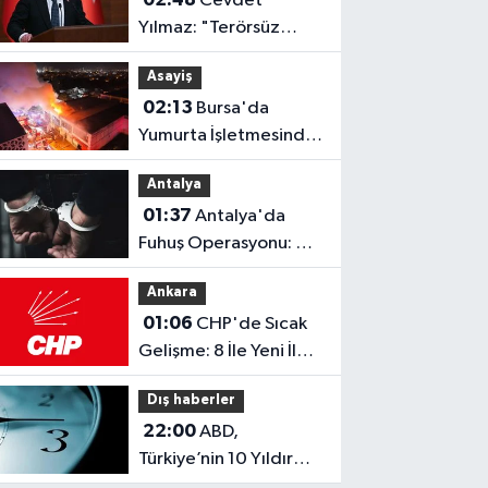
Cevdet
İnanıyoruz!
Yılmaz: "Terörsüz
Türkiye Ortamında
Asayiş
Standartlarımızı
02:13
Bursa'da
Yükselteceğiz"
Yumurta İşletmesinde
Yangın: 1 İtfaiyeci
Antalya
Dumandan Etkilendi
01:37
Antalya'da
Fuhuş Operasyonu: 7
Kişi Tutuklandı!
Ankara
01:06
CHP'de Sıcak
Gelişme: 8 İle Yeni İl
Başkanı Atandı!
Dış haberler
22:00
ABD,
Türkiye’nin 10 Yıldır
Uyguladığı Kalıcı Yaz