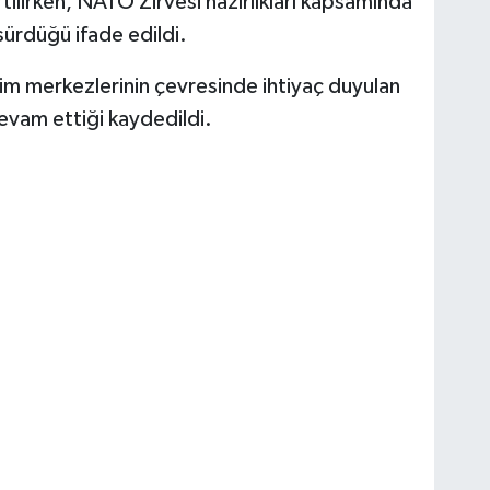
tilirken, NATO Zirvesi hazırlıkları kapsamında
 sürdüğü ifade edildi.
tim merkezlerinin çevresinde ihtiyaç duyulan
devam ettiği kaydedildi.