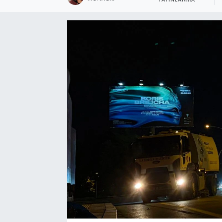
YAYINLANMA
Ekonomi
Eleman
Emlak
Gündem
Gurme
Haber
İlçe Haberleri
Keşfet
Kültür & Sanat