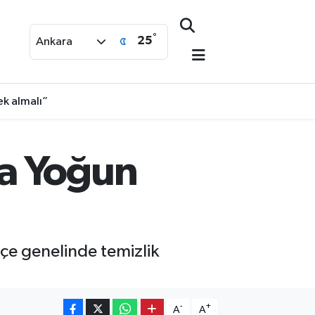
°
25
Ankara
k almalı”
da Yoğun
çe genelinde temizlik
-
+
A
A