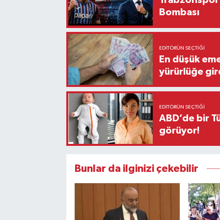
Trabzonspor'
Bombası
EDITÖRÜN SEÇTIĞI
En düşük eme
yürürlüğe gir
EDITÖRÜN SEÇTIĞI
ABD’de bir Tü
görüyor!
Bunlar da ilginizi çekebilir