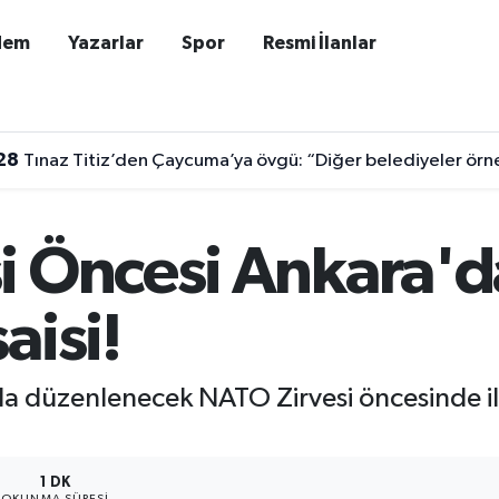
dem
Yazarlar
Spor
Resmi İlanlar
28
Tınaz Titiz’den Çaycuma’ya övgü: “Diğer belediyeler örne
i Öncesi Ankara'
aisi!
da düzenlenecek NATO Zirvesi öncesinde il
1 DK