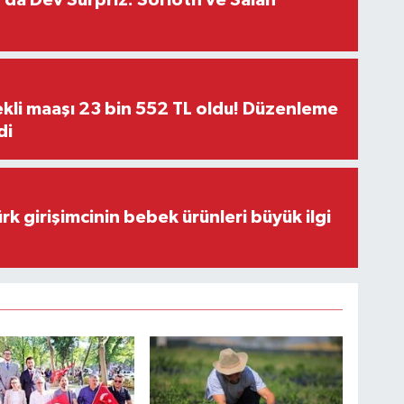
da Dev Sürpriz: Sörloth ve Salah
kli maaşı 23 bin 552 TL oldu! Düzenleme
di
rk girişimcinin bebek ürünleri büyük ilgi