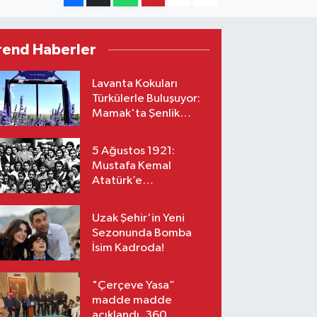
rend Haberler
Lavanta Kokuları
Türkülerle Buluşuyor:
Mamak'ta Şenlik
Zamanı
5 Ağustos 1921:
Mustafa Kemal
Atatürk’e
“Başkomutanlık”
Yetkisi Verildi!
Uzak Şehir'in Yeni
Sezonunda Bomba
İsim Kadroda!
"Çerçeve Yasa”
madde madde
açıklandı, 360