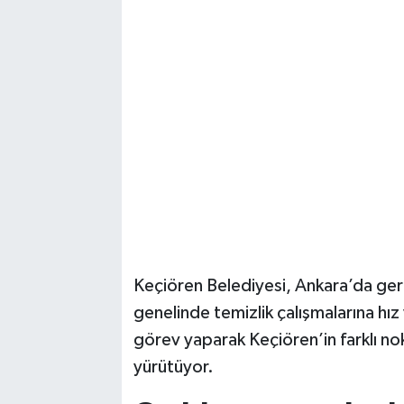
Magazin
Resmi İlanlar
Sağlık
Seri İlan
Siyaset
Sokak Hayvanlarını Sahiplendirme
Keçiören Belediyesi, Ankara’da ger
genelinde temizlik çalışmalarına hı
Sonsöz Özel
görev yaparak Keçiören’in farklı nok
Spor
yürütüyor.