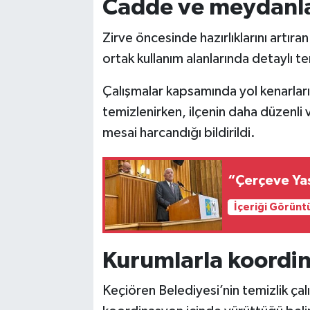
Cadde ve meydanla
Vasıta
Zirve öncesinde hazırlıklarını artır
Yaşam
ortak kullanım alanlarında detaylı te
Çalışmalar kapsamında yol kenarları, 
temizlenirken, ilçenin daha düzenli
mesai harcandığı bildirildi.
“Çerçeve Yas
İçeriği Görünt
Kurumlarla koordin
Keçiören Belediyesi’nin temizlik çalış