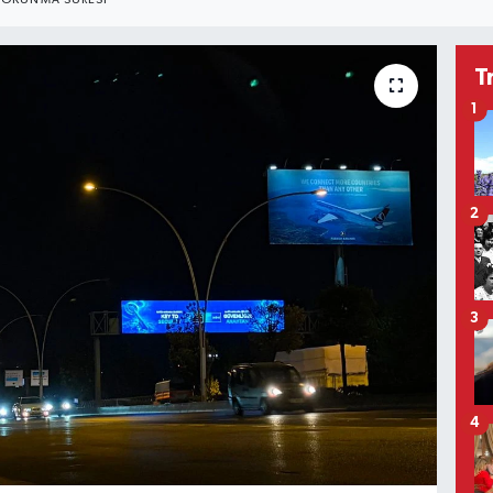
OKUNMA SÜRESI
T
1
2
3
4