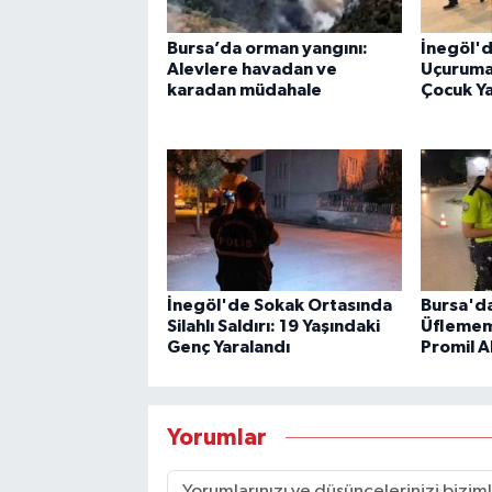
Bursa’da orman yangını:
İnegöl'de
Alevlere havadan ve
Uçuruma 
karadan müdahale
Çocuk Ya
İnegöl'de Sokak Ortasında
Bursa'd
Silahlı Saldırı: 19 Yaşındaki
Üflememe
Genç Yaralandı
Promil Al
Yorumlar