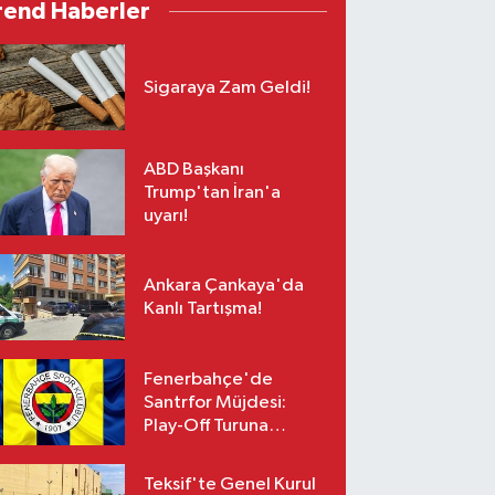
rend Haberler
Sigaraya Zam Geldi!
ABD Başkanı
Trump'tan İran'a
uyarı!
Ankara Çankaya'da
Kanlı Tartışma!
Fenerbahçe'de
Santrfor Müjdesi:
Play-Off Turuna
Yetişiyor!
Teksif'te Genel Kurul