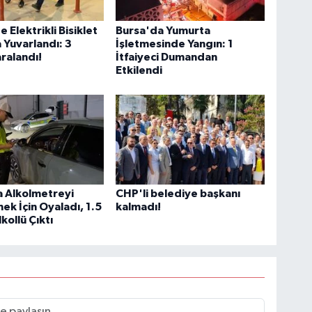
 Elektrikli Bisiklet
Bursa'da Yumurta
Yuvarlandı: 3
İşletmesinde Yangın: 1
ralandı!
İtfaiyeci Dumandan
Etkilendi
a Alkolmetreyi
CHP'li belediye başkanı
k İçin Oyaladı, 1.5
kalmadı!
kollü Çıktı