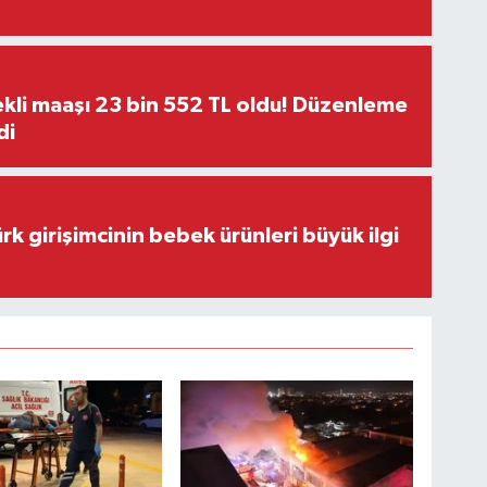
kli maaşı 23 bin 552 TL oldu! Düzenleme
di
rk girişimcinin bebek ürünleri büyük ilgi