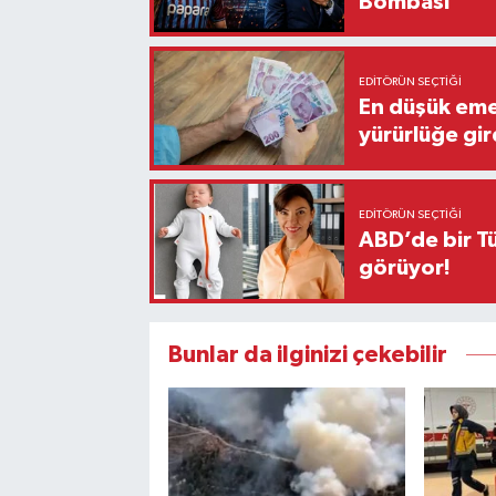
Bombası
EDITÖRÜN SEÇTIĞI
En düşük eme
yürürlüğe gir
EDITÖRÜN SEÇTIĞI
ABD’de bir Tü
görüyor!
Bunlar da ilginizi çekebilir