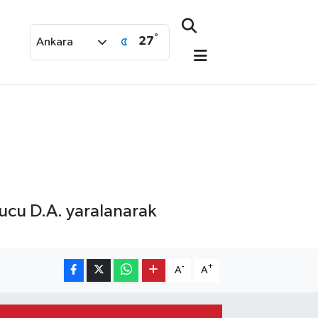
°
27
Ankara
ucu D.A. yaralanarak
-
+
A
A