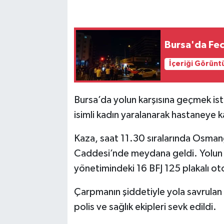
Bursa'da Feci
İçeriği Görünt
Bursa’da yolun karşısına geçmek is
isimli kadın yaralanarak hastaneye ka
Kaza, saat 11.30 sıralarında Osmang
Caddesi’nde meydana geldi. Yolun 
yönetimindeki 16 BFJ 125 plakalı ot
Çarpmanın şiddetiyle yola savrulan 
polis ve sağlık ekipleri sevk edildi.