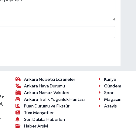
Ankara Nöbetçi Eczaneler
Künye
Ankara Hava Durumu
Gündem
Ankara Namaz Vakitleri
Spor
öz
Ankara Trafik Yoğunluk Haritası
Magazin
l,
Puan Durumu ve Fikstür
Asayiş
Tüm Manşetler
,
Son Dakika Haberleri
Haber Arşivi