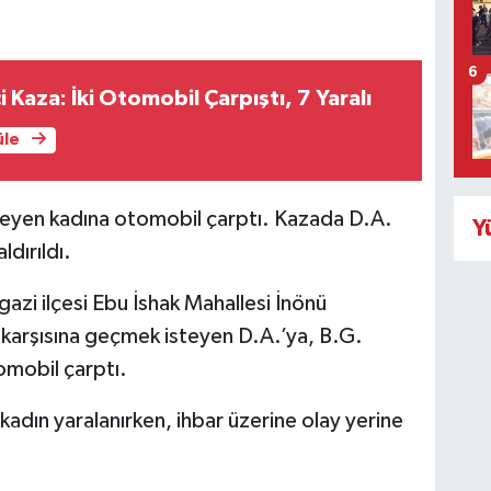
6
 Kaza: İki Otomobil Çarpıştı, 7 Yaralı
üle
teyen kadına otomobil çarptı. Kazada D.A.
Y
ldırıldı.
azi ilçesi Ebu İshak Mahallesi İnönü
karşısına geçmek isteyen D.A.’ya, B.G.
omobil çarptı.
kadın yaralanırken, ihbar üzerine olay yerine