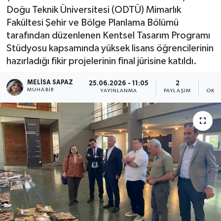
Doğu Teknik Üniversitesi (ODTÜ) Mimarlık
Ekonomi
Fakültesi Şehir ve Bölge Planlama Bölümü
tarafından düzenlenen Kentsel Tasarım Programı
Eleman
Stüdyosu kapsamında yüksek lisans öğrencilerinin
hazırladığı fikir projelerinin final jürisine katıldı.
Emlak
MELISA SAPAZ
25.06.2026 - 11:05
2
MUHABIR
YAYINLANMA
PAYLAŞIM
OKUN
Gündem
Gurme
Haber
İlçe Haberleri
Keşfet
Kültür & Sanat