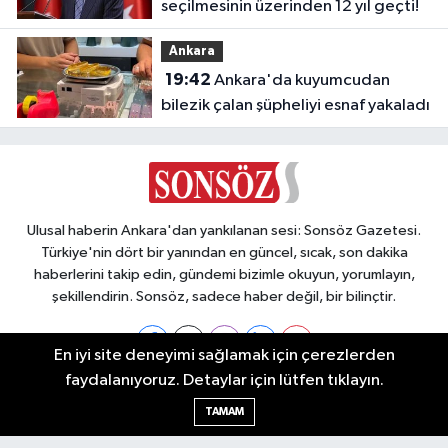
seçilmesinin üzerinden 12 yıl geçti!
Ankara
19:42
Ankara'da kuyumcudan
bilezik çalan şüpheliyi esnaf yakaladı
Ulusal haberin Ankara'dan yankılanan sesi: Sonsöz Gazetesi.
Türkiye'nin dört bir yanından en güncel, sıcak, son dakika
haberlerini takip edin, gündemi bizimle okuyun, yorumlayın,
şekillendirin. Sonsöz, sadece haber değil, bir bilinçtir.
En iyi site deneyimi sağlamak için çerezlerden
faydalanıyoruz. Detaylar için lütfen tıklayın.
Ankara Nöbetçi Eczaneler
TAMAM
Ankara Hava Durumu
Ankara Namaz Vakitleri