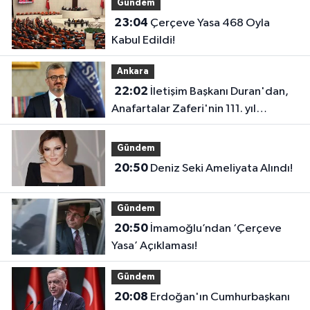
Gündem
23:04
Çerçeve Yasa 468 Oyla
Kabul Edildi!
Ankara
22:02
İletişim Başkanı Duran'dan,
Anafartalar Zaferi'nin 111. yıl
dönümü paylaşımı!
Gündem
20:50
Deniz Seki Ameliyata Alındı!
Gündem
20:50
İmamoğlu’ndan ‘Çerçeve
Yasa’ Açıklaması!
Gündem
20:08
Erdoğan'ın Cumhurbaşkanı