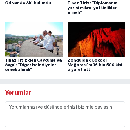
Odasında ölü bulundu
Tınaz Titiz: “Diplomanın
yerini mikro-yetkinlikler
almalı”
Tınaz Titiz’den Çaycuma’ya
Zonguldak Gökgöl
övgü: “Diğer belediyeler
Mağarası'nı 36 bin 500 kişi
örnek almalı”
ziyaret etti
Yorumlar