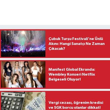
Çubuk Turşu Festivali'ne Ünlü
Akını: Hangi Sanatçı Ne Zaman
Çıkacak?
Manifest Global Ekranda:
Wembley Konseri Netflix
Belgeseli Oluyor!
Vergi cezası, öğrenim kredisi
ve SGK borcu olanlar dikkat!