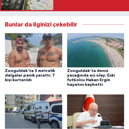
Bunlar da ilginizi çekebilir
Zonguldak’ta 5 metrelik
Zonguldak’ta deniz
dalgalar panik yarattı: 7
yasağında acı olay: Eski
kişi kurtarıldı
futbolcu Hakan Ergin
hayatını kaybetti