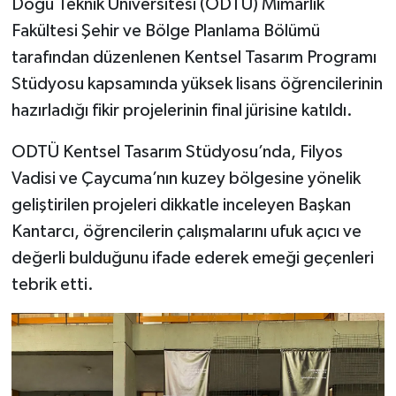
Doğu Teknik Üniversitesi (ODTÜ) Mimarlık
Vasıta
Fakültesi Şehir ve Bölge Planlama Bölümü
Yaşam
tarafından düzenlenen Kentsel Tasarım Programı
Stüdyosu kapsamında yüksek lisans öğrencilerinin
hazırladığı fikir projelerinin final jürisine katıldı.
ODTÜ Kentsel Tasarım Stüdyosu’nda, Filyos
Vadisi ve Çaycuma’nın kuzey bölgesine yönelik
geliştirilen projeleri dikkatle inceleyen Başkan
Kantarcı, öğrencilerin çalışmalarını ufuk açıcı ve
değerli bulduğunu ifade ederek emeği geçenleri
tebrik etti.