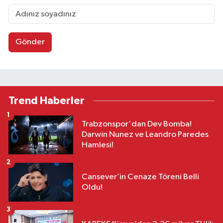
Gönder
Trend Haberler
1
Trabzonspor'dan Dev Bomba!
Darwin Nunez ve Leandro Paredes
Hamlesi!
2
Cansever’in Cenaze Töreni Belli
Oldu!
3