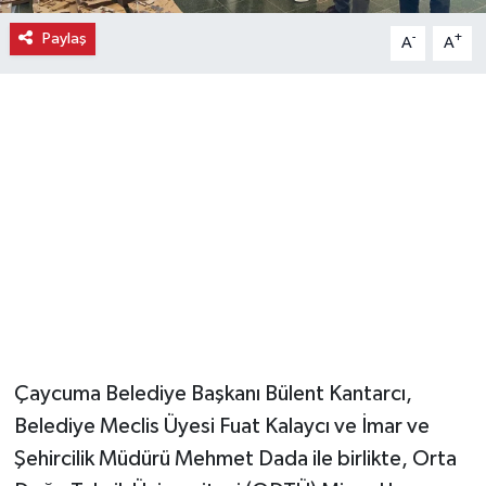
Paylaş
-
+
A
A
Magazin
Resmi İlanlar
Sağlık
Seri İlan
Siyaset
Sokak Hayvanlarını Sahiplendirme
Sonsöz Özel
Çaycuma Belediye Başkanı Bülent Kantarcı,
Belediye Meclis Üyesi Fuat Kalaycı ve İmar ve
Spor
Şehircilik Müdürü Mehmet Dada ile birlikte, Orta