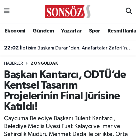
Asayiş
Ankara Nöbetçi Eczaneler
Ekonomi
Gündem
Yazarlar
Spor
Resmi İlanl
Astroloji & Burçlar
Ankara Hava Durumu
22:02
İletişim Başkanı Duran'dan, Anafartalar Zaferi'nin 111. yıl dönümü paylaşımı!
Bilim & Teknoloji
Ankara Namaz Vakitleri
HABERLER
ZONGULDAK
Biyografi
Ankara Trafik Yoğunluk Haritası
Başkan Kantarcı, ODTÜ’de
Kentsel Tasarım
Çevre
Süper Lig Puan Durumu ve Fikstür
Projelerinin Final Jürisine
Diğer
Tüm Manşetler
Katıldı!
Dünya
Son Dakika Haberleri
Çaycuma Belediye Başkanı Bülent Kantarcı,
Belediye Meclis Üyesi Fuat Kalaycı ve İmar ve
Eğitim
Haber Arşivi
Şehircilik Müdürü Mehmet Dada ile birlikte, Orta