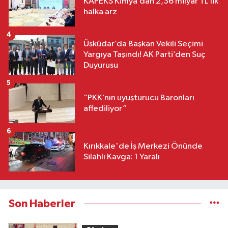
KAPEKS Kimya’dan 2,36 milyar TL’lik
halka arz
4
Üsküdar’da Başkan Vekili Seçimi
Yargıya Taşındı! AK Parti’den Suç
Duyurusu
5
“PKK’nın uyuşturucu Baronları
affediliyor”
6
Kırıkkale'de İş Merkezi Önünde
Silahlı Kavga: 1 Yaralı
Son Haberler