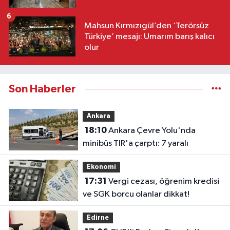
6
Mahsun Kırmızıgül’den ‘Terörsüz
Türkiye’ mesajı: Umarım barış kalıcı
olur
Son Haberler
Ankara
18:10
Ankara Çevre Yolu'nda
minibüs TIR'a çarptı: 7 yaralı
Ekonomi
17:31
Vergi cezası, öğrenim kredisi
ve SGK borcu olanlar dikkat!
Edirne