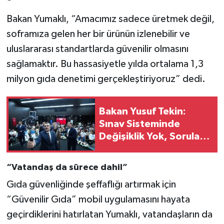
Bakan Yumaklı, “Amacımız sadece üretmek değil,
soframıza gelen her bir ürünün izlenebilir ve
uluslararası standartlarda güvenilir olmasını
sağlamaktır. Bu hassasiyetle yılda ortalama 1,3
milyon gıda denetimi gerçekleştiriyoruz” dedi.
Bakan Yusuf Tekin:
Sınav Sisteminde
Değişiklik Yok, Sorular
Yeni Müfredata Uygun
Olacak
“Vatandaş da sürece dahil”
Gıda güvenliğinde şeffaflığı artırmak için
“Güvenilir Gıda” mobil uygulamasını hayata
geçirdiklerini hatırlatan Yumaklı, vatandaşların da