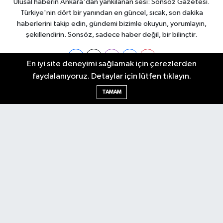
Ulusal haberin Ankara'dan yankılanan sesi: Sonsöz Gazetesi.
Türkiye'nin dört bir yanından en güncel, sıcak, son dakika
haberlerini takip edin, gündemi bizimle okuyun, yorumlayın,
şekillendirin. Sonsöz, sadece haber değil, bir bilinçtir.
En iyi site deneyimi sağlamak için çerezlerden
faydalanıyoruz. Detaylar için lütfen tıklayın.
Ankara Nöbetçi Eczaneler
TAMAM
Ankara Hava Durumu
Ankara Namaz Vakitleri
Ankara Trafik Yoğunluk Haritası
Puan Durumu ve Fikstür
Tüm Manşetler
Son Dakika Haberleri
Haber Arşivi
Künye
Ekonomi
Gündem
Yazarlar
Spor
Politika
Magazin
Gündem
Asayiş
Sonsöz Özel