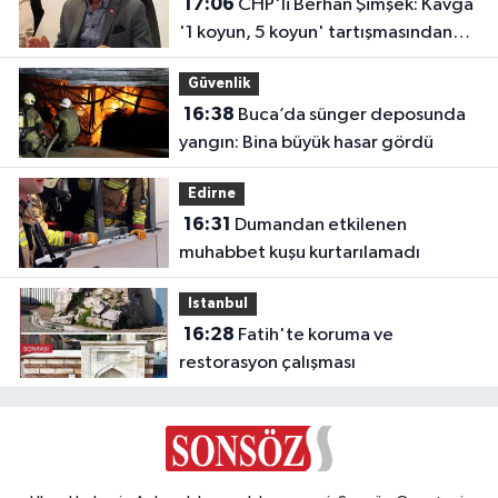
17:06
CHP'li Berhan Şimşek: Kavga
'1 koyun, 5 koyun' tartışmasından
çıktı
Güvenlik
16:38
Buca’da sünger deposunda
yangın: Bina büyük hasar gördü
Edirne
16:31
Dumandan etkilenen
muhabbet kuşu kurtarılamadı
Istanbul
16:28
Fatih'te koruma ve
restorasyon çalışması