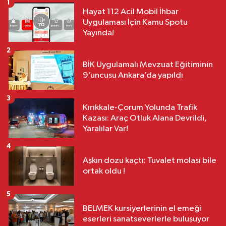
1
Hayat 112 Acil Mobil İhbar
Uygulaması İçin Kamu Spotu
Yayında!
2
BİK Uygulamalı Mevzuat Eğitiminin
9’uncusu Ankara’da yapıldı
3
Kırıkkale-Çorum Yolunda Trafik
Kazası: Araç Otluk Alana Devrildi,
Yaralılar Var!
4
Aşkın dozu kaçtı: Tuvalet molası bile
ortak oldu !
5
BELMEK kursiyerlerinin el emeği
eserleri sanatseverlerle buluşuyor