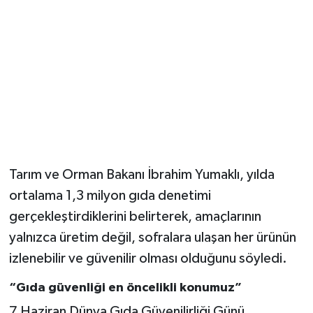
Magazin
Resmi İlanlar
Sağlık
Seri İlan
Tarım ve Orman Bakanı İbrahim Yumaklı, yılda
Siyaset
ortalama 1,3 milyon gıda denetimi
Sokak Hayvanlarını Sahiplendirme
gerçekleştirdiklerini belirterek, amaçlarının
yalnızca üretim değil, sofralara ulaşan her ürünün
Sonsöz Özel
izlenebilir ve güvenilir olması olduğunu söyledi.
Spor
“Gıda güvenliği en öncelikli konumuz”
7 Haziran Dünya Gıda Güvenilirliği Günü