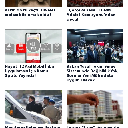
Aşkın dozu kaçtı: Tuvalet
“Çerçeve Yasa” TBMM
molası bile ortak oldu !
Adalet Komisyonu’ndan
geçti!
Hayat 112 Acil Mobil İhbar
Bakan Yusuf Tekin: Sınav
Uygulaması İçin Kamu
Sisteminde Değişiklik Yok,
Spotu Yayında!
Sorular Yeni Müfredata
Uygun Olacak
Menderes Belediye Başkanı
Faizsiz “Evim” Sisteminde