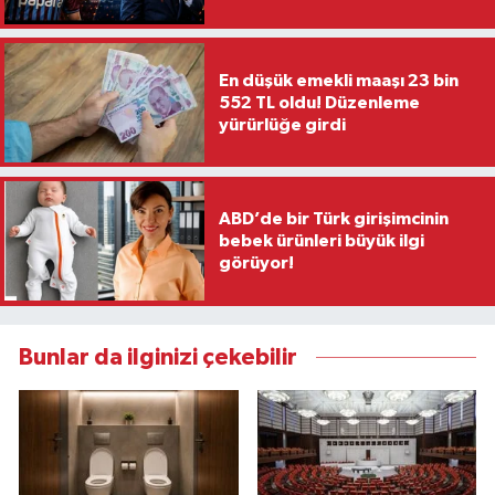
En düşük emekli maaşı 23 bin
552 TL oldu! Düzenleme
yürürlüğe girdi
ABD’de bir Türk girişimcinin
bebek ürünleri büyük ilgi
görüyor!
Bunlar da ilginizi çekebilir