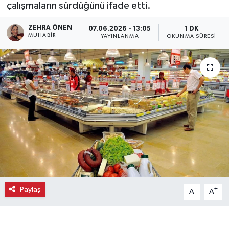
çalışmaların sürdüğünü ifade etti.
Ekonomi
ZEHRA ÖNEN
07.06.2026 - 13:05
1 DK
MUHABIR
YAYINLANMA
OKUNMA SÜRESI
Eleman
Emlak
Gündem
Gurme
Haber
İlçe Haberleri
Paylaş
-
+
A
A
Keşfet
Kültür & Sanat