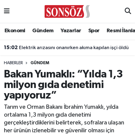
Asayiş
Ankara Nöbetçi Eczaneler
Ekonomi
Gündem
Yazarlar
Spor
Resmi İlanl
Astroloji & Burçlar
Ankara Hava Durumu
15:02
Elektrik arızasını onanırken akıma kapılan işçi öldü
Bilim & Teknoloji
Ankara Namaz Vakitleri
HABERLER
GÜNDEM
Biyografi
Ankara Trafik Yoğunluk Haritası
Bakan Yumaklı: “Yılda 1,3
milyon gıda denetimi
Çevre
Süper Lig Puan Durumu ve Fikstür
yapıyoruz”
Diğer
Tüm Manşetler
Tarım ve Orman Bakanı İbrahim Yumaklı, yılda
ortalama 1,3 milyon gıda denetimi
Dünya
Son Dakika Haberleri
gerçekleştirdiklerini belirterek, sofralara ulaşan
her ürünün izlenebilir ve güvenilir olması için
Eğitim
Haber Arşivi