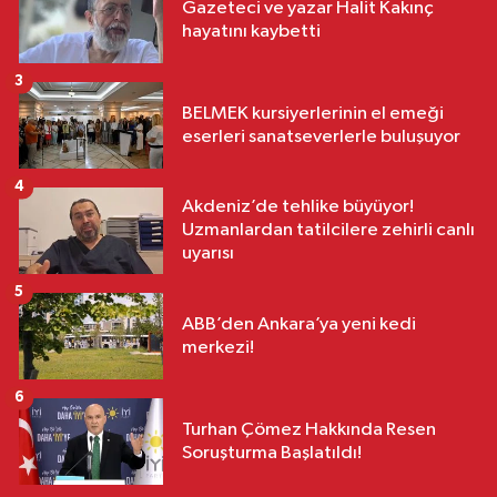
Gazeteci ve yazar Halit Kakınç
hayatını kaybetti
3
BELMEK kursiyerlerinin el emeği
eserleri sanatseverlerle buluşuyor
4
Akdeniz’de tehlike büyüyor!
Uzmanlardan tatilcilere zehirli canlı
uyarısı
5
ABB’den Ankara’ya yeni kedi
merkezi!
6
Turhan Çömez Hakkında Resen
Soruşturma Başlatıldı!