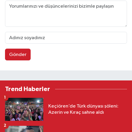
Gönder
Trend Haberler
1
Keçiören’de Türk dünyası şöleni:
Azerin ve Kıraç sahne aldı
2