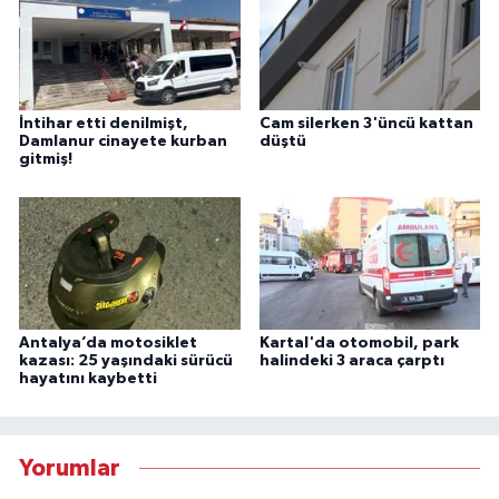
İntihar etti denilmişt,
Cam silerken 3'üncü kattan
Damlanur cinayete kurban
düştü
gitmiş!
Antalya’da motosiklet
Kartal'da otomobil, park
kazası: 25 yaşındaki sürücü
halindeki 3 araca çarptı
hayatını kaybetti
Yorumlar