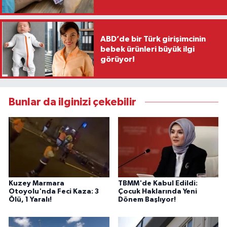
ABD’de bir Türk girişimcinin
bebek ürünleri büyük ilgi
görüyor!
Bunlar da ilginizi çekebilir
Kuzey Marmara
TBMM'de Kabul Edildi:
Otoyolu'nda Feci Kaza: 3
Çocuk Haklarında Yeni
Ölü, 1 Yaralı!
Dönem Başlıyor!