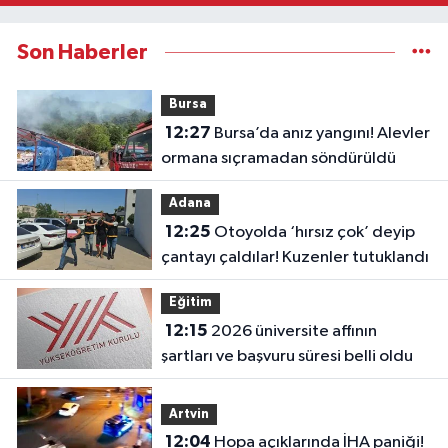
Son Haberler
Bursa
12:27
Bursa’da anız yangını! Alevler
ormana sıçramadan söndürüldü
Adana
12:25
Otoyolda ‘hırsız çok’ deyip
çantayı çaldılar! Kuzenler tutuklandı
Eğitim
12:15
2026 üniversite affının
şartları ve başvuru süresi belli oldu
Artvin
12:04
Hopa açıklarında İHA paniği!