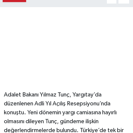
Magazin
Resmi İlanlar
Sağlık
Seri İlan
Siyaset
Sokak Hayvanlarını Sahiplendirme
Adalet Bakanı Yılmaz Tunç, Yargıtay’da
düzenlenen Adli Yıl Açılış Resepsiyonu’nda
Sonsöz Özel
konuştu. Yeni dönemin yargı camiasına hayırlı
Spor
olmasını dileyen Tunç, gündeme ilişkin
değerlendirmelerde bulundu. Türkiye’de tek bir