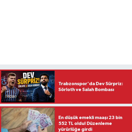
Trabzonspor'da Dev Sürpriz:
Sörloth ve Salah Bombası
En düşük emekli maaşı 23 bin
552 TL oldu! Düzenleme
yürürlüğe girdi