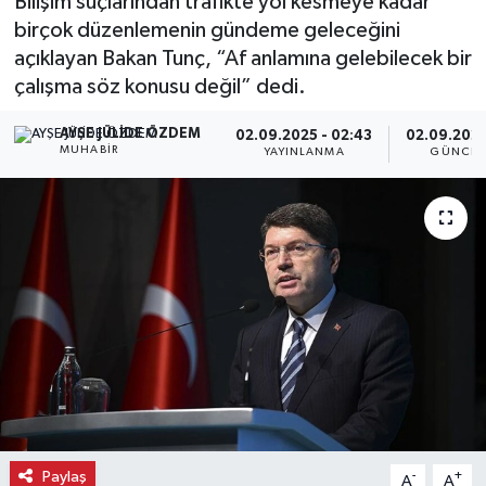
Bilişim suçlarından trafikte yol kesmeye kadar
birçok düzenlemenin gündeme geleceğini
Ekonomi
açıklayan Bakan Tunç, “Af anlamına gelebilecek bir
çalışma söz konusu değil” dedi.
Eleman
AYŞE JÜLIDE ÖZDEM
02.09.2025 - 02:43
02.09.2025
Emlak
MUHABIR
YAYINLANMA
GÜNCEL
Gündem
Gurme
Haber
İlçe Haberleri
Keşfet
Paylaş
-
+
Kültür & Sanat
A
A