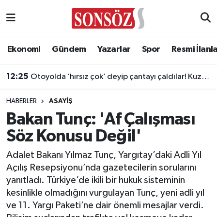
Asayiş
Ankara Nöbetçi Eczaneler
Ekonomi
Gündem
Yazarlar
Spor
Resmi İlanl
Astroloji & Burçlar
Ankara Hava Durumu
12:25
Otoyolda ‘hırsız çok’ deyip çantayı çaldılar! Kuzenler tutuklandı
Bilim & Teknoloji
Ankara Namaz Vakitleri
HABERLER
ASAYIŞ
Biyografi
Ankara Trafik Yoğunluk Haritası
Bakan Tunç: 'Af Çalışması
Söz Konusu Değil'
Çevre
Süper Lig Puan Durumu ve Fikstür
Adalet Bakanı Yılmaz Tunç, Yargıtay’daki Adli Yıl
Diğer
Tüm Manşetler
Açılış Resepsiyonu’nda gazetecilerin sorularını
yanıtladı. Türkiye’de ikili bir hukuk sisteminin
Dünya
Son Dakika Haberleri
kesinlikle olmadığını vurgulayan Tunç, yeni adli yıl
ve 11. Yargı Paketi’ne dair önemli mesajlar verdi.
Eğitim
Haber Arşivi