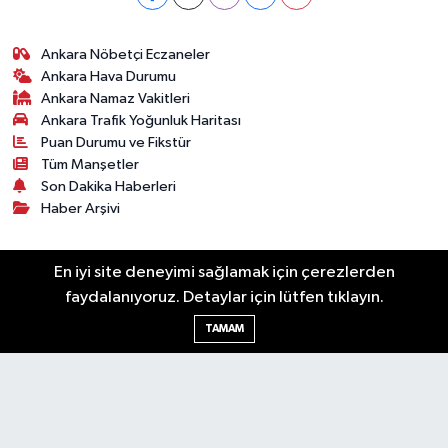
Ankara Nöbetçi Eczaneler
Ankara Hava Durumu
Ankara Namaz Vakitleri
Ankara Trafik Yoğunluk Haritası
Puan Durumu ve Fikstür
Tüm Manşetler
Son Dakika Haberleri
Haber Arşivi
Künye
Ekonomi
Gündem
Yazarlar
Spor
En iyi site deneyimi sağlamak için çerezlerden
Politika
Magazin
Gündem
Asayiş
faydalanıyoruz. Detaylar için lütfen tıklayın.
Sonsöz Özel
TAMAM