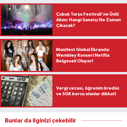
Çubuk Turşu Festivali'ne Ünlü
Akını: Hangi Sanatçı Ne Zaman
Çıkacak?
Manifest Global Ekranda:
Wembley Konseri Netflix
Belgeseli Oluyor!
Vergi cezası, öğrenim kredisi
ve SGK borcu olanlar dikkat!
Bunlar da ilginizi çekebilir