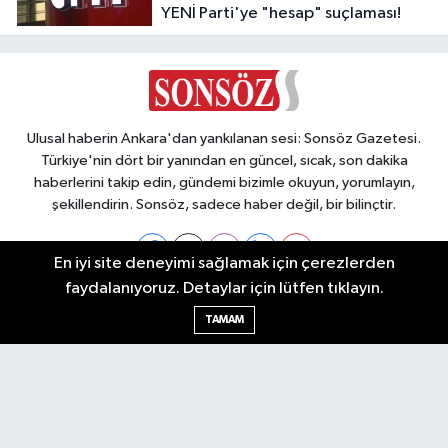
YENİ Parti'ye "hesap" suçlaması!
Ulusal haberin Ankara'dan yankılanan sesi: Sonsöz Gazetesi.
Türkiye'nin dört bir yanından en güncel, sıcak, son dakika
haberlerini takip edin, gündemi bizimle okuyun, yorumlayın,
şekillendirin. Sonsöz, sadece haber değil, bir bilinçtir.
En iyi site deneyimi sağlamak için çerezlerden
faydalanıyoruz. Detaylar için lütfen tıklayın.
Ankara Nöbetçi Eczaneler
TAMAM
Ankara Hava Durumu
Ankara Namaz Vakitleri
Ankara Trafik Yoğunluk Haritası
Puan Durumu ve Fikstür
Tüm Manşetler
Son Dakika Haberleri