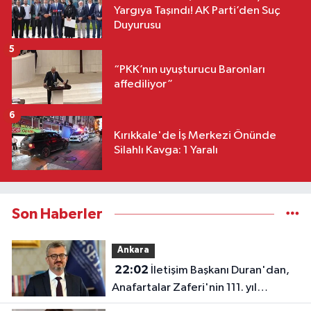
Yargıya Taşındı! AK Parti’den Suç
Duyurusu
5
“PKK’nın uyuşturucu Baronları
affediliyor”
6
Kırıkkale'de İş Merkezi Önünde
Silahlı Kavga: 1 Yaralı
Son Haberler
Ankara
22:02
İletişim Başkanı Duran'dan,
Anafartalar Zaferi'nin 111. yıl
dönümü paylaşımı!