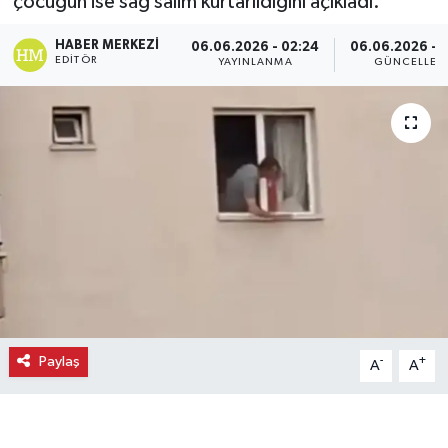
çocuğun ise sağ salim kurtarıldığını açıkladı.
Ekonomi
HABER MERKEZI
06.06.2026 - 02:24
06.06.2026 - 
EDITÖR
YAYINLANMA
GÜNCELLEM
Eleman
Emlak
Gündem
Gurme
Haber
İlçe Haberleri
Paylaş
-
+
A
A
Keşfet
Kültür & Sanat