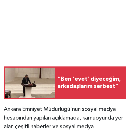
Magazin
Resmi İlanlar
Sağlık
Seri İlan
Siyaset
“Ben ‘evet’ diyeceğim,
arkadaşlarım serbest”
Sokak Hayvanlarını Sahiplendirme
Sonsöz Özel
Ankara Emniyet Müdürlüğü'nün sosyal medya
Spor
hesabından yapılan açıklamada, kamuoyunda yer
alan çeşitli haberler ve sosyal medya