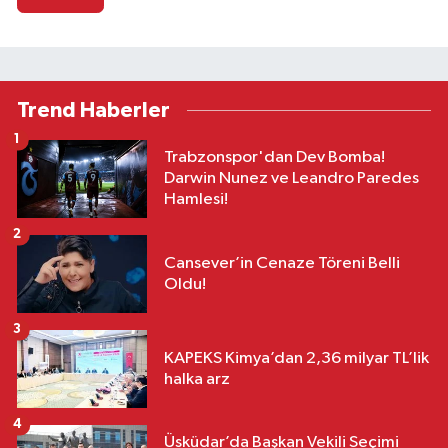
Trend Haberler
1
Trabzonspor'dan Dev Bomba!
Darwin Nunez ve Leandro Paredes
Hamlesi!
2
Cansever’in Cenaze Töreni Belli
Oldu!
3
KAPEKS Kimya’dan 2,36 milyar TL’lik
halka arz
4
Üsküdar’da Başkan Vekili Seçimi