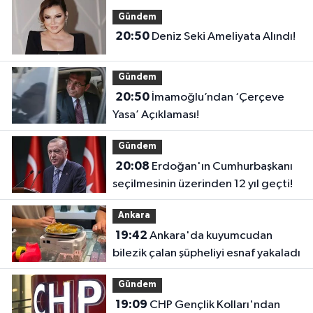
Gündem
20:50
Deniz Seki Ameliyata Alındı!
Gündem
20:50
İmamoğlu’ndan ‘Çerçeve
Yasa’ Açıklaması!
Gündem
20:08
Erdoğan'ın Cumhurbaşkanı
seçilmesinin üzerinden 12 yıl geçti!
Ankara
19:42
Ankara'da kuyumcudan
bilezik çalan şüpheliyi esnaf yakaladı
Gündem
19:09
CHP Gençlik Kolları'ndan