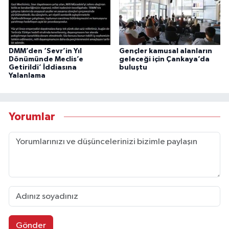
DMM’den ‘Sevr’in Yıl
Gençler kamusal alanların
Dönümünde Meclis’e
geleceği için Çankaya’da
Getirildi’ İddiasına
buluştu
Yalanlama
Yorumlar
Gönder