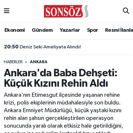
Asayiş
Ankara Nöbetçi Eczaneler
Ekonomi
Gündem
Yazarlar
Spor
Resmi İlanl
Astroloji & Burçlar
Ankara Hava Durumu
20:50
Deniz Seki Ameliyata Alındı!
Bilim & Teknoloji
Ankara Namaz Vakitleri
HABERLER
ANKARA
Biyografi
Ankara Trafik Yoğunluk Haritası
Ankara'da Baba Dehşeti:
Küçük Kızını Rehin Aldı
Çevre
Süper Lig Puan Durumu ve Fikstür
Ankara'nın Etimesgut ilçesinde yaşanan rehine
Diğer
Tüm Manşetler
krizi, polis ekiplerinin müdahalesiyle son buldu.
Ankara Emniyet Müdürlüğü, küçük yaştaki kızını
Dünya
Son Dakika Haberleri
rehin alan şahsın gerçekleştirilen operasyon
sonucunda yaralı olarak etkisiz hale getirildiğini,
Eğitim
Haber Arşivi