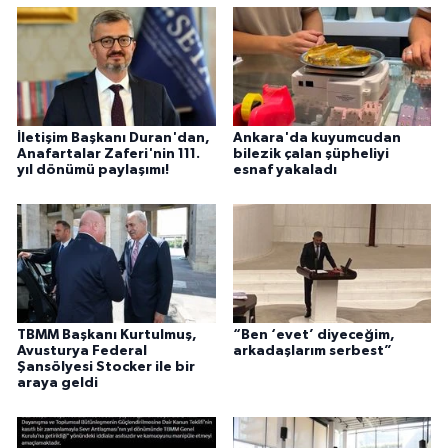
İletişim Başkanı Duran'dan,
Ankara'da kuyumcudan
Anafartalar Zaferi'nin 111.
bilezik çalan şüpheliyi
yıl dönümü paylaşımı!
esnaf yakaladı
TBMM Başkanı Kurtulmuş,
“Ben ‘evet’ diyeceğim,
Avusturya Federal
arkadaşlarım serbest”
Şansölyesi Stocker ile bir
araya geldi