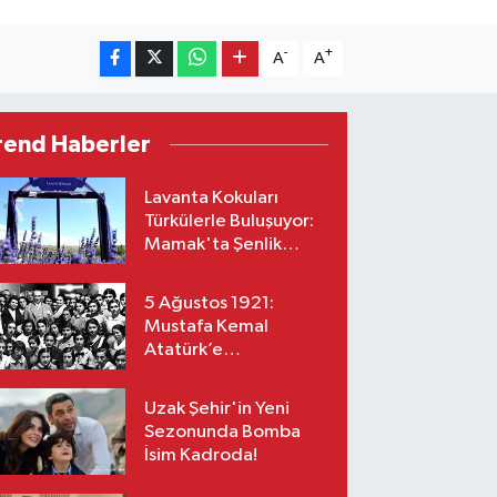
-
+
A
A
rend Haberler
Lavanta Kokuları
Türkülerle Buluşuyor:
Mamak'ta Şenlik
Zamanı
5 Ağustos 1921:
Mustafa Kemal
Atatürk’e
“Başkomutanlık”
Yetkisi Verildi!
Uzak Şehir'in Yeni
Sezonunda Bomba
İsim Kadroda!