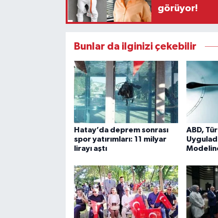
görüyor!
Bunlar da ilginizi çekebilir
Hatay’da deprem sonrası
ABD, Tür
spor yatırımları: 11 milyar
Uyguladığ
lirayı aştı
Modelin