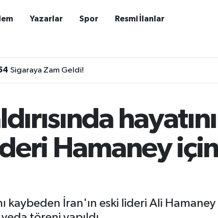
dem
Yazarlar
Spor
Resmi İlanlar
54
Sigaraya Zam Geldi!
aldırısında hayatı
 lideri Hamaney içi
ını kaybeden İran'ın eski lideri Ali Hamane
eda töreni yapıldı.