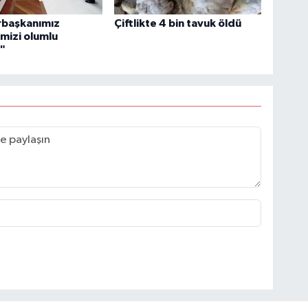
başkanımız
Çiftlikte 4 bin tavuk öldü
imizi olumlu
ı"