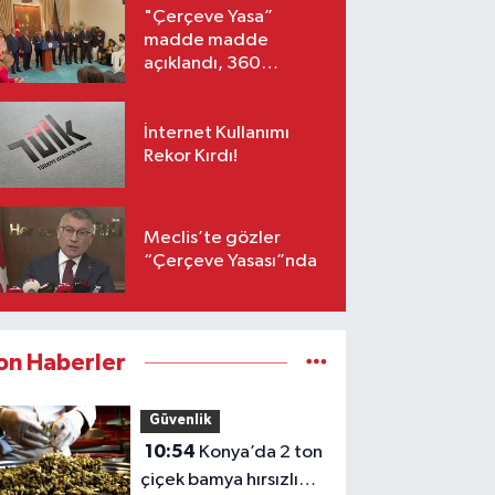
"Çerçeve Yasa”
madde madde
açıklandı, 360
milletvekili imzaladı!
İnternet Kullanımı
Rekor Kırdı!
Meclis’te gözler
“Çerçeve Yasası”nda
on Haberler
Güvenlik
10:54
Konya’da 2 ton
çiçek bamya hırsızlığı: