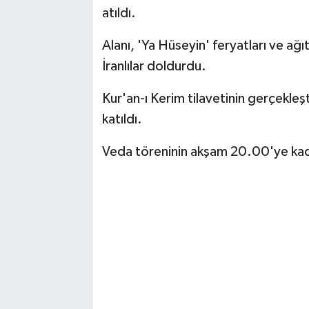
Vasıta
atıldı.
Yaşam
Alanı, 'Ya Hüseyin' feryatları ve ağ
İranlılar doldurdu.
Kur'an-ı Kerim tilavetinin gerçekleştir
katıldı.
Veda töreninin akşam 20.00'ye ka