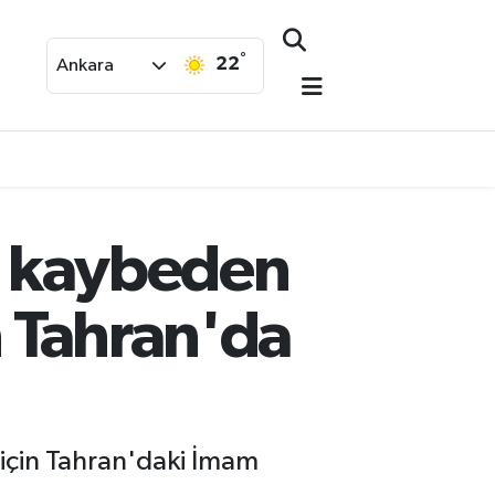
°
22
Ankara
nı kaybeden
n Tahran'da
y için Tahran'daki İmam