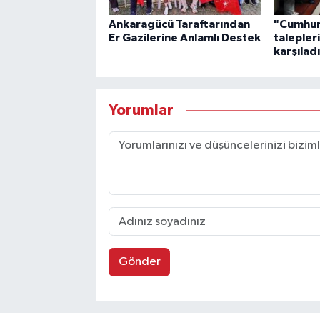
Ankaragücü Taraftarından
"Cumhur
Er Gazilerine Anlamlı Destek
talepler
karşılad
Yorumlar
Gönder