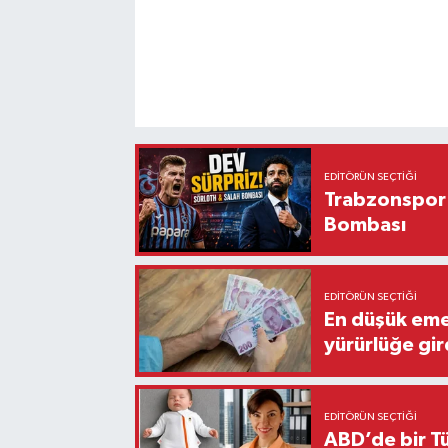
EDITÖRÜN SEÇTIĞI
Trabzonspor'
Bombası
EDITÖRÜN SEÇTIĞI
En düşük eme
yürürlüğe gir
EDITÖRÜN SEÇTIĞI
ABD’de bir Tü