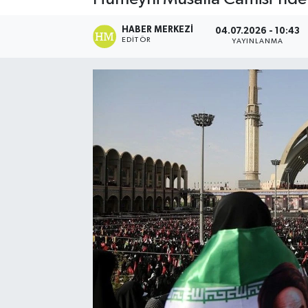
Ekonomi
HABER MERKEZI
04.07.2026 - 10:43
EDITÖR
YAYINLANMA
Eleman
Emlak
Gündem
Gurme
Haber
İlçe Haberleri
Keşfet
Kültür & Sanat