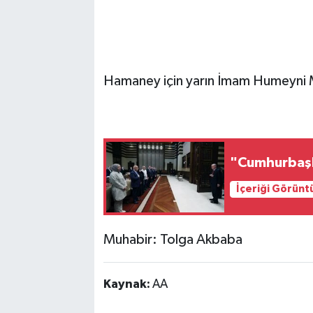
Hamaney için yarın İmam Humeyni M
"Cumhurbaşka
İçeriği Görünt
Muhabir: Tolga Akbaba
Kaynak:
AA