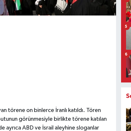
5
6
S
n törene on binlerce İranlı katıldı. Tören
butunun görünmesiyle birlikte törene katılan
e ayrıca ABD ve İsrail aleyhine sloganlar