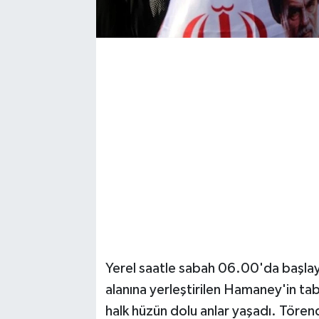
Magazin
Resmi İlanlar
Sağlık
Seri İlan
Siyaset
Sokak Hayvanlarını Sahiplendirme
Sonsöz Özel
Yerel saatle sabah 06.00'da başlaya
Spor
alanına yerleştirilen Hamaney'in ta
halk hüzün dolu anlar yaşadı. Törend