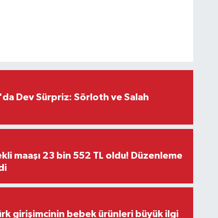
da Dev Sürpriz: Sörloth ve Salah
kli maaşı 23 bin 552 TL oldu! Düzenleme
di
rk girişimcinin bebek ürünleri büyük ilgi