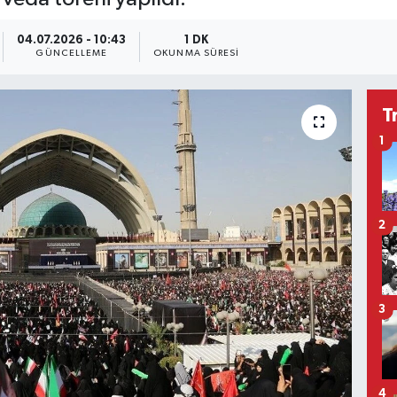
04.07.2026 - 10:43
1 DK
GÜNCELLEME
OKUNMA SÜRESI
T
1
2
3
4