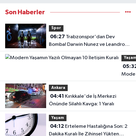
Son Haberler
Spor
06:27
Trabzonspor'dan Dev
Bomba! Darwin Nunez ve Leandro
Paredes Hamlesi!
Yaşa
05:3
Mode
Yaşam
Ankara
Yazılı
04:41
Kırıkkale'de İş Merkezi
Olmay
Önünde Silahlı Kavga: 1 Yaralı
10
İletişi
Yaşam
Kuralı
04:12
Erteleme Hastalığına Son: 2
Dakika Kuralı İle Zihinsel Yükten