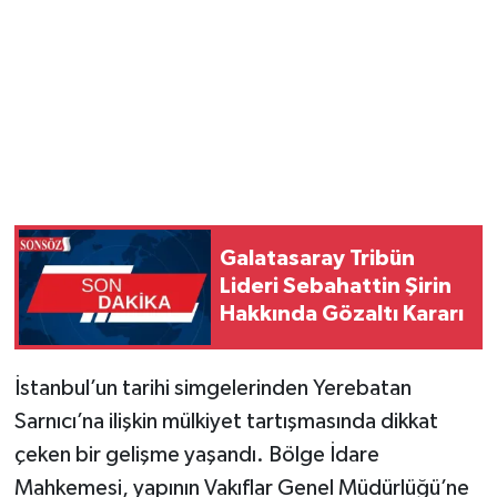
Magazin
Resmi İlanlar
Sağlık
Seri İlan
Galatasaray Tribün
Siyaset
Lideri Sebahattin Şirin
Hakkında Gözaltı Kararı
Sokak Hayvanlarını Sahiplendirme
İstanbul’un tarihi simgelerinden Yerebatan
Sonsöz Özel
Sarnıcı’na ilişkin mülkiyet tartışmasında dikkat
Spor
çeken bir gelişme yaşandı. Bölge İdare
Mahkemesi, yapının Vakıflar Genel Müdürlüğü’ne