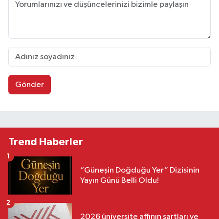
Gönder
Trend Haberler
1
“Güneşin Doğduğu Yer” Dizisinin
Yayın Günü Belli Oldu!
2
2026 üniversite affının şartları ve