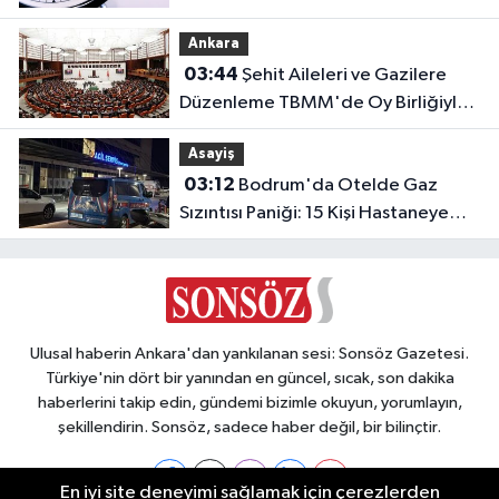
Kurtulun
Ankara
03:44
Şehit Aileleri ve Gazilere
Düzenleme TBMM'de Oy Birliğiyle
Kabul Edildi
Asayiş
03:12
Bodrum'da Otelde Gaz
Sızıntısı Paniği: 15 Kişi Hastaneye
Kaldırıldı
Ulusal haberin Ankara'dan yankılanan sesi: Sonsöz Gazetesi.
Türkiye'nin dört bir yanından en güncel, sıcak, son dakika
haberlerini takip edin, gündemi bizimle okuyun, yorumlayın,
şekillendirin. Sonsöz, sadece haber değil, bir bilinçtir.
En iyi site deneyimi sağlamak için çerezlerden