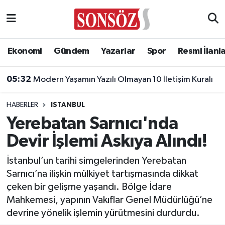
Asayiş
Ankara Nöbetçi Eczaneler
Ekonomi
Gündem
Yazarlar
Spor
Resmi İlanl
Astroloji & Burçlar
Ankara Hava Durumu
05:32
Modern Yaşamın Yazılı Olmayan 10 İletişim Kuralı
Bilim & Teknoloji
Ankara Namaz Vakitleri
HABERLER
ISTANBUL
Biyografi
Ankara Trafik Yoğunluk Haritası
Yerebatan Sarnıcı'nda
Devir İşlemi Askıya Alındı!
Çevre
Süper Lig Puan Durumu ve Fikstür
İstanbul’un tarihi simgelerinden Yerebatan
Diğer
Tüm Manşetler
Sarnıcı’na ilişkin mülkiyet tartışmasında dikkat
çeken bir gelişme yaşandı. Bölge İdare
Dünya
Son Dakika Haberleri
Mahkemesi, yapının Vakıflar Genel Müdürlüğü’ne
devrine yönelik işlemin yürütmesini durdurdu.
Eğitim
Haber Arşivi