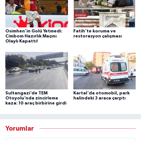
Osimhen’in Golü Yetmedi:
Fatih'te koruma ve
Cimbom Hazırlık Maçını
restorasyon çalışması
Olaylı Kapattı!
Sultangazi’de TEM
Kartal'da otomobil, park
Otoyolu’nda zincirleme
halindeki 3 araca çarptı
kaza: 10 araç birbirine girdi
Yorumlar