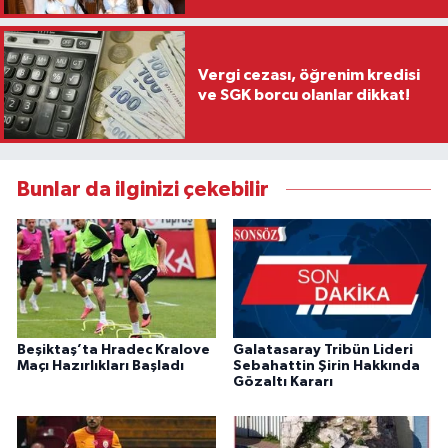
Vergi cezası, öğrenim kredisi
ve SGK borcu olanlar dikkat!
Bunlar da ilginizi çekebilir
Beşiktaş’ta Hradec Kralove
Galatasaray Tribün Lideri
Maçı Hazırlıkları Başladı
Sebahattin Şirin Hakkında
Gözaltı Kararı