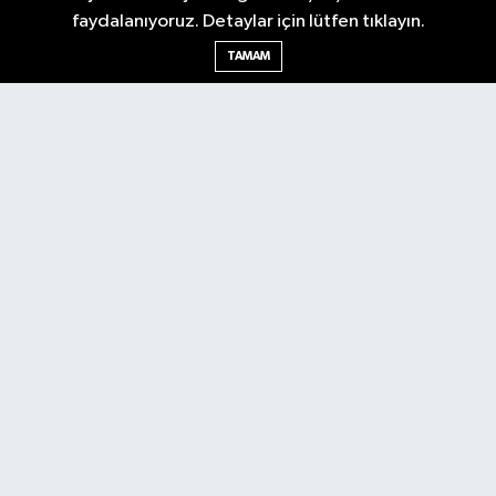
faydalanıyoruz. Detaylar için lütfen tıklayın.
Ankara Nöbetçi Eczaneler
TAMAM
Ankara Hava Durumu
Ankara Namaz Vakitleri
Ankara Trafik Yoğunluk Haritası
Puan Durumu ve Fikstür
Tüm Manşetler
Son Dakika Haberleri
Haber Arşivi
Künye
Ekonomi
Gündem
Yazarlar
Spor
Politika
Magazin
Gündem
Asayiş
Sonsöz Özel