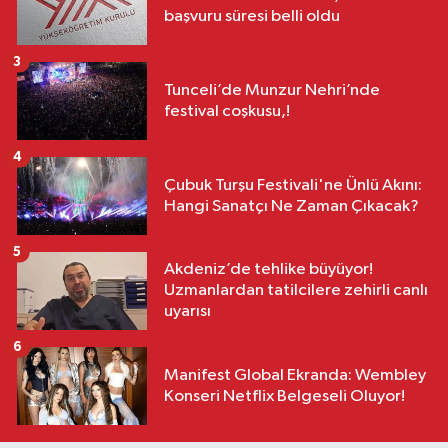
başvuru süresi belli oldu
3
Tunceli’de Munzur Nehri’nde
festival coşkusu,!
4
Çubuk Turşu Festivali'ne Ünlü Akını:
Hangi Sanatçı Ne Zaman Çıkacak?
5
Akdeniz’de tehlike büyüyor!
Uzmanlardan tatilcilere zehirli canlı
uyarısı
6
Manifest Global Ekranda: Wembley
Konseri Netflix Belgeseli Oluyor!