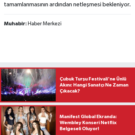
tamamlanmasının ardından netleşmesi bekleniyor.
Muhabir:
Haber Merkezi
Çubuk Turşu Festivali'ne Ünlü
Akını: Hangi Sanatçı Ne Zaman
Çıkacak?
Manifest Global Ekranda:
Wembley Konseri Netflix
Belgeseli Oluyor!