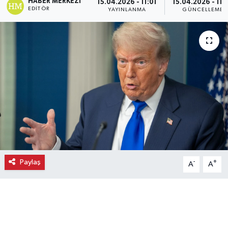
HABER MERKEZI
15.04.2026 - 11:01
15.04.2026 - 11:
EDITÖR
YAYINLANMA
GÜNCELLEME
Ekonomi
Eleman
Emlak
Gündem
Gurme
Haber
Paylaş
-
+
A
A
İlçe Haberleri
Keşfet
Kültür & Sanat