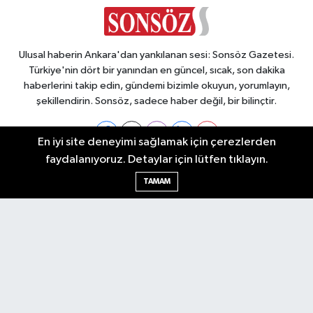
Ulusal haberin Ankara'dan yankılanan sesi: Sonsöz Gazetesi.
Türkiye'nin dört bir yanından en güncel, sıcak, son dakika
haberlerini takip edin, gündemi bizimle okuyun, yorumlayın,
şekillendirin. Sonsöz, sadece haber değil, bir bilinçtir.
En iyi site deneyimi sağlamak için çerezlerden
faydalanıyoruz. Detaylar için lütfen tıklayın.
Ankara Nöbetçi Eczaneler
TAMAM
Ankara Hava Durumu
Ankara Namaz Vakitleri
Ankara Trafik Yoğunluk Haritası
Puan Durumu ve Fikstür
Tüm Manşetler
Son Dakika Haberleri
Haber Arşivi