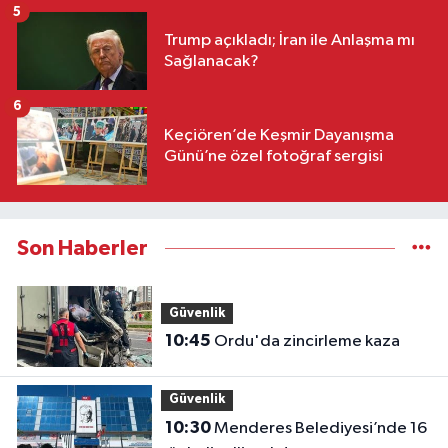
5
Trump açıkladı; İran ile Anlaşma mı
Sağlanacak?
6
Keçiören’de Keşmir Dayanışma
Günü’ne özel fotoğraf sergisi
Son Haberler
Güvenlik
10:45
Ordu'da zincirleme kaza
Güvenlik
10:30
Menderes Belediyesi’nde 16