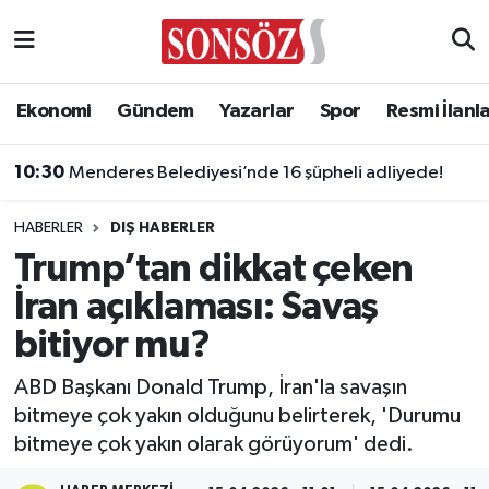
Asayiş
Ankara Nöbetçi Eczaneler
Ekonomi
Gündem
Yazarlar
Spor
Resmi İlanl
Astroloji & Burçlar
Ankara Hava Durumu
10:30
Menderes Belediyesi’nde 16 şüpheli adliyede!
Bilim & Teknoloji
Ankara Namaz Vakitleri
HABERLER
DIŞ HABERLER
Biyografi
Ankara Trafik Yoğunluk Haritası
Trump’tan dikkat çeken
İran açıklaması: Savaş
Çevre
Süper Lig Puan Durumu ve Fikstür
bitiyor mu?
Diğer
Tüm Manşetler
ABD Başkanı Donald Trump, İran'la savaşın
bitmeye çok yakın olduğunu belirterek, 'Durumu
Dünya
Son Dakika Haberleri
bitmeye çok yakın olarak görüyorum' dedi.
Eğitim
Haber Arşivi