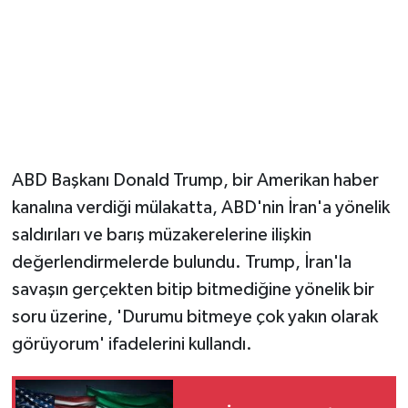
Magazin
Resmi İlanlar
Sağlık
ABD Başkanı Donald Trump, bir Amerikan haber
Seri İlan
kanalına verdiği mülakatta, ABD'nin İran'a yönelik
Siyaset
saldırıları ve barış müzakerelerine ilişkin
değerlendirmelerde bulundu. Trump, İran'la
Sokak Hayvanlarını Sahiplendirme
savaşın gerçekten bitip bitmediğine yönelik bir
soru üzerine, 'Durumu bitmeye çok yakın olarak
Sonsöz Özel
görüyorum' ifadelerini kullandı.
Spor