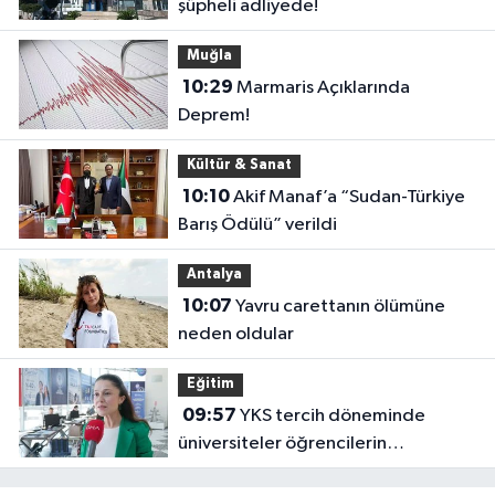
şüpheli adliyede!
Muğla
10:29
Marmaris Açıklarında
Deprem!
Kültür & Sanat
10:10
Akif Manaf’a “Sudan-Türkiye
Barış Ödülü” verildi
Antalya
10:07
Yavru carettanın ölümüne
neden oldular
Eğitim
09:57
YKS tercih döneminde
üniversiteler öğrencilerin
geleceğini şekillendiriyor