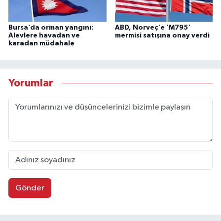
Bursa’da orman yangını:
ABD, Norveç'e 'M795'
Alevlere havadan ve
mermisi satışına onay verdi
karadan müdahale
Yorumlar
Gönder