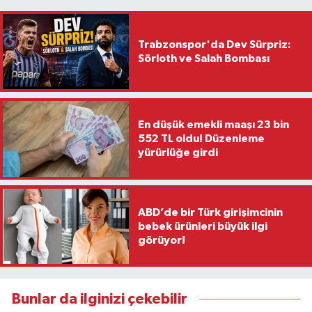
Trabzonspor'da Dev Sürpriz:
Sörloth ve Salah Bombası
En düşük emekli maaşı 23 bin
552 TL oldu! Düzenleme
yürürlüğe girdi
ABD’de bir Türk girişimcinin
bebek ürünleri büyük ilgi
görüyor!
Bunlar da ilginizi çekebilir