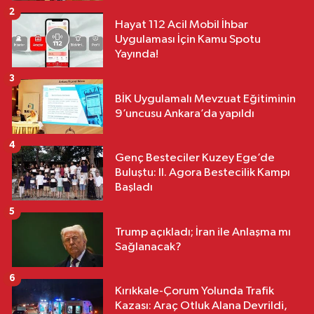
2
Hayat 112 Acil Mobil İhbar
Uygulaması İçin Kamu Spotu
Yayında!
3
BİK Uygulamalı Mevzuat Eğitiminin
9’uncusu Ankara’da yapıldı
4
Genç Besteciler Kuzey Ege’de
Buluştu: II. Agora Bestecilik Kampı
Başladı
5
Trump açıkladı; İran ile Anlaşma mı
Sağlanacak?
6
Kırıkkale-Çorum Yolunda Trafik
Kazası: Araç Otluk Alana Devrildi,