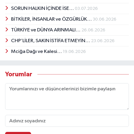
SORUN HALKIN İÇİNDE İSE…
03.07.2026
BİTKİLER, İNSANLAR ve ÖZGÜRLÜK…
30.06.2026
TÜRKİYE ve DÜNYA ARINMALI…
26.06.2026
CHP’LİLER, SAKIN İSTİFA ETMEYİN…
23.06.2026
Mciğa Dağı ve Kalesi…
19.06.2026
Yorumlar