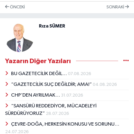
ÖNCEKI
SONRAKI
Rıza SÜMER
Yazarın Diğer Yazıları
BU GAZETECİLİK DEĞİL…
07.08.2026
“GAZETECİLİK SUÇ DEĞİLDİR; AMA!”
04.08.2026
CHP’DEN AYRILMAK…
31.07.2026
“SANSÜRÜ REDDEDİYOR, MÜCADELEYİ
SÜRDÜRÜYORUZ”
28.07.2026
ÇEVRE-DOĞA, HERKESİN KONUSU VE SORUNU…
24.07.2026