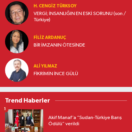
H. CENGIZ TÜRKSOY
VERGİ; İNSANLIĞIN EN ESKİ SORUNU (son /
Türkiye)
FILIZ ARDANUÇ
BİR İMZANIN ÖTESİNDE
ALI YILMAZ
FİKRİMİN İNCE GÜLÜ
Trend Haberler
1
Akif Manaf’a “Sudan-Türkiye Barış
Ödülü” verildi