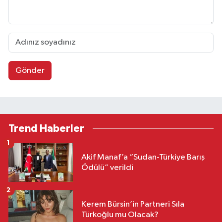
Gönder
Trend Haberler
1
Akif Manaf’a “Sudan-Türkiye Barış
Ödülü” verildi
2
Kerem Bürsin’in Partneri Sıla
Türkoğlu mu Olacak?