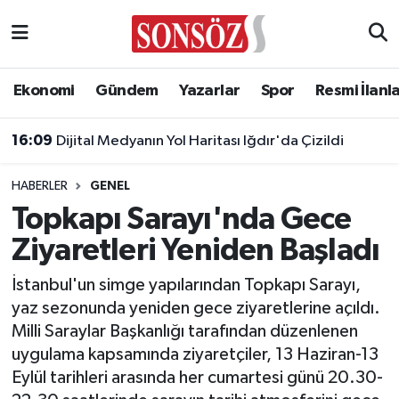
Asayiş
Ankara Nöbetçi Eczaneler
Ekonomi
Gündem
Yazarlar
Spor
Resmi İlanl
Astroloji & Burçlar
Ankara Hava Durumu
16:09
Dijital Medyanın Yol Haritası Iğdır'da Çizildi
Bilim & Teknoloji
Ankara Namaz Vakitleri
HABERLER
GENEL
Biyografi
Ankara Trafik Yoğunluk Haritası
Topkapı Sarayı'nda Gece
Ziyaretleri Yeniden Başladı
Çevre
Süper Lig Puan Durumu ve Fikstür
İstanbul'un simge yapılarından Topkapı Sarayı,
Diğer
Tüm Manşetler
yaz sezonunda yeniden gece ziyaretlerine açıldı.
Milli Saraylar Başkanlığı tarafından düzenlenen
Dünya
Son Dakika Haberleri
uygulama kapsamında ziyaretçiler, 13 Haziran-13
Eylül tarihleri arasında her cumartesi günü 20.30-
Eğitim
Haber Arşivi