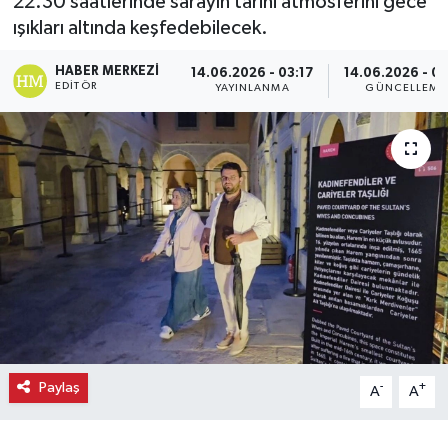
22.30 saatlerinde sarayın tarihi atmosferini gece
ışıkları altında keşfedebilecek.
Ekonomi
HABER MERKEZI
14.06.2026 - 03:17
14.06.2026 - 03
Eleman
EDITÖR
YAYINLANMA
GÜNCELLEME
Emlak
Gündem
Gurme
Haber
İlçe Haberleri
Paylaş
-
+
Keşfet
A
A
Kültür & Sanat