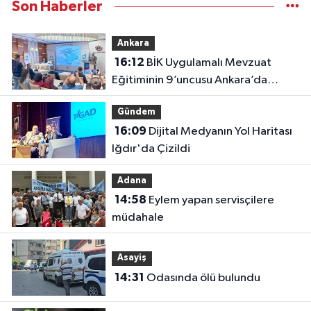
Son Haberler
Ankara
16:12
BİK Uygulamalı Mevzuat
Eğitiminin 9’uncusu Ankara’da
yapıldı
Gündem
16:09
Dijital Medyanın Yol Haritası
Iğdır'da Çizildi
Adana
14:58
Eylem yapan servisçilere
müdahale
Asayiş
14:31
Odasında ölü bulundu