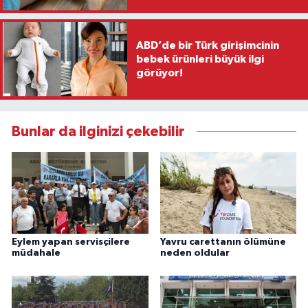
ABD’de bir Türk girişimcinin
bebek ürünleri büyük ilgi
görüyor!
Bunlar da ilginizi çekebilir
Eylem yapan servisçilere
Yavru carettanın ölümüne
müdahale
neden oldular