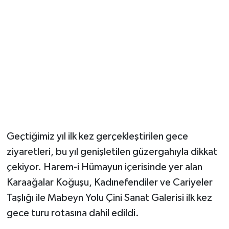
Magazin
Resmi İlanlar
Sağlık
Seri İlan
Siyaset
Geçtiğimiz yıl ilk kez gerçekleştirilen gece
ziyaretleri, bu yıl genişletilen güzergahıyla dikkat
Sokak Hayvanlarını Sahiplendirme
çekiyor. Harem-i Hümayun içerisinde yer alan
Sonsöz Özel
Karaağalar Koğuşu, Kadınefendiler ve Cariyeler
Taşlığı ile Mabeyn Yolu Çini Sanat Galerisi ilk kez
Spor
gece turu rotasına dahil edildi.