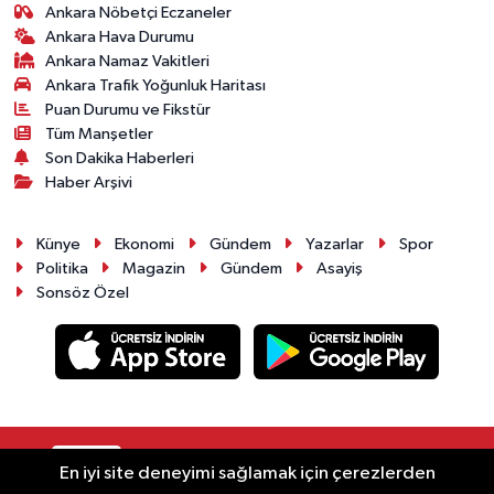
Ankara Nöbetçi Eczaneler
Ankara Hava Durumu
Ankara Namaz Vakitleri
Ankara Trafik Yoğunluk Haritası
Puan Durumu ve Fikstür
Tüm Manşetler
Son Dakika Haberleri
Haber Arşivi
Künye
Ekonomi
Gündem
Yazarlar
Spor
Politika
Magazin
Gündem
Asayiş
Sonsöz Özel
RSS
Copyright © 2025. Her hakkı saklıdır.
En iyi site deneyimi sağlamak için çerezlerden