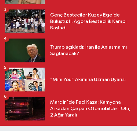
3
Genç Besteciler Kuzey Ege’de
Buluştu: II. Agora Bestecilik Kampı
Başladı
4
Trump açıkladı; İran ile Anlaşma mı
Sağlanacak?
5
“Mini You” Akımına Uzman Uyarısı
6
Mardin'de Feci Kaza: Kamyona
Arkadan Çarpan Otomobilde 1 Ölü,
2 Ağır Yaralı