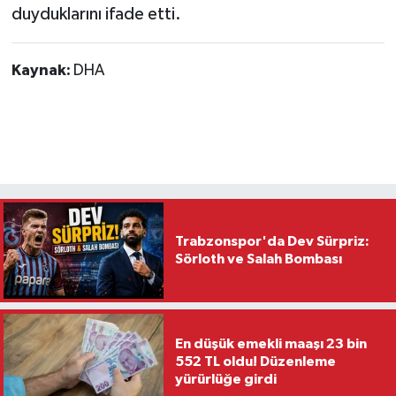
duyduklarını ifade etti.
Kaynak:
DHA
Trabzonspor'da Dev Sürpriz:
Sörloth ve Salah Bombası
En düşük emekli maaşı 23 bin
552 TL oldu! Düzenleme
yürürlüğe girdi