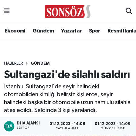
Ekonomi
Gündem
Yazarlar
Spor
Resmi İlanl
HABERLER
GÜNDEM
Sultangazi'de silahlı saldırı
İstanbul Sultangazi'de seyir halindeki
otomobilden kimliği belirsiz kişilerce, seyir
halindeki başka bir otomobile uzun namlulu silahla
ateş edildi. Saldırıda 3 kişi yaralandı.
DHA AJANSI
01.12.2023 - 14:08
01.12.2023 - 14:09
EDITÖR
YAYINLANMA
GÜNCELLEME