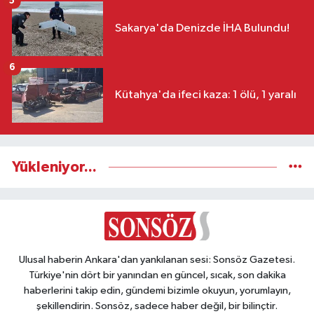
5
Sakarya'da Denizde İHA Bulundu!
6
Kütahya'da ifeci kaza: 1 ölü, 1 yaralı
Yükleniyor...
Ulusal haberin Ankara'dan yankılanan sesi: Sonsöz Gazetesi.
Türkiye'nin dört bir yanından en güncel, sıcak, son dakika
haberlerini takip edin, gündemi bizimle okuyun, yorumlayın,
şekillendirin. Sonsöz, sadece haber değil, bir bilinçtir.