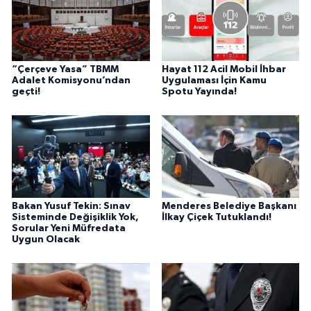
“Çerçeve Yasa” TBMM
Hayat 112 Acil Mobil İhbar
Adalet Komisyonu’ndan
Uygulaması İçin Kamu
geçti!
Spotu Yayında!
Bakan Yusuf Tekin: Sınav
Menderes Belediye Başkanı
Sisteminde Değişiklik Yok,
İlkay Çiçek Tutuklandı!
Sorular Yeni Müfredata
Uygun Olacak