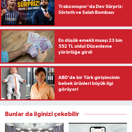
Trabzonspor'da Dev Sürpriz:
Sörloth ve Salah Bombası
En düşük emekli maaşı 23 bin
552 TL oldu! Düzenleme
yürürlüğe girdi
ABD’de bir Türk girişimcinin
bebek ürünleri büyük ilgi
görüyor!
Bunlar da ilginizi çekebilir