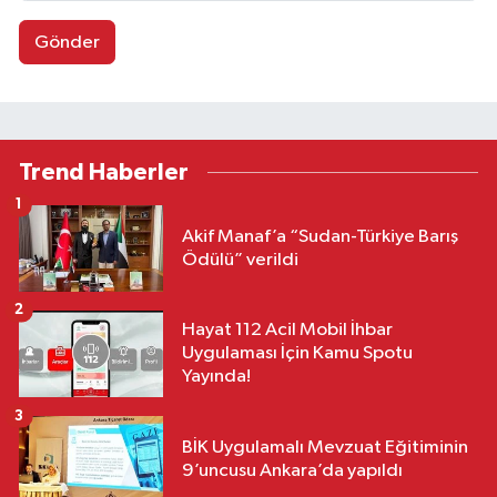
Gönder
Trend Haberler
1
Akif Manaf’a “Sudan-Türkiye Barış
Ödülü” verildi
2
Hayat 112 Acil Mobil İhbar
Uygulaması İçin Kamu Spotu
Yayında!
3
BİK Uygulamalı Mevzuat Eğitiminin
9’uncusu Ankara’da yapıldı