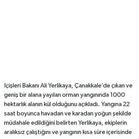
Magazin
Resmi İlanlar
Sağlık
Seri İlan
Siyaset
İçişleri Bakanı Ali Yerlikaya, Çanakkale’de çıkan ve
Sokak Hayvanlarını Sahiplendirme
geniş bir alana yayılan orman yangınında 1000
hektarlık alanın kül olduğunu açıkladı. Yangına 22
Sonsöz Özel
saat boyunca havadan ve karadan yoğun şekilde
müdahale edildiğini belirten Yerlikaya, ekiplerin
Spor
aralıksız çalıştığını ve yangının kısa süre içerisinde