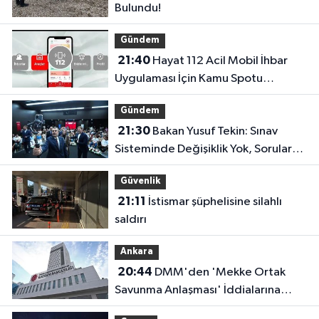
Bulundu!
Gündem
21:40
Hayat 112 Acil Mobil İhbar
Uygulaması İçin Kamu Spotu
Yayında!
Gündem
21:30
Bakan Yusuf Tekin: Sınav
Sisteminde Değişiklik Yok, Sorular
Yeni Müfredata Uygun Olacak
Güvenlik
21:11
İstismar şüphelisine silahlı
saldırı
Ankara
20:44
DMM'den 'Mekke Ortak
Savunma Anlaşması' İddialarına
Yalanlama