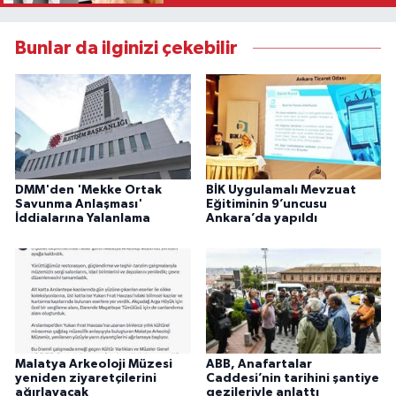
Bunlar da ilginizi çekebilir
DMM'den 'Mekke Ortak
BİK Uygulamalı Mevzuat
Savunma Anlaşması'
Eğitiminin 9’uncusu
İddialarına Yalanlama
Ankara’da yapıldı
Malatya Arkeoloji Müzesi
ABB, Anafartalar
yeniden ziyaretçilerini
Caddesi’nin tarihini şantiye
ağırlayacak
gezileriyle anlattı