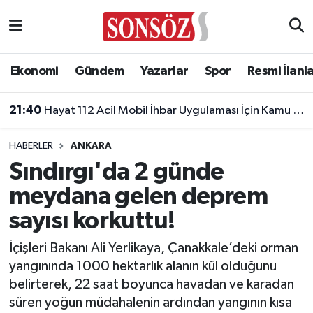
Asayiş
Ankara Nöbetçi Eczaneler
Ekonomi
Gündem
Yazarlar
Spor
Resmi İlanl
Astroloji & Burçlar
Ankara Hava Durumu
21:40
Hayat 112 Acil Mobil İhbar Uygulaması İçin Kamu Spotu Yayında!
Bilim & Teknoloji
Ankara Namaz Vakitleri
HABERLER
ANKARA
Biyografi
Ankara Trafik Yoğunluk Haritası
Sındırgı'da 2 günde
meydana gelen deprem
Çevre
Süper Lig Puan Durumu ve Fikstür
sayısı korkuttu!
Diğer
Tüm Manşetler
İçişleri Bakanı Ali Yerlikaya, Çanakkale’deki orman
yangınında 1000 hektarlık alanın kül olduğunu
Dünya
Son Dakika Haberleri
belirterek, 22 saat boyunca havadan ve karadan
süren yoğun müdahalenin ardından yangının kısa
Eğitim
Haber Arşivi