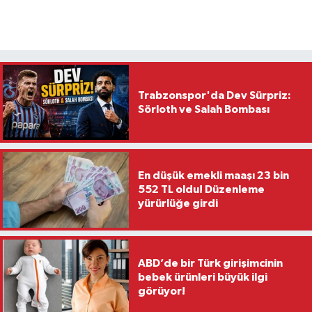
Trabzonspor'da Dev Sürpriz:
Sörloth ve Salah Bombası
En düşük emekli maaşı 23 bin
552 TL oldu! Düzenleme
yürürlüğe girdi
ABD’de bir Türk girişimcinin
bebek ürünleri büyük ilgi
görüyor!