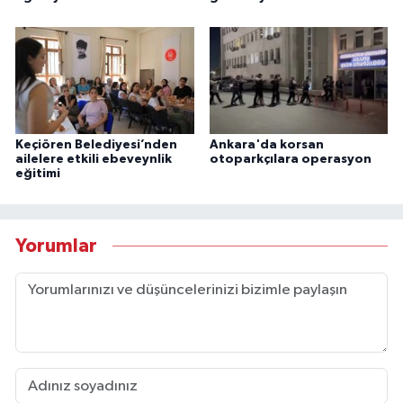
Keçiören Belediyesi’nden
Ankara'da korsan
ailelere etkili ebeveynlik
otoparkçılara operasyon
eğitimi
Yorumlar