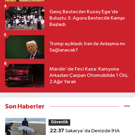
4
Genç Besteciler Kuzey Ege’de
Buluştu: II. Agora Bestecilik Kampı
Başladı
5
Trump açıkladı; İran ile Anlaşma mı
Sağlanacak?
6
Mardin'de Feci Kaza: Kamyona
Arkadan Çarpan Otomobilde 1 Ölü,
2 Ağır Yaralı
Son Haberler
Güvenlik
22:37
Sakarya'da Denizde İHA