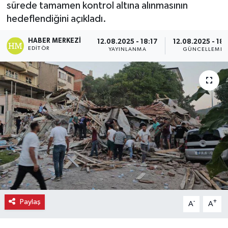
sürede tamamen kontrol altına alınmasının
hedeflendiğini açıkladı.
Ekonomi
HABER MERKEZI
12.08.2025 - 18:17
12.08.2025 - 18:
Eleman
EDITÖR
YAYINLANMA
GÜNCELLEME
Emlak
Gündem
Gurme
Haber
İlçe Haberleri
Keşfet
Paylaş
-
+
A
A
Kültür & Sanat